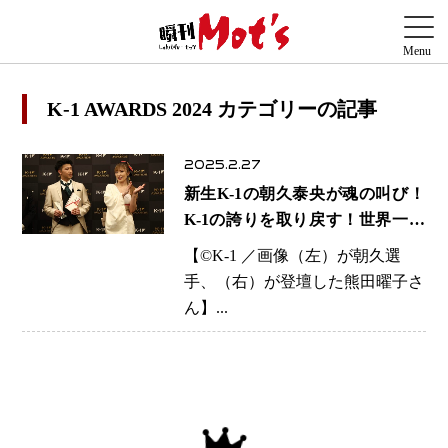
K-1 AWARDS 2024 カテゴリーの記事
2025.2.27
新生K-1の朝久泰央が魂の叫び！
K-1の誇りを取り戻す！世界一を
証明する！
【©️K-1 ／画像（左）が朝久選
手、（右）が登壇した熊田曜子さ
ん】...