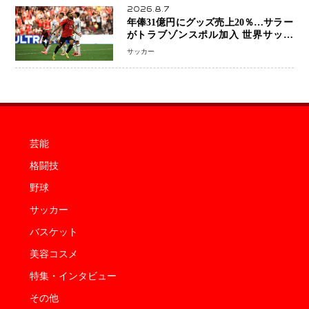
2026.8.7
年俸31億円にグッズ売上20％…サラー
がトラブゾンスポル加入 世界サッカ
ーは「五大リーグ一強」から新時代へ
サッカー
芸能
格闘技
野球
サッカー
バスケット
美容コスメ
特集・インタビュー
その他