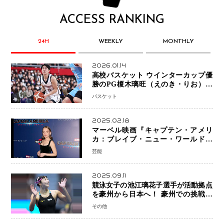
ACCESS RANKING
24H
WEEKLY
MONTHLY
2026.01.14
高校バスケット ウインターカップ優
勝のPG榎木璃旺（えのき・りお）が
プロの現場へ―。
バスケット
2025.02.18
マーベル映画『キャプテン・アメリ
カ：ブレイブ・ニュー・ワールド』
新ブラック・ウィドウ役のシラ・ハー
芸能
スとは！？
2025.09.11
競泳女子の池江璃花子選手が活動拠点
を豪州から日本へ！ 豪州での挑戦を
糧に、28年ロサンゼルス五輪へ再始動
その他