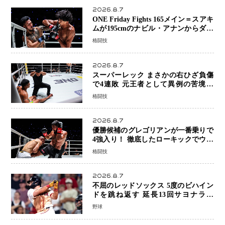
2026.8.7
ONE Friday Fights 165メイン＝スアキ
ムが195cmのナビル・アナンからダウ
ン奪取！猛反撃を耐え抜き判定勝利、
格闘技
8連勝を達成
2026.8.7
スーパーレック まさかの右ひざ負傷
で4連敗 元王者として異例の苦境…
「アクシデント」でも消えない危険信
格闘技
号
2026.8.7
優勝候補のグレゴリアンが一番乗りで
4強入り！ 徹底したローキックでウス
ビャンを攻略、判定勝利
格闘技
2026.8.7
不屈のレッドソックス 5度のビハイン
ドを跳ね返す 延長13回サヨナラ勝
ち 吉田正尚選手も2安打1打点で貢献 4
野球
得点以上は驚異の28連勝