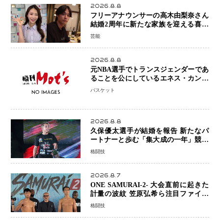
2026.8.8
フリーアナウンサーの高木由梨奈さん
結婚2周年に新たな家族を迎える喜び
を報告 夫・岸田タツヤさんと連名
芸能
「夫婦ともに幸せに感じています」
2026.8.8
元NBA選手でトランスジェンダーであ
ることを公にしているエネス・カンタ
ーがWNBAドラフト参戦を表明「参加
バスケット
資格を満たしている」異例の挑戦、そ
の背景に女子スポーツを巡る議論
2026.8.8
久保優太選手が結婚を報告 新たなパ
ートナーと歩む「集大成の一年」競技
生活を支える存在に感謝
格闘技
2026.8.7
ONE SAMURAI-2- 大会直前に起きた
計量の波紋 笠原弘希ら注目ファイタ
ーは契約体重で決戦へ、山本歩夢と平
格闘技
山諒選手戦は中止に