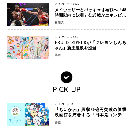
2026.05.08
メイウェザーとパッキャオ再戦へ「48
時間以内に決着」公式戦かエキシビシ
ョンか混迷続く
格闘技
2025.09.03
FRUITS ZIPPERが『クレヨンしんち
ゃん』新主題歌を担当
芸能
PICK UP
2026.8.8
『ちいかわ』興収50億円突破の衝撃
映画館を席巻する「日本発コンテン
ツ」の強さ スパイダーマン、モアナ
芸能
ら世界級作品と並ぶ存在感