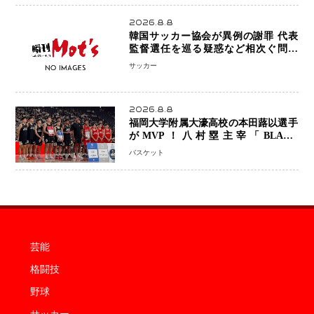
2026.8.8
韓国サッカー協会が異例の謝罪 代表
監督選任を巡る疑惑など相次ぐ問題
「組織の刷新」誓う
サッカー
2026.8.8
福岡大学附属大濠高校の本田蕗以選手
がMVP！八村塁主宰「BLACK
SAMURAI SUMMIT 2026」で存在
バスケット
感 NBAへの夢へ大きな一歩「自信に
なった」
芸能
格闘技
野球