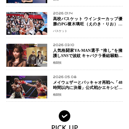
スとは！？
2026.01.14
高校バスケット ウインターカップ優
勝のPG榎木璃旺（えのき・りお）が
プロの現場へ―。
バスケット
2026.03.10
人気格闘家YA-MAN選手 “推し”を擁
護しSNSで波紋 キャバクラ番組騒動に
参戦…結果的にPR効果も？
格闘技
2026.05.08
メイウェザーとパッキャオ再戦へ「48
時間以内に決着」公式戦かエキシビシ
ョンか混迷続く
格闘技
PICK UP