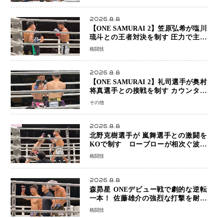
2026.8.8
【ONE SAMURAI 2】笠原弘希が塩川
琉斗との王者対決を制す 圧力で主導
権を握り判定勝利
格闘技
2026.8.8
【ONE SAMURAI 2】礼司選手が奥村
将真選手との接戦を制す カウンター
と正確な打撃で判定勝利
その他
2026.8.8
北野克樹選手が 嵐舞選手との激闘を
KOで制す ローブローが相次ぐ波乱
の展開…涙の勝利「生まれてくる娘の
格闘技
ために750万円を使いたい」
2026.8.8
森昴星 ONEデビュー戦で劇的な逆転
一本！ 佐藤雄介の強烈な打撃を耐え
抜き、リアネイキッドチョークで勝利
格闘技