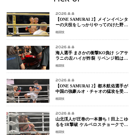
2026.8.8
【ONE SAMURAI 2】メインイベンタ
ーの大役をしっかりやってのけた野杁
正明が衝撃のリベンジ！ リウ・メン
格闘技
ヤンを1R・2分59秒KO、左カウンタ
ーで完全決着
2026.8.8
海人選手 まさかの衝撃KO負け シアサ
ラニの左ハイが炸裂 リベンジ戦は一
瞬で決着
格闘技
2026.8.8
【ONE SAMURAI 2】都木航佑選手が
中国の強豪ルオ・チャオの猛攻を受け
ながらも的確な攻撃で応戦 最後まで
格闘技
打ち合うも判定でチャオに軍配
2026.8.8
山北渓人が圧巻の一本勝ち！田上こゆ
るを1R撃破 ケルベロスチョークで存
在感を示す
格闘技