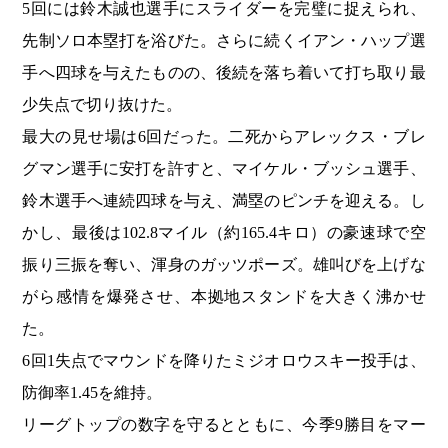
5回には鈴木誠也選手にスライダーを完璧に捉えられ、
先制ソロ本塁打を浴びた。さらに続くイアン・ハップ選
手へ四球を与えたものの、後続を落ち着いて打ち取り最
少失点で切り抜けた。
最大の見せ場は6回だった。二死からアレックス・ブレ
グマン選手に安打を許すと、マイケル・ブッシュ選手、
鈴木選手へ連続四球を与え、満塁のピンチを迎える。し
かし、最後は102.8マイル（約165.4キロ）の豪速球で空
振り三振を奪い、渾身のガッツポーズ。雄叫びを上げな
がら感情を爆発させ、本拠地スタンドを大きく沸かせ
た。
6回1失点でマウンドを降りたミジオロウスキー投手は、
防御率1.45を維持。
リーグトップの数字を守るとともに、今季9勝目をマー