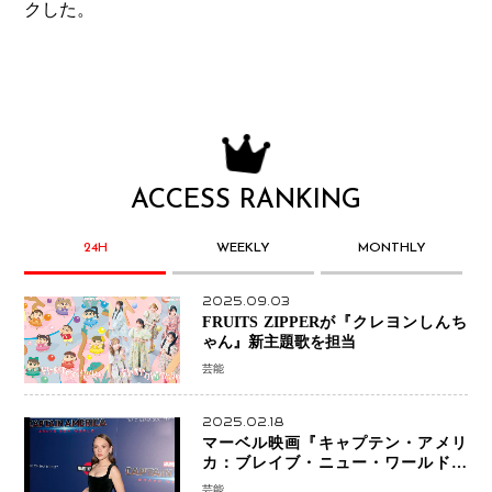
クした。
ACCESS RANKING
24H
WEEKLY
MONTHLY
2025.09.03
FRUITS ZIPPERが『クレヨンしんち
ゃん』新主題歌を担当
芸能
2025.02.18
マーベル映画『キャプテン・アメリ
カ：ブレイブ・ニュー・ワールド』
新ブラック・ウィドウ役のシラ・ハー
芸能