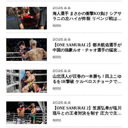
ーで完全決着
2026.8.8
海人選手 まさかの衝撃KO負け シアサ
ラニの左ハイが炸裂 リベンジ戦は一
瞬で決着
格闘技
2026.8.8
【ONE SAMURAI 2】都木航佑選手が
中国の強豪ルオ・チャオ選手の猛攻を
受けながらも的確な攻撃で応戦 最後
格闘技
まで打ち合うも判定でチャオに軍配
2026.8.8
山北渓人が圧巻の一本勝ち！田上こゆ
るを1R撃破 ケルベロスチョークで存
在感を示す
格闘技
2026.8.8
【ONE SAMURAI 2】笠原弘希が塩川
琉斗との王者対決を制す 圧力で主導
権を握り判定勝利
格闘技