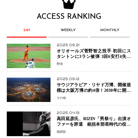
ACCESS RANKING
24H
WEEKLY
MONTHLY
2025.09.21
オリオールズ菅野智之投手 初回にス
タントンに3ラン被弾 3回6安打4失点
で降板
野球
2025.09.12
サウジアラビア・リヤド万博、開催規
模は大阪万博の約4倍！2030年に開幕
予定
その他
2025.04.19
高田延彦氏、RIZIN「男祭り」出演オ
ファーを辞退 統括本部長時代の役目
「すでに終えています」と明言
格闘技