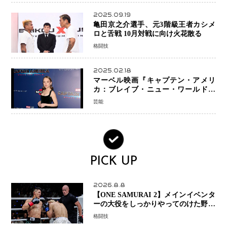
2025.09.19
亀田京之介選手、元3階級王者カシメ
ロと舌戦 10月対戦に向け火花散る
格闘技
2025.02.18
マーベル映画『キャプテン・アメリ
カ：ブレイブ・ニュー・ワールド』
新ブラック・ウィドウ役のシラ・ハー
芸能
スとは！？
PICK UP
2026.8.8
【ONE SAMURAI 2】メインイベンタ
ーの大役をしっかりやってのけた野杁
正明が衝撃のリベンジ！ リウ・メン
格闘技
ヤンを1R・2分59秒KO、左カウンタ