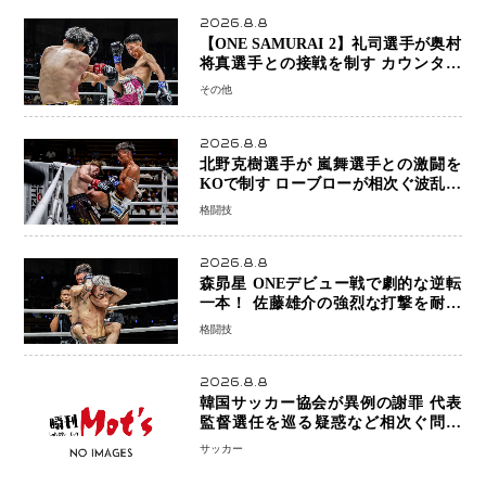
2026.8.8
【ONE SAMURAI 2】礼司選手が奥村
将真選手との接戦を制す カウンター
と正確な打撃で判定勝利
その他
2026.8.8
北野克樹選手が 嵐舞選手との激闘を
KOで制す ローブローが相次ぐ波乱の
展開…涙の勝利「生まれてくる娘のた
格闘技
めに750万円を使いたい」
2026.8.8
森昴星 ONEデビュー戦で劇的な逆転
一本！ 佐藤雄介の強烈な打撃を耐え
抜き、リアネイキッドチョークで勝利
格闘技
2026.8.8
韓国サッカー協会が異例の謝罪 代表
監督選任を巡る疑惑など相次ぐ問題
「組織の刷新」誓う
サッカー