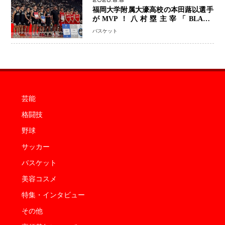
2026.8.8
福岡大学附属大濠高校の本田蕗以選手
がMVP！八村塁主宰「BLACK
SAMURAI SUMMIT 2026」で存在
バスケット
感 NBAへの夢へ大きな一歩「自信に
なった」
芸能
格闘技
野球
サッカー
バスケット
美容コスメ
特集・インタビュー
その他