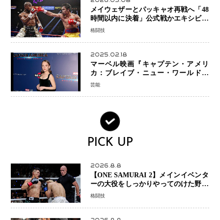
2026.05.08
メイウェザーとパッキャオ再戦へ「48
時間以内に決着」公式戦かエキシビシ
ョンか混迷続く
格闘技
2025.02.18
マーベル映画『キャプテン・アメリ
カ：ブレイブ・ニュー・ワールド』
新ブラック・ウィドウ役のシラ・ハー
芸能
スとは！？
PICK UP
2026.8.8
【ONE SAMURAI 2】メインイベンタ
ーの大役をしっかりやってのけた野杁
正明が衝撃のリベンジ！ リウ・メン
格闘技
ヤンを1R・2分59秒KO、左カウンタ
ーで完全決着