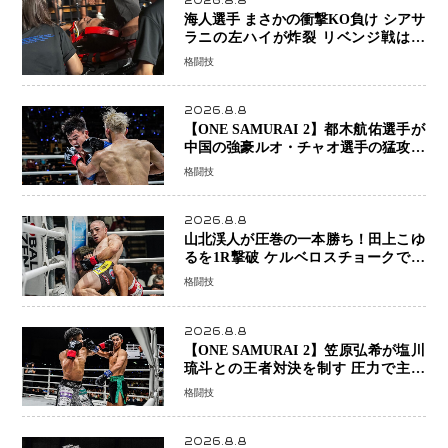
2026.8.8
海人選手 まさかの衝撃KO負け シアサ
ラニの左ハイが炸裂 リベンジ戦は一
瞬で決着
格闘技
2026.8.8
【ONE SAMURAI 2】都木航佑選手が
中国の強豪ルオ・チャオ選手の猛攻を
受けながらも的確な攻撃で応戦 最後
格闘技
まで打ち合うも判定でチャオに軍配
2026.8.8
山北渓人が圧巻の一本勝ち！田上こゆ
るを1R撃破 ケルベロスチョークで存
在感を示す
格闘技
2026.8.8
【ONE SAMURAI 2】笠原弘希が塩川
琉斗との王者対決を制す 圧力で主導
権を握り判定勝利
格闘技
2026.8.8