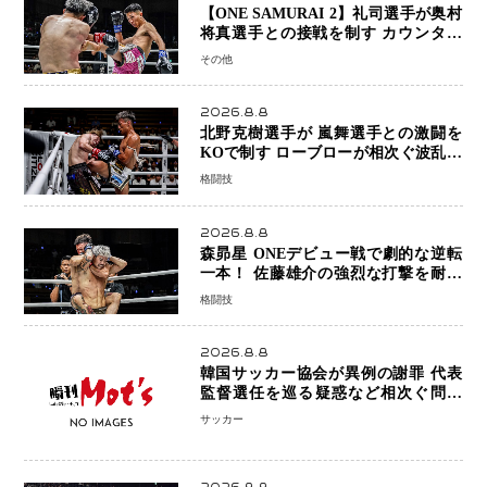
【ONE SAMURAI 2】礼司選手が奥村
将真選手との接戦を制す カウンター
と正確な打撃で判定勝利
その他
2026.8.8
北野克樹選手が 嵐舞選手との激闘を
KOで制す ローブローが相次ぐ波乱の
展開…涙の勝利「生まれてくる娘のた
格闘技
めに750万円を使いたい」
2026.8.8
森昴星 ONEデビュー戦で劇的な逆転
一本！ 佐藤雄介の強烈な打撃を耐え
抜き、リアネイキッドチョークで勝利
格闘技
2026.8.8
韓国サッカー協会が異例の謝罪 代表
監督選任を巡る疑惑など相次ぐ問題
「組織の刷新」誓う
サッカー