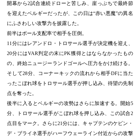
開幕から2試合連続ドローと苦しみ、崖っぷちで最終節
を迎えたベルギーだったが、この日は“赤い悪魔”の異名
にふさわしい攻撃力を披露した。
前半はボール支配率で相手を圧倒。
11分にはレアンドロ・トロサール選手が決定機を迎え、
20分にはVAR判定の末にPK獲得とはならなかったもの
の、終始ニュージーランドゴールへ圧力をかけ続ける。
そして28分、コーナーキックの流れから相手DFに当た
ったこぼれ球をトロサール選手が押し込み、待望の先制
点を奪った。
後半に入るとベルギーの攻勢はさらに加速する。開始5
分、トロサール選手がこぼれ球を押し込み、この試合2
点目をマーク。さらに21分には、キャプテンのケビン・
デ・ブライネ選手がハーフウェーライン付近からの攻撃