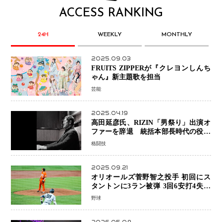
ACCESS RANKING
24H
WEEKLY
MONTHLY
2025.09.03
FRUITS ZIPPERが『クレヨンしんち
ゃん』新主題歌を担当
芸能
2025.04.19
高田延彦氏、RIZIN「男祭り」出演オ
ファーを辞退 統括本部長時代の役目
「すでに終えています」と明言
格闘技
2025.09.21
オリオールズ菅野智之投手 初回にス
タントンに3ラン被弾 3回6安打4失点
で降板
野球