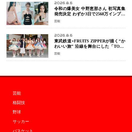
2026.8.6
令和の爆美女 中野恵那さん 初写真集
発売決定 わずか3日で2560万インプレ
ッションを記録した話題の美貌を凝縮
芸能
2026.8.6
東武鉄道×FRUITS ZIPPERが描く“か
わいい旅” 沿線を舞台にした「TOBU
KAWAII PROJECT」が開幕
芸能
芸能
格闘技
野球
サッカー
バスケット