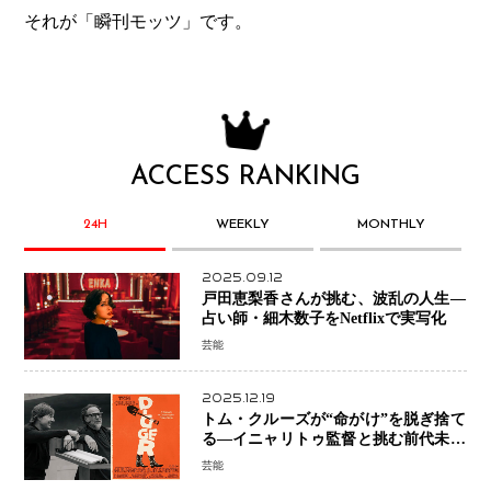
それが「瞬刊モッツ」です。
ACCESS RANKING
24H
WEEKLY
MONTHLY
2025.09.12
戸田恵梨香さんが挑む、波乱の人生―
占い師・細木数子をNetflixで実写化
芸能
2025.12.19
トム・クルーズが“命がけ”を脱ぎ捨て
る―イニャリトゥ監督と挑む前代未聞
の大惨事コメディ「DIGGER ディガ
芸能
ー」始動