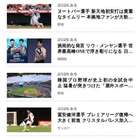
2026.8.6
ヌートバー選手 新天地初安打は貴重
なタイムリー 本拠地ファンが大歓声
笑顔で歓喜
野球
2026.8.6
挑発的な発言 リウ・メンヤン選手 世
界最高峰ONEで浮き彫りになる 日本
キックボクシングが直面する“技術
格闘技
戦”の現在地
2026.8.6
韓国プロ野球が史上初の全試合中
止 猛暑が突きつけた「屋外スポーツ
の限界」 日本発のドーム型施設時代
野球
へ
2026.8.6
冨安健洋選手 プレミアリーグ復帰へ
大きく前進 クリスタルパレス加入目
前 メディカルチェックも通過
サッカー