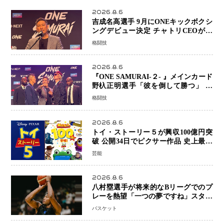
2026.8.6
吉成名高選手 9月にONEキックボクシ
ングデビュー決定 チャトリCEOがサ
プライズ発表 2カ月連続参戦へ
格闘技
2026.8.6
『ONE SAMURAI-２- 』メインカード
野杁正明選手「彼を倒して勝つ」 リ
ウ・メンヤンとの因縁に決着へ 再起
格闘技
を懸けたONEフェザー級トーナメント
初戦
2026.8.6
トイ・ストーリー５が興収100億円突
破 公開34日でピクサー作品 史上最速
日本歴代シリーズ最高更新も目前
芸能
2026.8.6
八村塁選手が将来的なBリーグでのプ
レーを熱望「一つの夢ですね」スター
帰還がリーグ価値を押し上げる可能性
バスケット