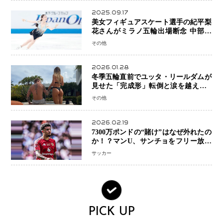
2025.09.17
美女フィギュアスケート選手の紀平梨
花さんがミラノ五輪出場断念 中部選
手権欠場を発表「安全最優先の判断」
その他
2026.01.28
冬季五輪直前でユッタ・リールダムが
見せた「完成形」転倒と涙を越えて─
ミラノで金を狙うオランダ女王の現在
その他
地
2026.02.19
7300万ポンドの“賭け”はなぜ外れたの
か！？マンU、サンチョをフリー放出
へ・・・補強戦略の転換点に
サッカー
PICK UP