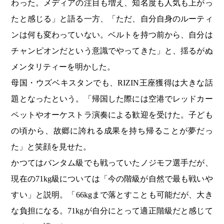
わった。メディアの注目も増え、知名度も人気も上がっ
たと感じる」と語る一方、「ただ、自分自身のルーティ
ンは何も変わっていない。ベルトを持つ前から、自分は
チャンピオンだという意識でやってきた」と、揺るがぬ
メンタリティーを明かした。
母国・
ウズベキスタン
でも、RIZIN王座獲得は大きな話
題となったという。「帰国した際には空港でレッドカー
ペットやオーケストラ演奏による歓迎を受けた。子ども
の頃から、故郷に誇れる成果を持ち帰ることが夢だっ
た」と笑顔を見せた。
かつてはバンタム級でも戦っていたノジモフ選手だが、
現在の71kg級については「今の階級が自然で最も戦いや
すい」と説明。「66kgまで落とすことも可能だが、大き
な負担になる。71kgが自分にとって適正階級だと感じて