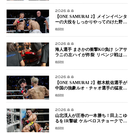
2026.8.8
【ONE SAMURAI 2】メインイベンタ
ーの大役をしっかりやってのけた野杁
正明が衝撃のリベンジ！ リウ・メン
格闘技
ヤンを1R・2分59秒KO、左カウンタ
ーで完全決着
2026.8.8
海人選手 まさかの衝撃KO負け シアサ
ラニの左ハイが炸裂 リベンジ戦は一
瞬で決着
格闘技
2026.8.8
【ONE SAMURAI 2】都木航佑選手が
中国の強豪ルオ・チャオ選手の猛攻を
受けながらも的確な攻撃で応戦 最後
格闘技
まで打ち合うも判定でチャオに軍配
2026.8.8
山北渓人が圧巻の一本勝ち！田上こゆ
るを1R撃破 ケルベロスチョークで存
在感を示す
格闘技