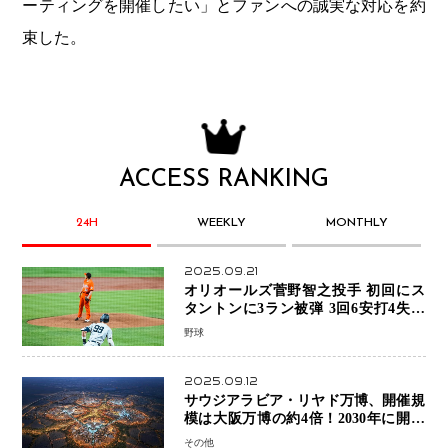
ーティングを開催したい」とファンへの誠実な対応を約
束した。
ACCESS RANKING
24H
WEEKLY
MONTHLY
2025.09.21
オリオールズ菅野智之投手 初回にス
タントンに3ラン被弾 3回6安打4失点
で降板
野球
2025.09.12
サウジアラビア・リヤド万博、開催規
模は大阪万博の約4倍！2030年に開幕
予定
その他