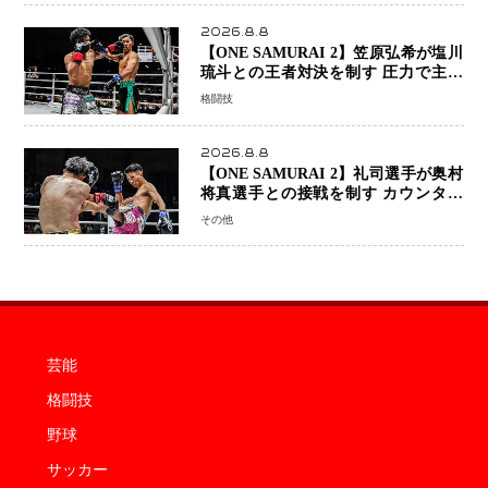
2026.8.8
【ONE SAMURAI 2】笠原弘希が塩川
琉斗との王者対決を制す 圧力で主導
権を握り判定勝利
格闘技
2026.8.8
【ONE SAMURAI 2】礼司選手が奥村
将真選手との接戦を制す カウンター
と正確な打撃で判定勝利
その他
芸能
格闘技
野球
サッカー