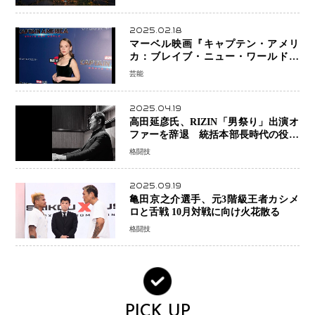
2025.02.18
マーベル映画『キャプテン・アメリ
カ：ブレイブ・ニュー・ワールド』
新ブラック・ウィドウ役のシラ・ハー
芸能
スとは！？
2025.04.19
高田延彦氏、RIZIN「男祭り」出演オ
ファーを辞退 統括本部長時代の役目
「すでに終えています」と明言
格闘技
2025.09.19
亀田京之介選手、元3階級王者カシメ
ロと舌戦 10月対戦に向け火花散る
格闘技
PICK UP