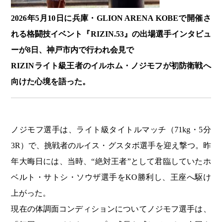
2026年5月10日に兵庫・
GLION ARENA KOBE
で開催さ
れる格闘技イベント『
RIZIN.53
』の出場選手インタビュ
ーが8日、神戸市内で行われ会見で
RIZINライト級王者の
イルホム・ノジモフ
が初防衛戦へ
向けた心境を語った。
ノジモフ選手は、ライト級タイトルマッチ（71kg・5分
3R）で、挑戦者の
ルイス・グスタボ
選手を迎え撃つ。昨
年大晦日には、当時、“絶対王者”として君臨していた
ホ
ベルト・サトシ・ソウザ
選手をKO勝利し、王座へ駆け
上がった。
現在の体調面コンディションについてノジモフ選手は、