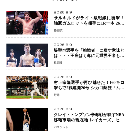
2026.8.9
サルキルドがライト級戦線に衝撃！
強豪ガムロットを相手に1R一本 26歳
の豪州の新星が「トップ戦線」へ名乗
格闘技
り
2026.8.9
堤聖也選手を「挑戦者」に戻す意味と
は・・・王座はく奪に元世界王者も疑
問符 見たいのは井上拓真選手、那須
格闘技
川天心選手との交錯
2026.8.9
村上宗隆選手が再び魅せた！160キロ
撃ちで2戦連発26号 シカゴ熱狂「ムネ
はスターだ」米ファンの人気も急上昇
野球
2026.8.9
クレイ・トンプソン争奪戦が映すNBA
移籍市場の現在地 レイカーズ、ヒー
トが注目する36歳の名シューターをマ
バスケット
ーベリックスが簡単に手放せない理由