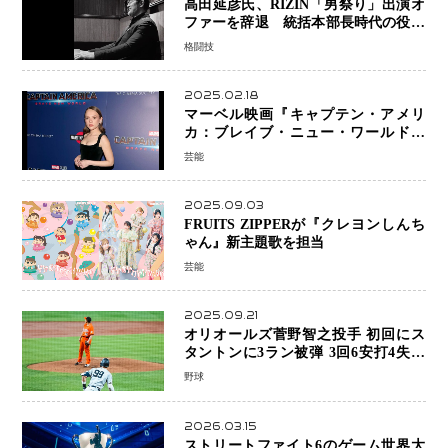
高田延彦氏、RIZIN「男祭り」出演オ
ファーを辞退 統括本部長時代の役目
「すでに終えています」と明言
格闘技
2025.02.18
マーベル映画『キャプテン・アメリ
カ：ブレイブ・ニュー・ワールド』
新ブラック・ウィドウ役のシラ・ハー
芸能
スとは！？
2025.09.03
FRUITS ZIPPERが『クレヨンしんち
ゃん』新主題歌を担当
芸能
2025.09.21
オリオールズ菅野智之投手 初回にス
タントンに3ラン被弾 3回6安打4失点
で降板
野球
2026.03.15
ストリートファイト6のゲーム世界大