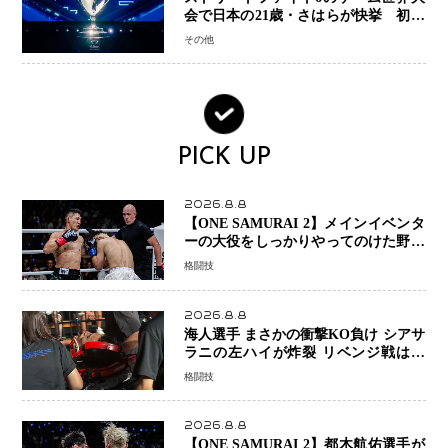
会で日本の21歳・さはらが快挙 初出
場で世界一、賞金100万ドル（約1億
その他
5000万円）獲得
PICK UP
2026.8.8
【ONE SAMURAI 2】メインイベンタ
ーの大役をしっかりやってのけた野杁
正明が衝撃のリベンジ！ リウ・メン
格闘技
ヤンを1R・2分59秒KO、左カウンタ
ーで完全決着
2026.8.8
海人選手 まさかの衝撃KO負け シアサ
ラニの左ハイが炸裂 リベンジ戦は一
瞬で決着
格闘技
2026.8.8
【ONE SAMURAI 2】都木航佑選手が