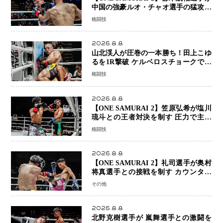
中国の強豪ルオ・チャオ選手の猛攻を
受けながらも的確な攻撃で応戦 最後
格闘技
まで打ち合うも判定でチャオに軍配
2026.8.8
山北渓人が圧巻の一本勝ち！田上こゆ
るを1R撃破 ケルベロスチョークで存
在感を示す
格闘技
2026.8.8
【ONE SAMURAI 2】笠原弘希が塩川
琉斗との王者対決を制す 圧力で主導
権を握り判定勝利
格闘技
2026.8.8
【ONE SAMURAI 2】礼司選手が奥村
将真選手との接戦を制す カウンター
と正確な打撃で判定勝利
その他
2026.8.8
北野克樹選手が 嵐舞選手との激闘を