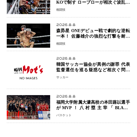
KOで制す ローブローが相次ぐ波乱の
展開…涙の勝利「生まれてくる娘のた
格闘技
めに750万円を使いたい」
2026.8.8
森昴星 ONEデビュー戦で劇的な逆転
一本！ 佐藤雄介の強烈な打撃を耐え
抜き、リアネイキッドチョークで勝利
格闘技
2026.8.8
韓国サッカー協会が異例の謝罪 代表
監督選任を巡る疑惑など相次ぐ問題
「組織の刷新」誓う
サッカー
2026.8.8
福岡大学附属大濠高校の本田蕗以選手
がMVP！八村塁主宰「BLACK
SAMURAI SUMMIT 2026」で存在
バスケット
感 NBAへの夢へ大きな一歩「自信に
なった」