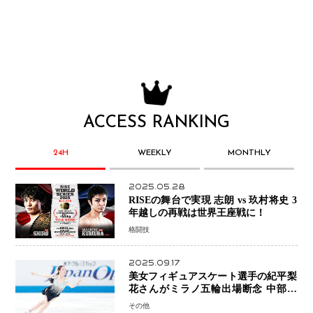
ACCESS RANKING
24H
WEEKLY
MONTHLY
2025.05.28
RISEの舞台で実現 志朗 vs 玖村将史 3
年越しの再戦は世界王座戦に！
格闘技
2025.09.17
美女フィギュアスケート選手の紀平梨
花さんがミラノ五輪出場断念 中部選
手権欠場を発表「安全最優先の判断」
その他