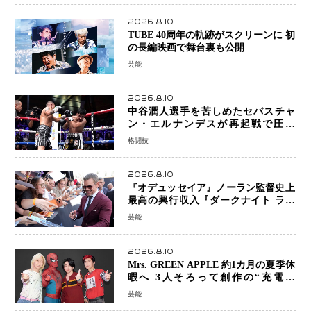
2026.8.10
TUBE 40周年の軌跡がスクリーンに 初
の長編映画で舞台裏も公開
芸能
2026.8.10
中谷潤人選手を苦しめたセバスチャ
ン・エルナンデスが再起戦で圧巻
KO 2回で相手を沈める…次戦は亀田
格闘技
京之介
2026.8.10
『オデュッセイア』ノーラン監督史上
最高の興行収入『ダークナイト ライ
ジング』超え、世界で11億ドル突破
芸能
2026.8.10
Mrs. GREEN APPLE 約1カ月の夏季休
暇へ 3人そろって創作の“充電期
間”「自分らしいインプットを」
芸能