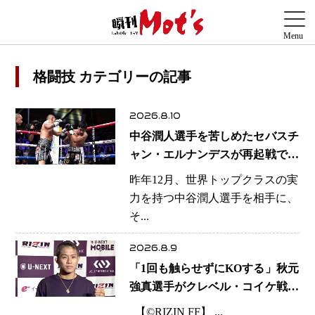
格闘技 カテゴリーの記事
2026.8.10
中谷潤人選手を苦しめたセバスチ
ャン・エルナンデスが再起戦で圧
巻KO 2回で相手を沈める…次戦
昨年12月、世界トップクラスの実
は亀田京之介
力を持つ中谷潤人選手を相手に、
そ...
2026.8.9
「1回も触らせずにKOする」秋元
強真選手がクレベル・コイケ戦に
自信 青木真也と2カ月の寝技対
【©️RIZIN FF】 ...