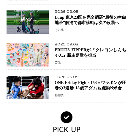
2026.02.05
Luup 東京23区を完全網羅“最後の空白
地帯”解消で都市移動は次の段階へ
その他
2025.09.03
FRUITS ZIPPERが『クレヨンしんち
ゃん』新主題歌を担当
芸能
2026.05.09
ONE Friday Fights 153＝ワラポンが圧
巻の3連勝 18歳アダムも躍動N米倉大
貴選手は悲願のONE初勝利
格闘技
PICK UP