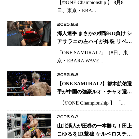
【©️ONE Championship 】 8月8
ジ！ リウ・メンヤンを1R・2分
日、東京・EBA...
59秒KO、左カウンターで完全決
着
2026.8.8
海人選手 まさかの衝撃KO負け シ
アサラニの左ハイが炸裂 リベン
ジ戦は一瞬で決着
「ONE SAMURAI 2」（8日、東
京・EBARA WAVE...
2026.8.8
【ONE SAMURAI 2】都木航佑選
手が中国の強豪ルオ・チャオ選手
の猛攻を受けながらも的確な攻撃
【©️ONE Championship 】 「...
で応戦 最後まで打ち合うも判定
でチャオに軍配
2026.8.8
山北渓人が圧巻の一本勝ち！田上
こゆるを1R撃破 ケルベロスチョ