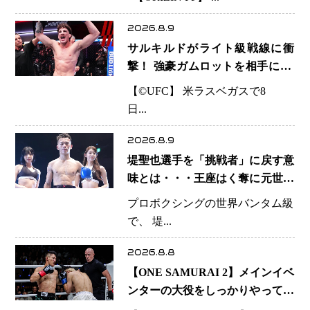
策「引き込まれても大丈夫」
2026.8.9
サルキルドがライト級戦線に衝
撃！ 強豪ガムロットを相手に1R
一本 26歳の豪州の新星が「トッ
【©️UFC】 米ラスベガスで8
プ戦線」へ名乗り
日...
2026.8.9
堤聖也選手を「挑戦者」に戻す意
味とは・・・王座はく奪に元世界
王者も疑問符 見たいのは井上拓
プロボクシングの世界バンタム級
真選手、那須川天心選手との交錯
で、 堤...
2026.8.8
【ONE SAMURAI 2】メインイベ
ンターの大役をしっかりやっての
けた野杁正明が衝撃のリベン