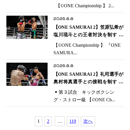
ークで存在感を示す
【©️ONE Championship 】 2...
2026.8.8
【ONE SAMURAI 2】笠原弘希が
塩川琉斗との王者対決を制す 圧
力で主導権を握り判定勝利
【©️ONE Championship 】 『ONE
SAMURA...
2026.8.8
【ONE SAMURAI 2】礼司選手が
奥村将真選手との接戦を制す カ
ウンターと正確な打撃で判定勝利
第３試合 キックボクシン
グ・ストロー級 【
©️
ONE Ch...
1
2
…
119
次へ