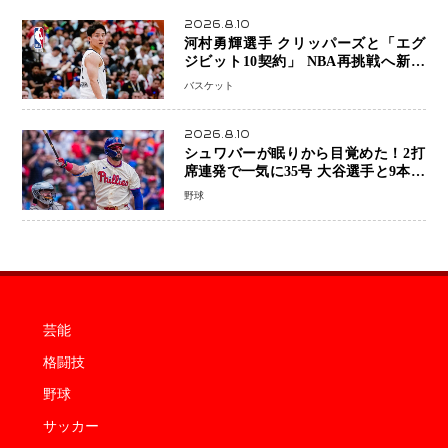
2026.8.10
河村勇輝選手 クリッパーズと「エグ
ジビット10契約」 NBA再挑戦へ新た
な一歩、八村塁選手との共闘にも期待
バスケット
2026.8.10
シュワバーが眠りから目覚めた！2打
席連発で一気に35号 大谷選手と9本差
に 本塁打王争いで単独トップ浮上
野球
芸能
格闘技
野球
サッカー