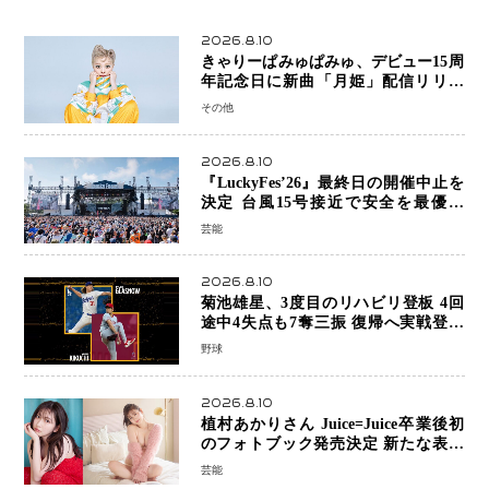
2026.8.10
きゃりーぱみゅぱみゅ、デビュー15周
年記念日に新曲「月姫」配信リリー
ス 自身初の主催フェス「PAMYU
その他
FES」も開催
2026.8.10
『LuckyFes’26』最終日の開催中止を
決定 台風15号接近で安全を最優先
「苦渋の判断」
芸能
2026.8.10
菊池雄星、3度目のリハビリ登板 4回
途中4失点も7奪三振 復帰へ実戦登板
を重ねる
野球
2026.8.10
植村あかりさん Juice=Juice卒業後初
のフォトブック発売決定 新たな表現
者としての“今”を凝縮
芸能