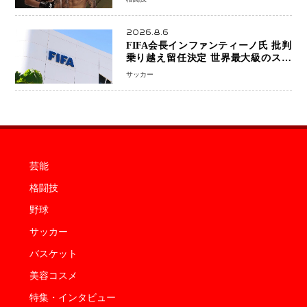
中のファンが熱狂 マネル・ケイプの
王座挑戦は再び遠のく
2026.8.6
FIFA会長インファンティーノ氏 批判
乗り越え留任決定 世界最大級のスポ
ーツ組織を支える「権威」は揺るがず
サッカー
・・・謝罪と改革姿勢
芸能
格闘技
野球
サッカー
バスケット
美容コスメ
特集・インタビュー