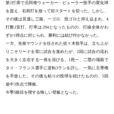
第1打席で元同僚ウォーカー・ビューラー投手の変化球
を捉え、右前打を放って好スタートを切った。しかし、
その後は見逃し三振、一ゴロ、投ゴロと抑え込まれ、4
打数1安打。打率は.294となったものの、打線全体がわ
ずか1得点に封じられ、勝利には結び付かなかった。
一方、先発マウンドを任された佐々木投手は、立ち上が
りこそリードを背に試合を進めたが、2回に試合の流れ
を大きく左右する一発を浴びる。1死一、二塁の場面で
タイ・フランス選手に逆転3ランを許し、一気に主導権
を手放した。その後も粘りの投球を続けたものの、5回
途中3失点で降板。
今季5敗目を喫する悔しい登板となった。