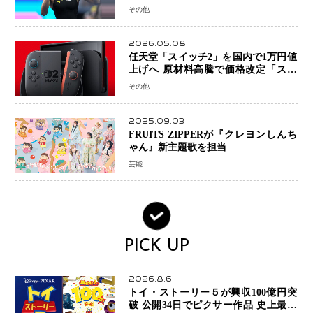
糧に、28年ロサンゼルス五輪へ再始動
その他
2026.05.08
任天堂「スイッチ2」を国内で1万円値
上げへ 原材料高騰で価格改定「スイ
ッチオンライン」も引き上げ
その他
2025.09.03
FRUITS ZIPPERが『クレヨンしんち
ゃん』新主題歌を担当
芸能
PICK UP
2026.8.6
トイ・ストーリー５が興収100億円突
破 公開34日でピクサー作品 史上最速