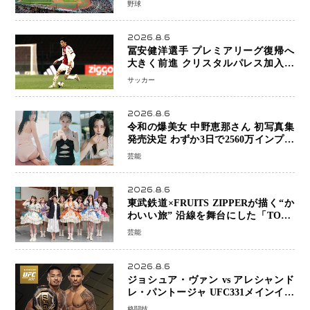
野球
へ
2026.8.6
冨安健洋選手 プレミアリーグ復帰へ
大きく前進 クリスタルパレス加入目
前 メディカルチェックも通過
サッカー
2026.8.6
令和の爆美女 中野恵那さん 初写真集
発売決定 わずか3日で2560万インプレ
ッションを記録した話題の美貌を凝縮
芸能
2026.8.6
東武鉄道×FRUITS ZIPPERが描く“か
わいい旅” 沿線を舞台にした「TOBU
KAWAII PROJECT」が開幕
芸能
2026.8.6
ジョシュア・ヴァン vs アレシャンド
レ・パントージャ UFC331メインイベ
ントで再戦決定 「完全決着」に世界
格闘技