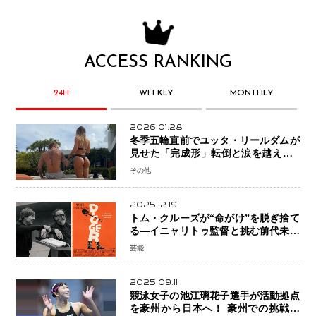
ACCESS RANKING
24H
WEEKLY
MONTHLY
2026.01.28
冬季五輪直前でユッタ・リールダムが
見せた「完成形」転倒と涙を越えて─
ミラノで金を狙うオランダ女王の現在
その他
地
2025.12.19
トム・クルーズが“命がけ”を脱ぎ捨て
る―イニャリトゥ監督と挑む前代未聞
の大惨事コメディ「DIGGER ディガ
芸能
ー」始動
2025.09.11
競泳女子の池江璃花子選手が活動拠点
を豪州から日本へ！ 豪州での挑戦を