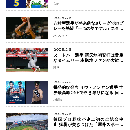
日本歴代シリーズ最高更新も目前
芸能
2026.8.6
八村塁選手が将来的なBリーグでのプ
レーを熱望「一つの夢ですね」スター
帰還がリーグ価値を押し上げる可能性
バスケット
2026.8.6
ヌートバー選手 新天地初安打は貴重
なタイムリー 本拠地ファンが大歓声
笑顔で歓喜
野球
2026.8.6
挑発的な発言 リウ・メンヤン選手 世
界最高峰ONEで浮き彫りになる 日本
キックボクシングが直面する“技術
格闘技
戦”の現在地
2026.8.6
韓国プロ野球が史上初の全試合中
止 猛暑が突きつけた「屋外スポーツ
の限界」 日本発のドーム型施設時代