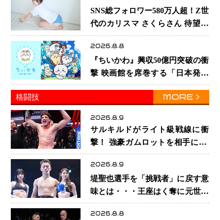
SNS総フォロワー580万人超！Z世
代のカリスマ さくらさん 待望の
1st写真集が11月5日発売決定 沖縄
2026.8.8
で“今しか残せない姿”を撮影
『ちいかわ』興収50億円突破の衝
撃 映画館を席巻する「日本発コ
ンテンツ」の強さ スパイダーマ
MORE
格闘技
ン、モアナら世界級作品と並ぶ存
在感
2026.8.9
サルキルドがライト級戦線に衝
撃！ 強豪ガムロットを相手に1R
一本 26歳の豪州の新星が「トッ
2026.8.9
プ戦線」へ名乗り
堤聖也選手を「挑戦者」に戻す意
味とは・・・王座はく奪に元世界
王者も疑問符 見たいのは井上拓
2026.8.8
真選手、那須川天心選手との交錯