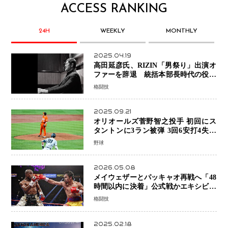
ACCESS RANKING
24H
WEEKLY
MONTHLY
2025.04.19
高田延彦氏、RIZIN「男祭り」出演オ
ファーを辞退 統括本部長時代の役目
「すでに終えています」と明言
格闘技
2025.09.21
オリオールズ菅野智之投手 初回にス
タントンに3ラン被弾 3回6安打4失点
で降板
野球
2026.05.08
メイウェザーとパッキャオ再戦へ「48
時間以内に決着」公式戦かエキシビシ
ョンか混迷続く
格闘技
2025.02.18