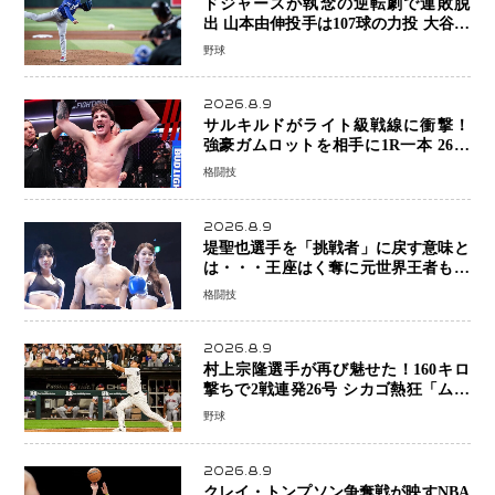
ドジャースが執念の逆転劇で連敗脱
出 山本由伸投手は107球の力投 大谷翔
平選手が延長10回に勝利を呼び込む一
野球
打！
2026.8.9
サルキルドがライト級戦線に衝撃！
強豪ガムロットを相手に1R一本 26歳
の豪州の新星が「トップ戦線」へ名乗
格闘技
り
2026.8.9
堤聖也選手を「挑戦者」に戻す意味と
は・・・王座はく奪に元世界王者も疑
問符 見たいのは井上拓真選手、那須
格闘技
川天心選手との交錯
2026.8.9
村上宗隆選手が再び魅せた！160キロ
撃ちで2戦連発26号 シカゴ熱狂「ムネ
はスターだ」米ファンの人気も急上昇
野球
2026.8.9
クレイ・トンプソン争奪戦が映すNBA