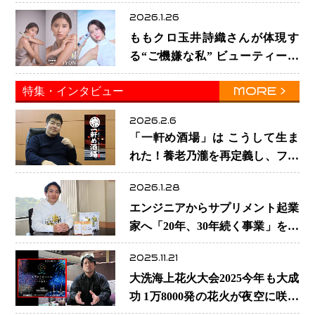
革命”、お茶文化が世界で再加速
2026.1.26
する理由
ももクロ玉井詩織さんが体現す
る“ご機嫌な私” ビューティーブ
ランド「iYON」が描く新しいス
MORE
特集・インタビュー
キンケア体験
2026.2.6
「一軒め酒場」は こうして生ま
れた！養老乃瀧を再定義し、ファ
ンビジネスへ─養老乃瀧100％子
2026.1.28
会社・FanPlaceCreate代表・谷酒
エンジニアからサプリメント起業
氏が語る“地道な再発明”の経営哲
家へ「20年、30年続く事業」を本
学
気で考えた竹田嶺さんの決断
2025.11.21
大洗海上花火大会2025今年も大成
功 1万8000発の花火が夜空に咲き
誇る 大会準備を尽力した髙橋堅