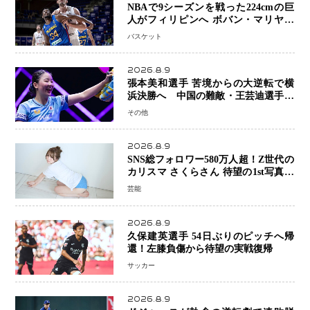
NBAで9シーズンを戦った224cmの巨
人がフィリピンへ ボバン・マリヤノ
ビッチ ジョーンズカップで新たな挑
バスケット
戦
2026.8.9
張本美和選手 苦境からの大逆転で横
浜決勝へ 中国の難敵・王芸迪選手を
撃破「ここからまた行くぞ」兄・智和
その他
選手との兄妹Vにも期待
2026.8.9
SNS総フォロワー580万人超！Z世代の
カリスマ さくらさん 待望の1st写真集
が11月5日発売決定 沖縄で“今しか残
芸能
せない姿”を撮影
2026.8.9
久保建英選手 54日ぶりのピッチへ帰
還！左膝負傷から待望の実戦復帰
サッカー
2026.8.9