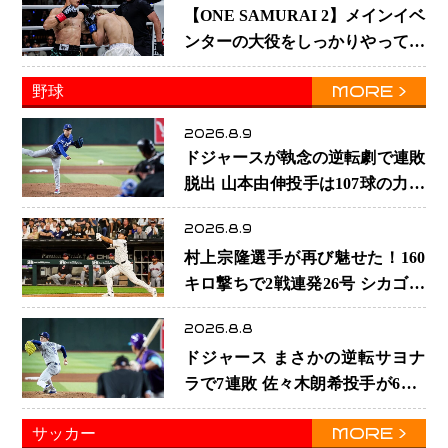
【ONE SAMURAI 2】メインイベ
ンターの大役をしっかりやっての
けた野杁正明が衝撃のリベン
MORE
野球
ジ！ リウ・メンヤンを1R・2分
59秒KO、左カウンターで完全決
2026.8.9
着
ドジャースが執念の逆転劇で連敗
脱出 山本由伸投手は107球の力投
大谷翔平選手が延長10回に勝利を
2026.8.9
呼び込む一打！
村上宗隆選手が再び魅せた！160
キロ撃ちで2戦連発26号 シカゴ熱
狂「ムネはスターだ」米ファンの
2026.8.8
人気も急上昇
ドジャース まさかの逆転サヨナ
ラで7連敗 佐々木朗希投手が6回2
失点の力投も勝利届かず、大谷翔
MORE
サッカー
平は好機で悔しい併殺打