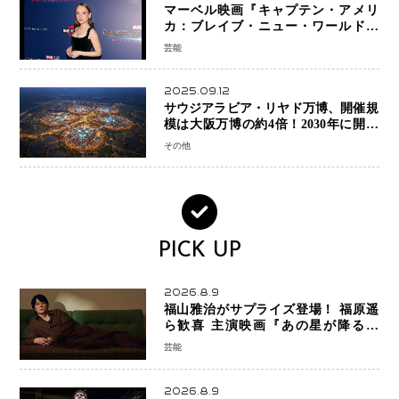
マーベル映画『キャプテン・アメリ
カ：ブレイブ・ニュー・ワールド』
新ブラック・ウィドウ役のシラ・ハー
芸能
スとは！？
2025.09.12
サウジアラビア・リヤド万博、開催規
模は大阪万博の約4倍！2030年に開幕
予定
その他
PICK UP
2026.8.9
福山雅治がサプライズ登場！ 福原遥
ら歓喜 主演映画『あの星が降る丘
で、君とまた出会いたい。』舞台あい
芸能
さつで大歓声
2026.8.9