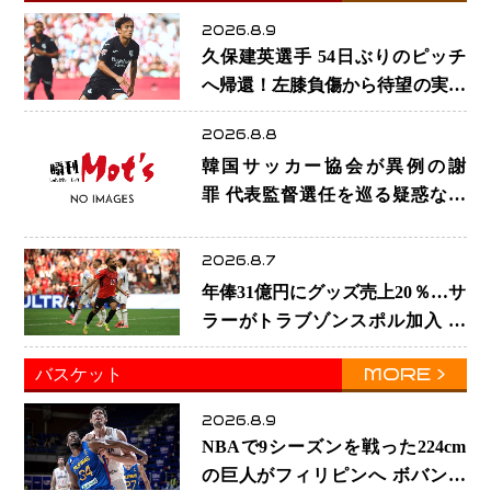
2026.8.9
久保建英選手 54日ぶりのピッチ
へ帰還！左膝負傷から待望の実戦
復帰
2026.8.8
韓国サッカー協会が異例の謝
罪 代表監督選任を巡る疑惑など
相次ぐ問題「組織の刷新」誓う
2026.8.7
年俸31億円にグッズ売上20％…サ
ラーがトラブゾンスポル加入 世
界サッカーは「五大リーグ一強」
MORE
バスケット
から新時代へ
2026.8.9
NBAで9シーズンを戦った224cm
の巨人がフィリピンへ ボバン・