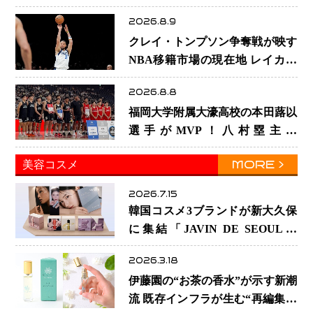
マリヤノビッチ ジョーンズカッ
2026.8.9
プで新たな挑戦
クレイ・トンプソン争奪戦が映す
NBA移籍市場の現在地 レイカー
ズ、ヒートが注目する36歳の名シ
2026.8.8
ューターをマーベリックスが簡単
福岡大学附属大濠高校の本田蕗以
に手放せない理由
選手がMVP！八村塁主宰
「BLACK SAMURAI SUMMIT
MORE
美容コスメ
2026」で存在感 NBAへの夢へ
大きな一歩「自信になった」
2026.7.15
韓国コスメ3ブランドが新大久保
に集結「JAVIN DE SEOUL」
「GASH」「AROCELL」期間限
2026.3.18
定POP-UP開催
伊藤園の“お茶の香水”が示す新潮
流 既存インフラが生む“再編集の