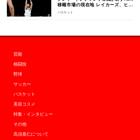
移籍市場の現在地 レイカーズ、ヒー
トが注目する36歳の名シューターをマ
バスケット
ーベリックスが簡単に手放せない理由
芸能
格闘技
野球
サッカー
バスケット
美容コスメ
特集・インタビュー
その他
高須基仁について