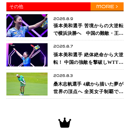
MORE
その他
太氏インタビュー
2026.8.9
張本美和選手 苦境からの大逆転
で横浜決勝へ 中国の難敵・王芸
迪選手を撃破「ここからまた行く
2026.8.7
ぞ」兄・智和選手との兄妹Vにも
張本美和選手 絶体絶命から大逆
期待
転！ 中国の強敵を撃破しWTT横
浜でベスト8進出
2026.8.3
桑木志帆選手 4歳から描いた夢が
世界の頂点へ 全英女子制覇で届
けた最高の親孝行「いろんな景色
を見せたかった」