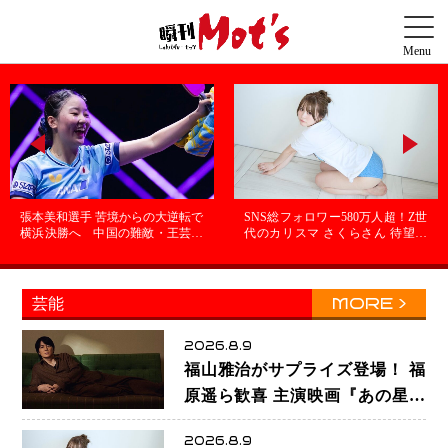
張本美和選手 苦境からの大逆転で
SNS総フォロワー580万人超！Z世
横浜決勝へ 中国の難敵・王芸迪
代のカリスマ さくらさん 待望の
選手を撃破「ここからまた行く
1st写真集が11月5日発売決定 沖縄
ぞ」兄・智和選手との兄妹Vにも
で“今しか残せない姿”を撮影
期待
MORE
芸能
2026.8.9
福山雅治がサプライズ登場！ 福
原遥ら歓喜 主演映画『あの星が
降る丘で、君とまた出会いた
2026.8.9
い。』舞台あいさつで大歓声