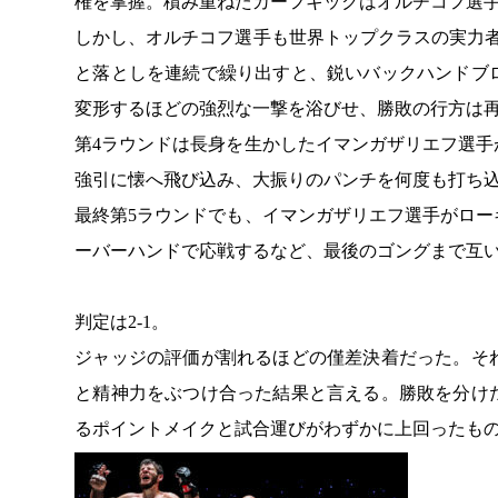
権を掌握。積み重ねたカーフキックはオルチコフ選
しかし、オルチコフ選手も世界トップクラスの実力
と落としを連続で繰り出すと、鋭いバックハンドブ
変形するほどの強烈な一撃を浴びせ、勝敗の行方は
第4ラウンドは長身を生かしたイマンガザリエフ選
強引に懐へ飛び込み、大振りのパンチを何度も打ち
最終第5ラウンドでも、イマンガザリエフ選手がロ
ーバーハンドで応戦するなど、最後のゴングまで互
判定は2-1。
ジャッジの評価が割れるほどの僅差決着だった。そ
と精神力をぶつけ合った結果と言える。勝敗を分け
るポイントメイクと試合運びがわずかに上回ったも