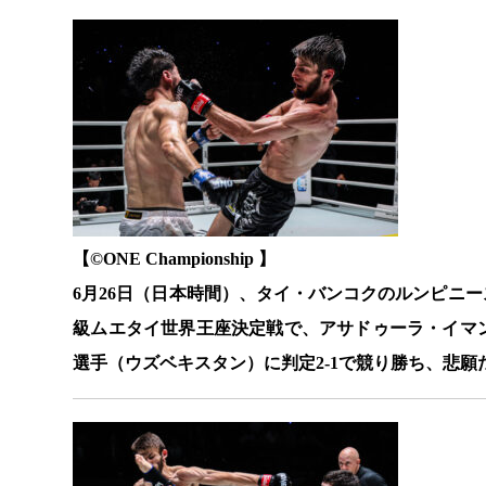
【©️ONE Championship 】
6月26日（日本時間）、タイ・バンコクのルンピニースタジア
級ムエタイ世界王座決定戦で、アサドゥーラ・イマ
選手（ウズベキスタン）に判定2-1で競り勝ち、悲願