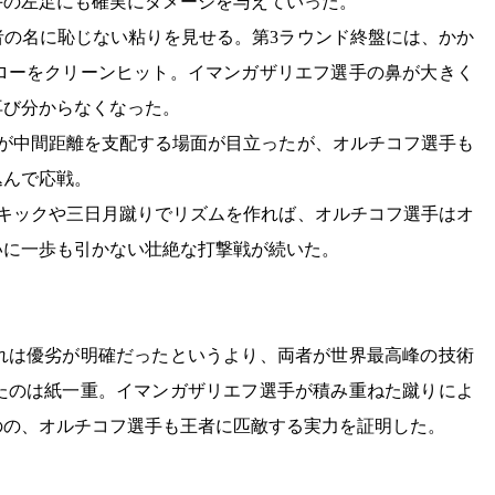
手の左足にも確実にダメージを与えていった。
者の名に恥じない粘りを見せる。第3ラウンド終盤には、かか
ローをクリーンヒット。イマンガザリエフ選手の鼻が大きく
再び分からなくなった。
手が中間距離を支配する場面が目立ったが、オルチコフ選手も
込んで応戦。
ーキックや三日月蹴りでリズムを作れば、オルチコフ選手はオ
いに一歩も引かない壮絶な打撃戦が続いた。
れは優劣が明確だったというより、両者が世界最高峰の技術
たのは紙一重。イマンガザリエフ選手が積み重ねた蹴りによ
のの、オルチコフ選手も王者に匹敵する実力を証明した。