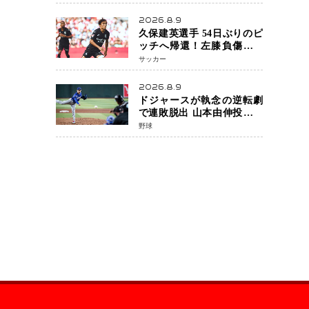
月5日発売決定 沖縄で“今し
か残せない姿”を撮影
2026.8.9
久保建英選手 54日ぶりのピ
ッチへ帰還！左膝負傷から
待望の実戦復帰
サッカー
2026.8.9
ドジャースが執念の逆転劇
で連敗脱出 山本由伸投手は
107球の力投 大谷翔平選手が
野球
延長10回に勝利を呼び込む
一打！