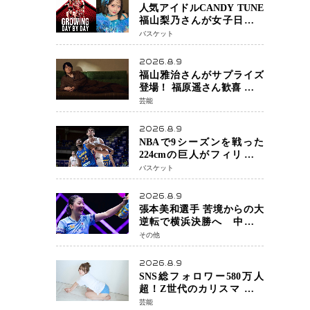
人気アイドルCANDY TUNE
福山梨乃さんが女子日本代
表戦に登場 8月14日「三井不
バスケット
動産カップ」でスペシャル
ゲスト 大のバスケ好きと
2026.8.9
して魅力を発信
福山雅治さんがサプライズ
登場！ 福原遥さん歓喜 主演
映画『あの星が降る丘で、
芸能
君とまた出会いたい。』舞
台あいさつ
2026.8.9
NBAで9シーズンを戦った
224cmの巨人がフィリピン
へ ボバン・マリヤノビッチ
バスケット
ジョーンズカップで新たな
挑戦
2026.8.9
張本美和選手 苦境からの大
逆転で横浜決勝へ 中国の
難敵・王芸迪選手を撃破
その他
「ここからまた行くぞ」
兄・智和選手との兄妹Vにも
2026.8.9
期待
SNS総フォロワー580万人
超！Z世代のカリスマ さく
らさん 待望の1st写真集が11
芸能