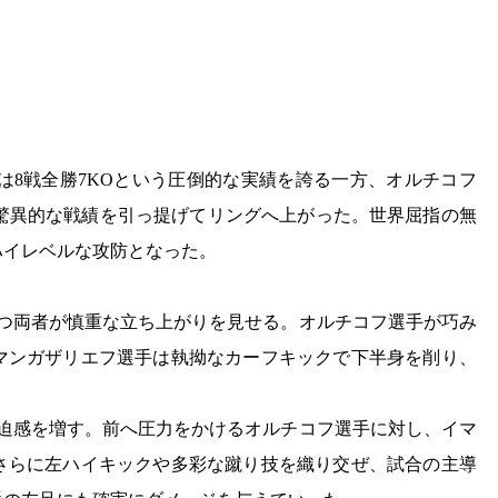
では8戦全勝7KOという圧倒的な実績を誇る一方、オルチコフ
いう驚異的な戦績を引っ提げてリングへ上がった。世界屈指の無
ハイレベルな攻防となった。
持つ両者が慎重な立ち上がりを見せる。オルチコフ選手が巧み
マンガザリエフ選手は執拗なカーフキックで下半身を削り、
緊迫感を増す。前へ圧力をかけるオルチコフ選手に対し、イマ
さらに左ハイキックや多彩な蹴り技を織り交ぜ、試合の主導