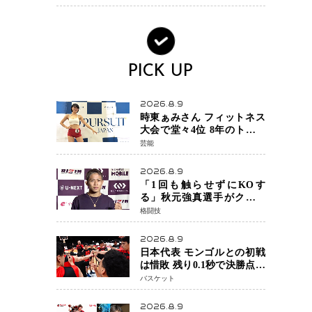
でに終えています」と明言
PICK UP
2026.8.9
時東ぁみさん フィットネス
大会で堂々4位 8年のトレー
ニングが生んだ健康美「4位
芸能
になってホッとしていま
す」
2026.8.9
「1回も触らせずにKOす
る」秋元強真選手がクレベ
ル・コイケ戦に自信 青木
格闘技
真也と2カ月の寝技対策「引
き込まれても大丈夫」
2026.8.9
日本代表 モンゴルとの初戦
は惜敗 残り0.1秒で決勝点を
許すもハーパージュニア15
バスケット
得点 カーク18得点と存在感
2026.8.9