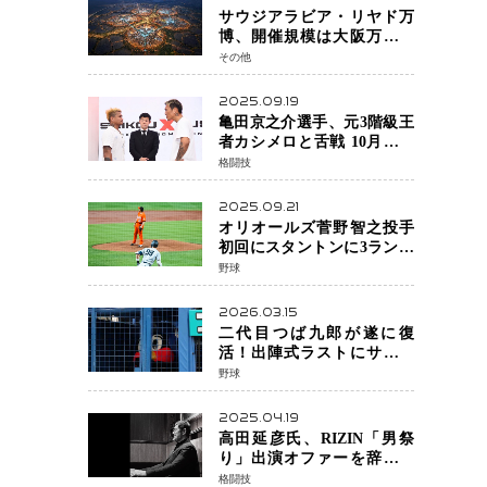
サウジアラビア・リヤド万
博、開催規模は大阪万博の
約4倍！2030年に開幕予定
その他
2025.09.19
亀田京之介選手、元3階級王
者カシメロと舌戦 10月対戦
に向け火花散る
格闘技
2025.09.21
オリオールズ菅野智之投手
初回にスタントンに3ラン被
弾 3回6安打4失点で降板
野球
2026.03.15
二代目つば九郎が遂に復
活！出陣式ラストにサプラ
イズ登場で神宮が歓喜
野球
2025.04.19
高田延彦氏、RIZIN「男祭
り」出演オファーを辞退
統括本部長時代の役目「す
格闘技