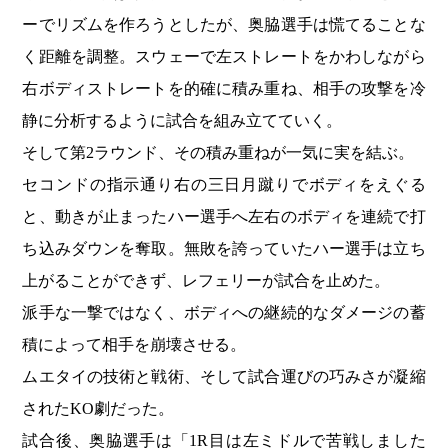
ーでリズムを作ろうとしたが、奥脇選手は慌てることな
く距離を調整。スウェーで左ストレートをかわしながら
右ボディストレートを的確に積み重ね、相手の攻撃を冷
静に分析するように試合を組み立てていく。
そして第2ラウンド、その積み重ねが一気に実を結ぶ。
セコンドの指示通り右の三日月蹴りでボディをえぐる
と、動きが止まったハー選手へ左右のボディを連続で打
ち込みダウンを奪取。無敗を誇っていたハー選手は立ち
上がることができず、レフェリーが試合を止めた。
派手な一撃ではなく、ボディへの継続的なダメージの蓄
積によって相手を崩壊させる。
ムエタイの技術と戦術、そして試合運びの巧みさが凝縮
されたKO劇だった。
試合後、奥脇選手は「1R目は左ミドルで苦戦しました