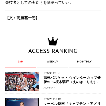
競技者としての実直さを物語っていた。
【文：高須基一朗】
ACCESS RANKING
24H
WEEKLY
MONTHLY
2026.01.14
高校バスケット ウインターカップ優
勝のPG榎木璃旺（えのき・りお）が
プロの現場へ―。
バスケット
2025.02.18
マーベル映画『キャプテン・アメリ