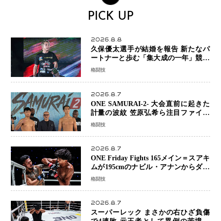
PICK UP
2026.8.8
久保優太選手が結婚を報告 新たなパ
ートナーと歩む「集大成の一年」競技
生活を支える存在に感謝
格闘技
2026.8.7
ONE SAMURAI-2- 大会直前に起きた
計量の波紋 笠原弘希ら注目ファイタ
ーは契約体重で決戦へ、山本歩夢と平
格闘技
山諒選手戦は中止に
2026.8.7
ONE Friday Fights 165メイン＝スアキ
ムが195cmのナビル・アナンからダウ
ン奪取！猛反撃を耐え抜き判定勝利、
格闘技
8連勝を達成
2026.8.7
スーパーレック まさかの右ひざ負傷