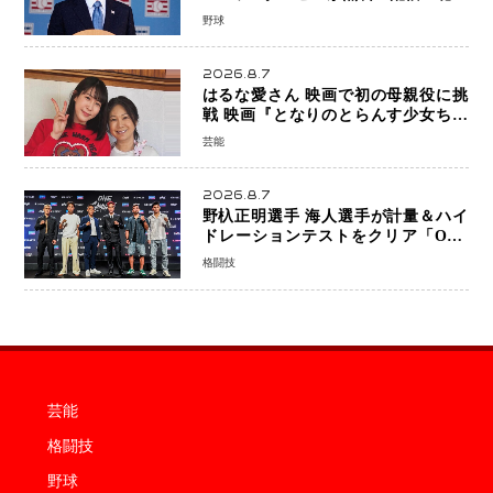
ならではの“魅せる興行”に世界が注目
野球
2026.8.7
はるな愛さん 映画で初の母親役に挑
戦 映画『となりのとらんす少女ちゃ
ん』11月7日公開 未来の自分との対話
芸能
を描く注目作
2026.8.7
野杁正明選手 海人選手が計量＆ハイ
ドレーションテストをクリア「ONE
SAMURAI 2」決戦へ万全の準備整う
格闘技
芸能
格闘技
野球