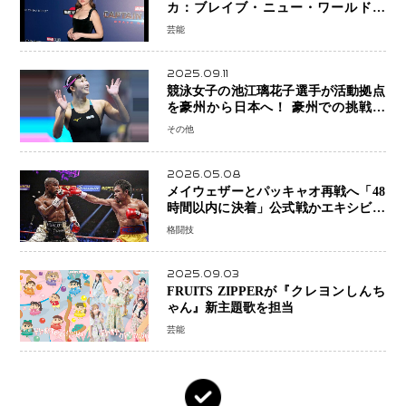
カ：ブレイブ・ニュー・ワールド』
新ブラック・ウィドウ役のシラ・ハー
芸能
スとは！？
2025.09.11
競泳女子の池江璃花子選手が活動拠点
を豪州から日本へ！ 豪州での挑戦を
糧に、28年ロサンゼルス五輪へ再始動
その他
2026.05.08
メイウェザーとパッキャオ再戦へ「48
時間以内に決着」公式戦かエキシビシ
ョンか混迷続く
格闘技
2025.09.03
FRUITS ZIPPERが『クレヨンしんち
ゃん』新主題歌を担当
芸能