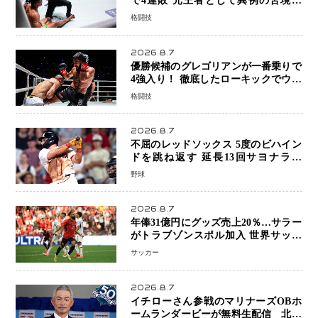
で4連敗 元王者として異例の苦境…
「アクシデント」でも消えない危険信
格闘技
号
2026.8.7
優勝候補のグレゴリアンが一番乗りで
4強入り！ 徹底したローキックでウス
ビャンを攻略、判定勝利
格闘技
2026.8.7
不屈のレッドソックス 5度のビハイン
ドを跳ね返す 延長13回サヨナラ勝
ち 吉田正尚選手も2安打1打点で貢献 4
野球
得点以上は驚異の28連勝
2026.8.7
年俸31億円にグッズ売上20％…サラー
がトラブゾンスポル加入 世界サッカ
ーは「五大リーグ一強」から新時代へ
サッカー
2026.8.7
イチローさん参戦のマリナーズOBホ
ームランダービーが無料生配信 北米