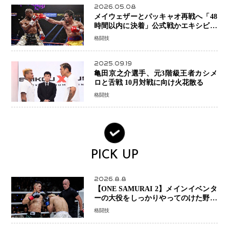
2026.05.08
メイウェザーとパッキャオ再戦へ「48
時間以内に決着」公式戦かエキシビシ
ョンか混迷続く
格闘技
2025.09.19
亀田京之介選手、元3階級王者カシメ
ロと舌戦 10月対戦に向け火花散る
格闘技
PICK UP
2026.8.8
【ONE SAMURAI 2】メインイベンタ
ーの大役をしっかりやってのけた野杁
正明が衝撃のリベンジ！ リウ・メン
格闘技
ヤンを1R・2分59秒KO、左カウンタ
ーで完全決着