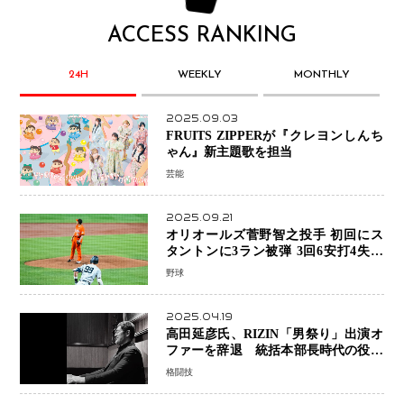
ACCESS RANKING
24H
WEEKLY
MONTHLY
2025.09.03
FRUITS ZIPPERが『クレヨンしんち
ゃん』新主題歌を担当
芸能
2025.09.21
オリオールズ菅野智之投手 初回にス
タントンに3ラン被弾 3回6安打4失点
で降板
野球
2025.04.19
高田延彦氏、RIZIN「男祭り」出演オ
ファーを辞退 統括本部長時代の役目
「すでに終えています」と明言
格闘技