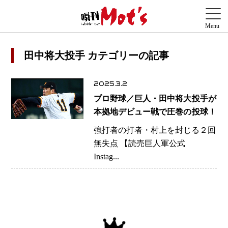
田中将大投手 カテゴリーの記事
2025.3.2
プロ野球／巨人・田中将大投手が
本拠地デビュー戦で圧巻の投球！
強打者の打者・村上を封じる２回
無失点 【読売巨人軍公式
Instag...