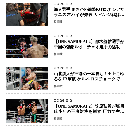
2026.8.8
海人選手 まさかの衝撃KO負け シアサ
ラニの左ハイが炸裂 リベンジ戦は一
瞬で決着
格闘技
2026.8.8
【ONE SAMURAI 2】都木航佑選手が
中国の強豪ルオ・チャオ選手の猛攻を
受けながらも的確な攻撃で応戦 最後
格闘技
まで打ち合うも判定でチャオに軍配
2026.8.8
山北渓人が圧巻の一本勝ち！田上こゆ
るを1R撃破 ケルベロスチョークで存
在感を示す
格闘技
2026.8.8
【ONE SAMURAI 2】笠原弘希が塩川
琉斗との王者対決を制す 圧力で主導
権を握り判定勝利
格闘技