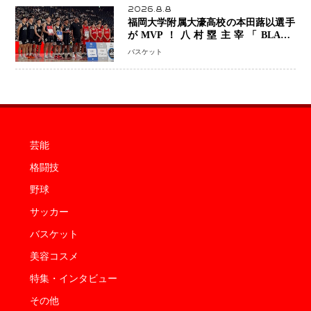
2026.8.8
福岡大学附属大濠高校の本田蕗以選手
がMVP！八村塁主宰「BLACK
SAMURAI SUMMIT 2026」で存在
バスケット
感 NBAへの夢へ大きな一歩「自信に
なった」
芸能
格闘技
野球
サッカー
バスケット
美容コスメ
特集・インタビュー
その他