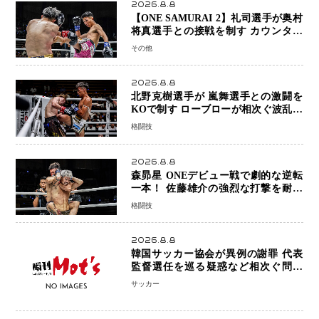
2026.8.8
【ONE SAMURAI 2】礼司選手が奥村
将真選手との接戦を制す カウンター
と正確な打撃で判定勝利
その他
2026.8.8
北野克樹選手が 嵐舞選手との激闘を
KOで制す ローブローが相次ぐ波乱の
展開…涙の勝利「生まれてくる娘のた
格闘技
めに750万円を使いたい」
2026.8.8
森昴星 ONEデビュー戦で劇的な逆転
一本！ 佐藤雄介の強烈な打撃を耐え
抜き、リアネイキッドチョークで勝利
格闘技
2026.8.8
韓国サッカー協会が異例の謝罪 代表
監督選任を巡る疑惑など相次ぐ問題
「組織の刷新」誓う
サッカー