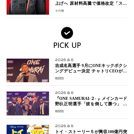
上げへ 原材料高騰で価格改定「スイ
ッチオンライン」も引き上げ
その他
PICK UP
2026.8.6
吉成名高選手 9月にONEキックボクシ
ングデビュー決定 チャトリCEOがサ
プライズ発表 2カ月連続参戦へ
格闘技
2026.8.6
『ONE SAMURAI-２- 』メインカード
野杁正明選手「彼を倒して勝つ」 リ
ウ・メンヤンとの因縁に決着へ 再起
格闘技
を懸けたONEフェザー級トーナメント
初戦
2026.8.6
トイ・ストーリー５が興収100億円突