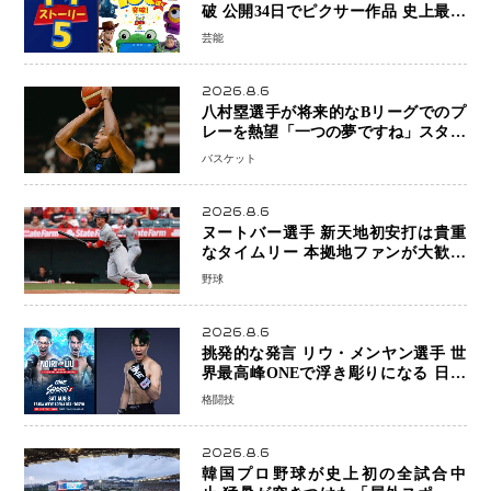
破 公開34日でピクサー作品 史上最速
日本歴代シリーズ最高更新も目前
芸能
2026.8.6
八村塁選手が将来的なBリーグでのプ
レーを熱望「一つの夢ですね」スター
帰還がリーグ価値を押し上げる可能性
バスケット
2026.8.6
ヌートバー選手 新天地初安打は貴重
なタイムリー 本拠地ファンが大歓声
笑顔で歓喜
野球
2026.8.6
挑発的な発言 リウ・メンヤン選手 世
界最高峰ONEで浮き彫りになる 日本
キックボクシングが直面する“技術
格闘技
戦”の現在地
2026.8.6
韓国プロ野球が史上初の全試合中