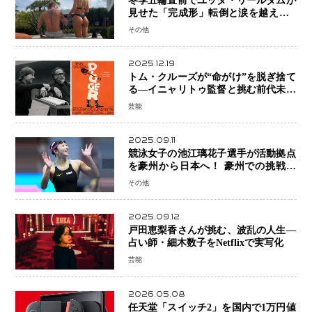
冬季五輪直前でユッタ・リールダムが
見せた「完成形」転倒と涙を越えて─
ミラノで金を狙うオランダ女王の現在
その他
地
2025.12.19
トム・クルーズが“命がけ”を脱ぎ捨て
る―イニャリトゥ監督と挑む前代未聞
の大惨事コメディ「DIGGER ディガ
芸能
ー」始動
2025.09.11
競泳女子の池江璃花子選手が活動拠点
を豪州から日本へ！ 豪州での挑戦を
糧に、28年ロサンゼルス五輪へ再始動
その他
2025.09.12
戸田恵梨香さんが挑む、波乱の人生―
占い師・細木数子をNetflixで実写化
芸能
2026.05.08
任天堂「スイッチ2」を国内で1万円値