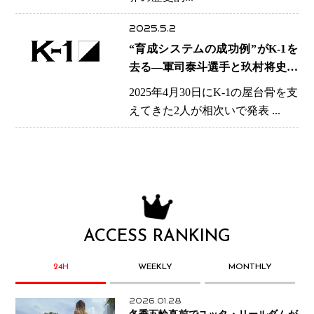
2025.5.2
“育成システムの成功例”がK-1を
去る―軍司泰斗選手と玖村将史選
手の「卒業」が残すもの
2025年4月30日にK-1の屋台骨を支
えてきた2人が相次いで発表 ...
ACCESS RANKING
24H
WEEKLY
MONTHLY
2026.01.28