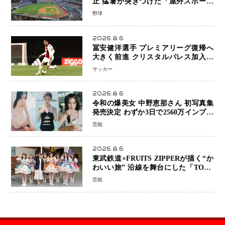
止 猛暑が突きつけた「屋外スポーツ
の限界」 日本発のドーム型施設時代
野球
へ
2026.8.6
冨安健洋選手 プレミアリーグ復帰へ
大きく前進 クリスタルパレス加入目
前 メディカルチェックも通過
サッカー
2026.8.6
令和の爆美女 中野恵那さん 初写真集
発売決定 わずか3日で2560万インプレ
ッションを記録した話題の美貌を凝縮
芸能
2026.8.6
東武鉄道×FRUITS ZIPPERが描く“か
わいい旅” 沿線を舞台にした「TOBU
KAWAII PROJECT」が開幕
芸能