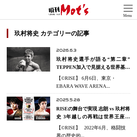
玖村将史 カテゴリーの記事
2026.6.3
玖村将史選手が語る“第二章”
TEPPEN加入で見据える世界基準
と新たな覚悟
【©️RISE】 6月6日、東京・
EBARA WAVE ARENA...
2025.5.28
RISEの舞台で実現 志朗 vs 玖村将
史 3年越しの再戦は世界王座戦
に！
【©️RISE】 2022年6月、格闘技
界の歴史的...