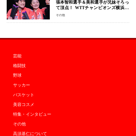
張本智和選手＆美和選手が兄妹そろっ
て頂点！ WTTチャンピオンズ横浜で
史上初の快挙 2人で約1264万円の優
その他
勝賞金
芸能
格闘技
野球
サッカー
バスケット
美容コスメ
特集・インタビュー
その他
高須基仁について