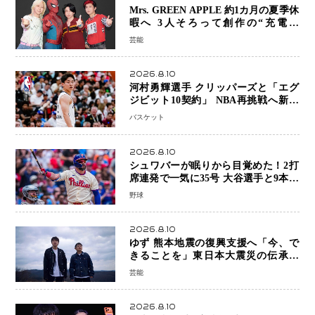
Mrs. GREEN APPLE 約1カ月の夏季休
暇へ 3人そろって創作の“充電期
間”「自分らしいインプットを」
芸能
2026.8.10
河村勇輝選手 クリッパーズと「エグ
ジビット10契約」 NBA再挑戦へ新た
な一歩、八村塁選手との共闘にも期待
バスケット
2026.8.10
シュワバーが眠りから目覚めた！2打
席連発で一気に35号 大谷選手と9本差
に 本塁打王争いで単独トップ浮上
野球
2026.8.10
ゆず 熊本地震の復興支援へ「今、で
きることを」東日本大震災の伝承歌
「幾重」ライブ音源を配信、収益を全
芸能
額寄付
2026.8.10