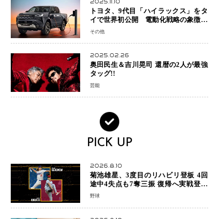
2025.11.10
トヨタ、9代目「ハイラックス」をタ
イで世界初公開 電動化戦略の象徴と
なるBEVモデルを初設定
その他
2025.02.26
奥田民生＆吉川晃司 還暦の2人が最強
タッグ!!
芸能
PICK UP
2026.8.10
菊池雄星、3度目のリハビリ登板 4回
途中4失点も7奪三振 復帰へ実戦登板
を重ねる
野球