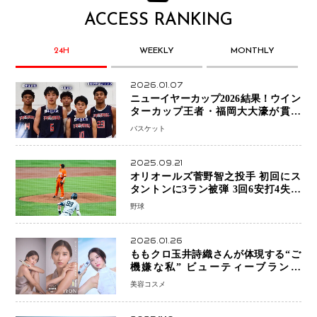
ACCESS RANKING
24H
WEEKLY
MONTHLY
2026.01.07
ニューイヤーカップ2026結果！ウイン
ターカップ王者・福岡大大濠が貫禄
V！ 東山は“背番号継承”で新たな物語
バスケット
を刻む
2025.09.21
オリオールズ菅野智之投手 初回にス
タントンに3ラン被弾 3回6安打4失点
で降板
野球
2026.01.26
ももクロ玉井詩織さんが体現する“ご
機嫌な私” ビューティーブランド
「iYON」が描く新しいスキンケア体
美容コスメ
験