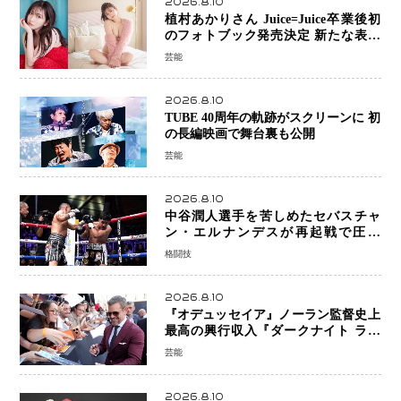
2026.8.10
植村あかりさん Juice=Juice卒業後初
のフォトブック発売決定 新たな表現
者としての“今”を凝縮
芸能
2026.8.10
TUBE 40周年の軌跡がスクリーンに 初
の長編映画で舞台裏も公開
芸能
2026.8.10
中谷潤人選手を苦しめたセバスチャ
ン・エルナンデスが再起戦で圧巻
KO 2回で相手を沈める…次戦は亀田
格闘技
京之介
2026.8.10
『オデュッセイア』ノーラン監督史上
最高の興行収入『ダークナイト ライ
ジング』超え、世界で11億ドル突破
芸能
2026.8.10