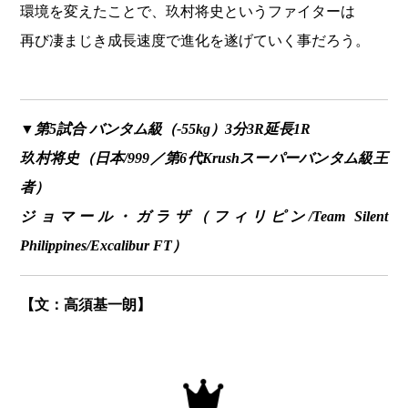
環境を変えたことで、玖村将史というファイターは
再び凄まじき成長速度で進化を遂げていく事だろう。
▼第5試合 バンタム級（-55kg）3分3R延長1R
玖村将史（日本/999／第6代Krushスーパーバンタム級王
者）
ジョマール・ガラザ（フィリピン/Team Silent
Philippines/Excalibur FT）
【文：高須基一朗】