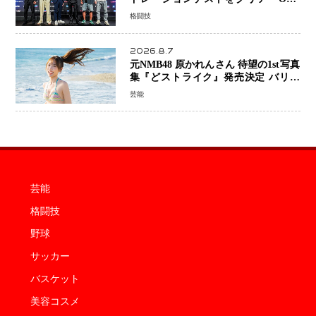
SAMURAI 2」決戦へ万全の準備整う
格闘技
2026.8.7
元NMB48 原かれんさん 待望の1st写真
集『どストライク』発売決定 バリで
魅せる25歳の新境地
芸能
芸能
格闘技
野球
サッカー
バスケット
美容コスメ