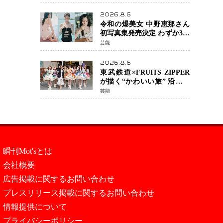
カルチェックも通過
2026.8.6
令和の爆美女 中野恵那さん
初写真集発売決定 わずか3日
で2560万インプレッション
芸能
を記録した話題の美貌を凝
縮
2026.8.6
東武鉄道×FRUITS ZIPPER
が描く“かわいい旅” 沿線を
舞台にした「TOBU KAWAII
芸能
PROJECT」が開幕
瞬刊Mot'sとは
会社概要
広告掲載に関するお問い合わせ
プレスリリース掲載に関するお問い合わせ
情報提供について
プライバシーポリシー