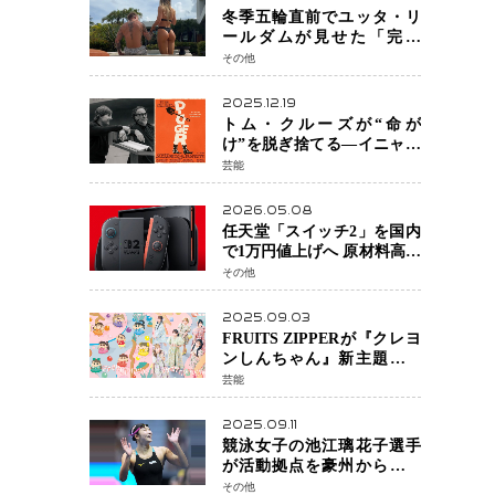
冬季五輪直前でユッタ・リ
ールダムが見せた「完成
形」転倒と涙を越えて─ミラ
その他
ノで金を狙うオランダ女王
の現在地
2025.12.19
トム・クルーズが“命が
け”を脱ぎ捨てる―イニャリ
トゥ監督と挑む前代未聞の
芸能
大惨事コメディ「DIGGER
ディガー」始動
2026.05.08
任天堂「スイッチ2」を国内
で1万円値上げへ 原材料高騰
で価格改定「スイッチオン
その他
ライン」も引き上げ
2025.09.03
FRUITS ZIPPERが『クレヨ
ンしんちゃん』新主題歌を
担当
芸能
2025.09.11
競泳女子の池江璃花子選手
が活動拠点を豪州から日本
へ！ 豪州での挑戦を糧に、
その他