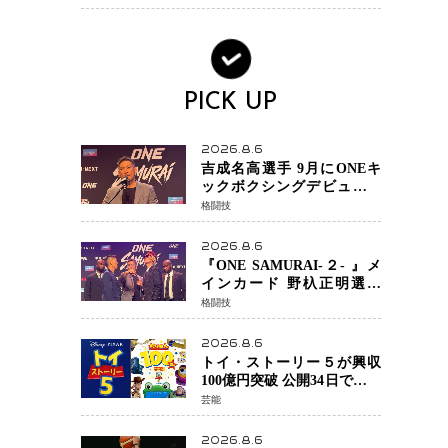
28年ロサンゼルス五輪へ再
始動
PICK UP
2026.8.6
吉成名高選手 9月にONEキ
ックボクシングデビュー決
定 チャトリCEOがサプライ
格闘技
ズ発表 2カ月連続参戦へ
2026.8.6
『ONE SAMURAI-２- 』メ
インカード 野杁正明選手
「彼を倒して勝つ」 リウ・
格闘技
メンヤンとの因縁に決着へ
再起を懸けたONEフェザー
2026.8.6
級トーナメント初戦
トイ・ストーリー５が興収
100億円突破 公開34日でピク
サー作品 史上最速 日本歴代
芸能
シリーズ最高更新も目前
2026.8.6