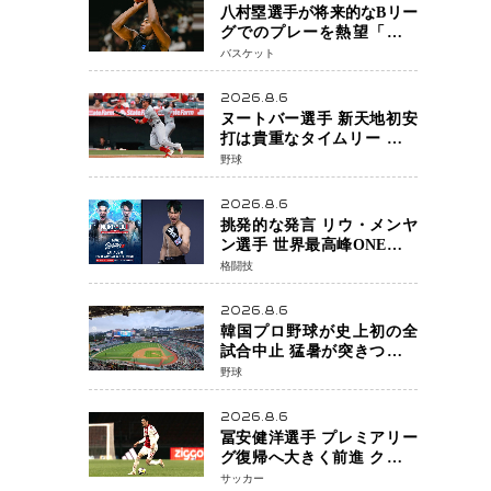
八村塁選手が将来的なBリー
グでのプレーを熱望「一つ
の夢ですね」スター帰還が
バスケット
リーグ価値を押し上げる可
能性
2026.8.6
ヌートバー選手 新天地初安
打は貴重なタイムリー 本拠
地ファンが大歓声 笑顔で歓
野球
喜
2026.8.6
挑発的な発言 リウ・メンヤ
ン選手 世界最高峰ONEで浮
き彫りになる 日本キックボ
格闘技
クシングが直面する“技術
戦”の現在地
2026.8.6
韓国プロ野球が史上初の全
試合中止 猛暑が突きつけた
「屋外スポーツの限界」 日
野球
本発のドーム型施設時代へ
2026.8.6
冨安健洋選手 プレミアリー
グ復帰へ大きく前進 クリス
タルパレス加入目前 メディ
サッカー