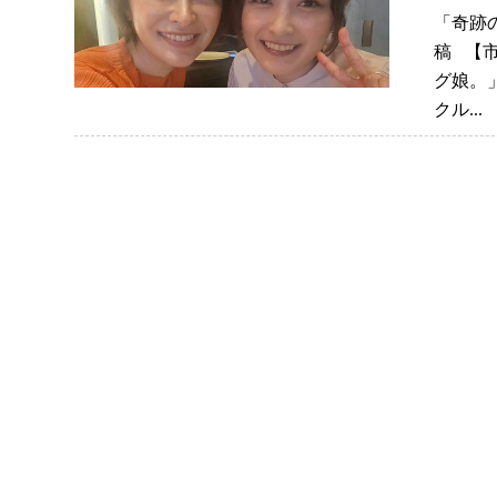
「奇跡
稿 【
グ娘。
クル..