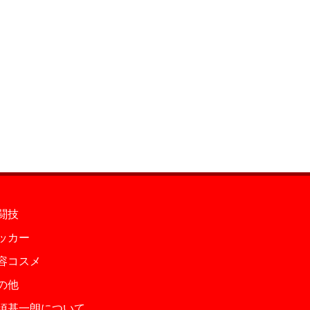
闘技
ッカー
容コスメ
の他
須基一朗について