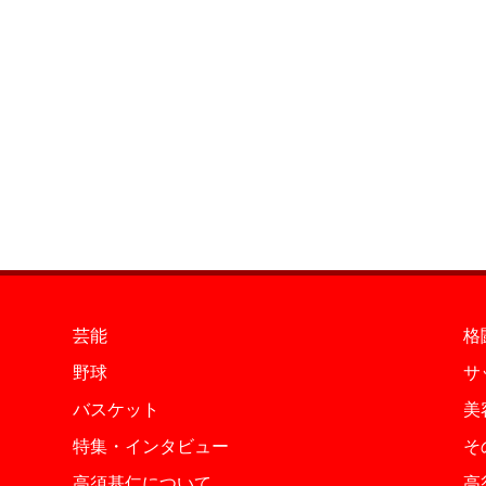
芸能
格
野球
サ
バスケット
美
特集・インタビュー
そ
高須基仁について
高