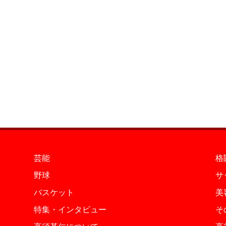
芸能
格
野球
サ
バスケット
美
特集・インタビュー
そ