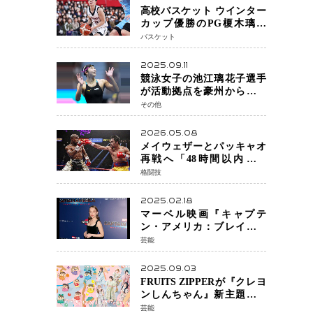
高校バスケット ウインター
カップ優勝のPG榎木璃旺
（えのき・りお）がプロの
バスケット
現場へ―。
2025.09.11
競泳女子の池江璃花子選手
が活動拠点を豪州から日本
へ！ 豪州での挑戦を糧に、
その他
28年ロサンゼルス五輪へ再
始動
2026.05.08
メイウェザーとパッキャオ
再戦へ「48時間以内に決
着」公式戦かエキシビショ
格闘技
ンか混迷続く
2025.02.18
マーベル映画『キャプテ
ン・アメリカ：ブレイブ・
ニュー・ワールド』 新ブラ
芸能
ック・ウィドウ役のシラ・
ハースとは！？
2025.09.03
FRUITS ZIPPERが『クレヨ
ンしんちゃん』新主題歌を
担当
芸能