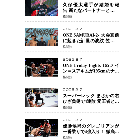
る」異例の挑戦、その背景
久保優太選手が結婚を報
に女子スポーツを巡る議論
告 新たなパートナーと歩む
「集大成の一年」競技生活
格闘技
を支える存在に感謝
2026.8.7
ONE SAMURAI-2- 大会直前
に起きた計量の波紋 笠原弘
希ら注目ファイターは契約
格闘技
体重で決戦へ、山本歩夢と
平山諒選手戦は中止に
2026.8.7
ONE Friday Fights 165メイ
ン＝スアキムが195cmのナビ
ル・アナンからダウン奪
格闘技
取！猛反撃を耐え抜き判定
勝利、8連勝を達成
2026.8.7
スーパーレック まさかの右
ひざ負傷で4連敗 元王者とし
て異例の苦境…「アクシデ
格闘技
ント」でも消えない危険信
号
2026.8.7
優勝候補のグレゴリアンが
一番乗りで4強入り！ 徹底し
たローキックでウスビャン
格闘技