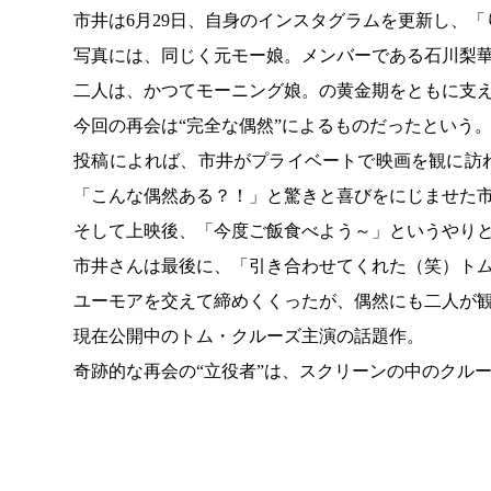
市井は6月29日、自身のインスタグラムを更新し、
写真には、同じく元モー娘。メンバーである石川梨
二人は、かつてモーニング娘。の黄金期をともに支
今回の再会は“完全な偶然”によるものだったという
投稿によれば、市井がプライベートで映画を観に訪
「こんな偶然ある？！」と驚きと喜びをにじませた
そして上映後、「今度ご飯食べよう～」というやり
市井さんは最後に、「引き合わせてくれた（笑）ト
ユーモアを交えて締めくくったが、偶然にも二人が
現在公開中のトム・クルーズ主演の話題作。
奇跡的な再会の“立役者”は、スクリーンの中のクル