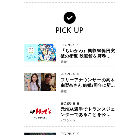
PICK UP
2026.8.8
『ちいかわ』興収50億円突
破の衝撃 映画館を席巻する
「日本発コンテンツ」の強
芸能
さ スパイダーマン、モア
ナら世界級作品と並ぶ存在
2026.8.8
感
フリーアナウンサーの高木
由梨奈さん 結婚2周年に新た
な家族を迎える喜びを報
芸能
告 夫・岸田タツヤさんと
連名「夫婦ともに幸せに感
2026.8.8
じています」
元NBA選手でトランスジェ
ンダーであることを公にし
ているエネス・カンターが
バスケット
WNBAドラフト参戦を表明
「参加資格を満たしてい
2026.8.8