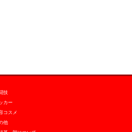
闘技
ッカー
容コスメ
の他