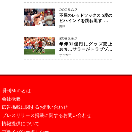
を攻略、判定勝利
2026.8.7
不屈のレッドソックス 5度の
ビハインドを跳ね返す 延長
13回サヨナラ勝ち 吉田正尚
野球
選手も2安打1打点で貢献 4得
点以上は驚異の28連勝
2026.8.7
年俸31億円にグッズ売上
20％…サラーがトラブゾン
スポル加入 世界サッカーは
サッカー
「五大リーグ一強」から新
時代へ
瞬刊Mot'sとは
会社概要
広告掲載に関するお問い合わせ
プレスリリース掲載に関するお問い合わせ
情報提供について
プライバシーポリシー