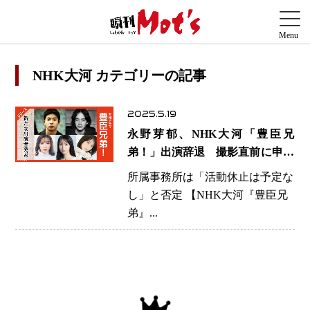
NHK大河 カテゴリーの記事
2025.5.19
永野芽郁、NHK大河「豊臣兄
弟！」出演辞退 撮影直前に申し
入れ 事務所「活動休止は予定な
所属事務所は「活動休止は予定な
し」
し」と否定 【NHK大河『豊臣兄
弟』...