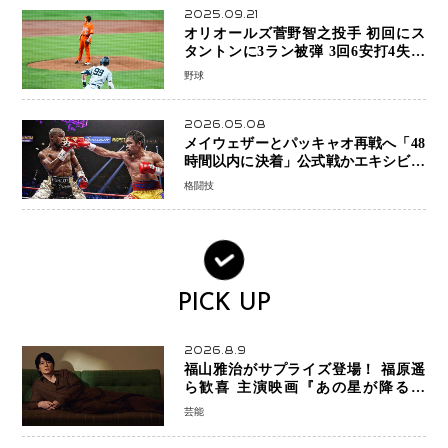
2025.09.21
オリオールズ菅野智之投手 初回にス
タントンに3ラン被弾 3回6安打4失点
で降板
野球
2026.05.08
メイウェザーとパッキャオ再戦へ「48
時間以内に決着」公式戦かエキシビシ
ョンか混迷続く
格闘技
PICK UP
2026.8.9
福山雅治がサプライズ登場！ 福原遥
ら歓喜 主演映画『あの星が降る丘
で、君とまた出会いたい。』舞台あい
芸能
さつで大歓声