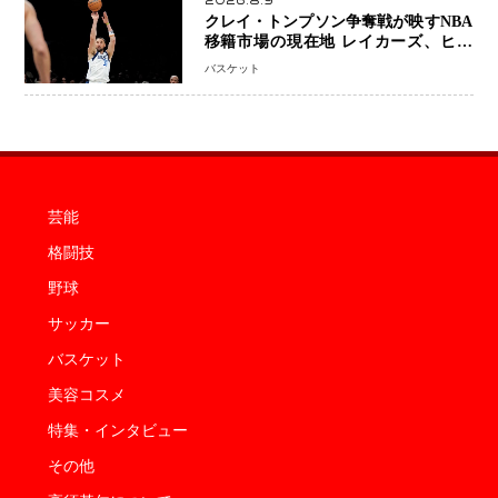
2026.8.9
クレイ・トンプソン争奪戦が映すNBA
移籍市場の現在地 レイカーズ、ヒー
トが注目する36歳の名シューターをマ
バスケット
ーベリックスが簡単に手放せない理由
芸能
格闘技
野球
サッカー
バスケット
美容コスメ
特集・インタビュー
その他