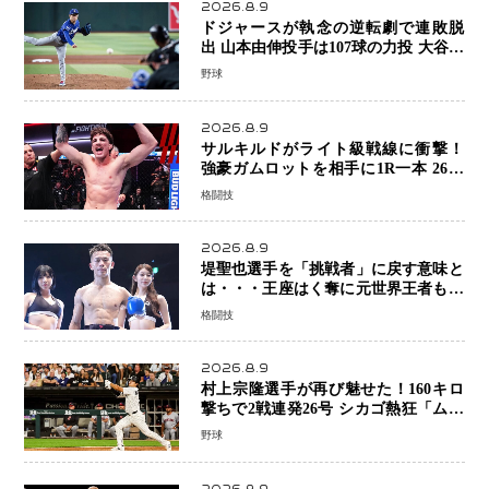
2026.8.9
ドジャースが執念の逆転劇で連敗脱
出 山本由伸投手は107球の力投 大谷翔
平選手が延長10回に勝利を呼び込む一
野球
打！
2026.8.9
サルキルドがライト級戦線に衝撃！
強豪ガムロットを相手に1R一本 26歳
の豪州の新星が「トップ戦線」へ名乗
格闘技
り
2026.8.9
堤聖也選手を「挑戦者」に戻す意味と
は・・・王座はく奪に元世界王者も疑
問符 見たいのは井上拓真選手、那須
格闘技
川天心選手との交錯
2026.8.9
村上宗隆選手が再び魅せた！160キロ
撃ちで2戦連発26号 シカゴ熱狂「ムネ
はスターだ」米ファンの人気も急上昇
野球