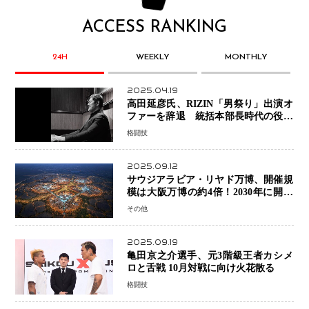
ACCESS RANKING
24H
WEEKLY
MONTHLY
2025.04.19
高田延彦氏、RIZIN「男祭り」出演オ
ファーを辞退 統括本部長時代の役目
「すでに終えています」と明言
格闘技
2025.09.12
サウジアラビア・リヤド万博、開催規
模は大阪万博の約4倍！2030年に開幕
予定
その他
2025.09.19
亀田京之介選手、元3階級王者カシメ
ロと舌戦 10月対戦に向け火花散る
格闘技