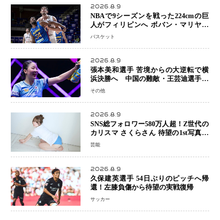
2026.8.9
NBAで9シーズンを戦った224cmの巨
人がフィリピンへ ボバン・マリヤノ
ビッチ ジョーンズカップで新たな挑
バスケット
戦
2026.8.9
張本美和選手 苦境からの大逆転で横
浜決勝へ 中国の難敵・王芸迪選手を
撃破「ここからまた行くぞ」兄・智和
その他
選手との兄妹Vにも期待
2026.8.9
SNS総フォロワー580万人超！Z世代の
カリスマ さくらさん 待望の1st写真集
が11月5日発売決定 沖縄で“今しか残
芸能
せない姿”を撮影
2026.8.9
久保建英選手 54日ぶりのピッチへ帰
還！左膝負傷から待望の実戦復帰
サッカー