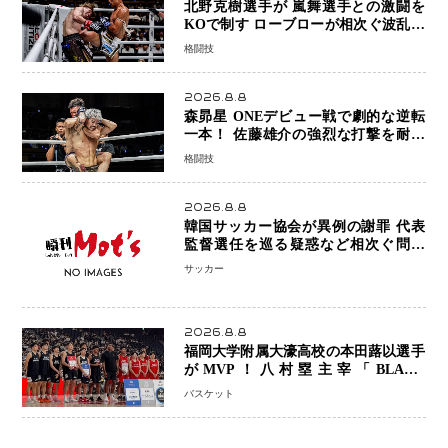
北野克樹選手が 嵐舞選手との激闘を
KOで制す ローブローが相次ぐ波乱の
展開…涙の勝利「生まれてくる娘のた
格闘技
めに750万円を使いたい」
2026.8.8
森昴星 ONEデビュー戦で劇的な逆転
一本！ 佐藤雄介の強烈な打撃を耐え
抜き、リアネイキッドチョークで勝利
格闘技
2026.8.8
韓国サッカー協会が異例の謝罪 代表
監督選任を巡る疑惑など相次ぐ問題
「組織の刷新」誓う
サッカー
2026.8.8
福岡大学附属大濠高校の本田蕗以選手
がMVP！八村塁主宰「BLACK
SAMURAI SUMMIT 2026」で存在
バスケット
感 NBAへの夢へ大きな一歩「自信に
なった」