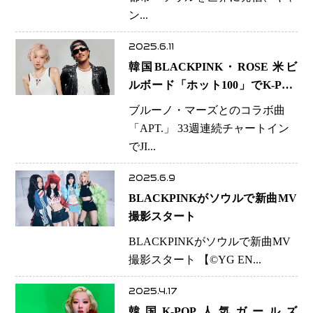
ン...
2025.6.11
韓国BLACKPINK・ROSE 米ビ
ルボード「ホット100」でK-POP
史に名を刻む快挙
ブルーノ・マーズとのコラボ曲
「APT.」 33週連続チャートイン
でJI...
2025.6.9
BLACKPINKがソウルで新曲MV
撮影スタート
BLACKPINKがソウルで新曲MV
撮影スタート 【©️YG EN...
2025.4.17
韓国K-POP人気ガールズ