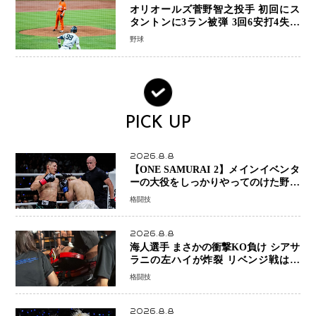
オリオールズ菅野智之投手 初回にス
タントンに3ラン被弾 3回6安打4失点
で降板
野球
PICK UP
2026.8.8
【ONE SAMURAI 2】メインイベンタ
ーの大役をしっかりやってのけた野杁
正明が衝撃のリベンジ！ リウ・メン
格闘技
ヤンを1R・2分59秒KO、左カウンタ
ーで完全決着
2026.8.8
海人選手 まさかの衝撃KO負け シアサ
ラニの左ハイが炸裂 リベンジ戦は一
瞬で決着
格闘技
2026.8.8