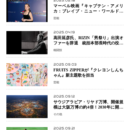
2025.02.18
マーベル映画『キャプテン・アメリ
カ：ブレイブ・ニュー・ワールド』
新ブラック・ウィドウ役のシラ・ハー
芸能
スとは！？
2025.04.19
高田延彦氏、RIZIN「男祭り」出演オ
ファーを辞退 統括本部長時代の役目
「すでに終えています」と明言
格闘技
2025.09.03
FRUITS ZIPPERが『クレヨンしんち
ゃん』新主題歌を担当
芸能
2025.09.12
サウジアラビア・リヤド万博、開催規
模は大阪万博の約4倍！2030年に開幕
予定
その他
2025.09.21