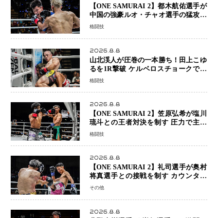
【ONE SAMURAI 2】都木航佑選手が
中国の強豪ルオ・チャオ選手の猛攻を
受けながらも的確な攻撃で応戦 最後
格闘技
まで打ち合うも判定でチャオに軍配
2026.8.8
山北渓人が圧巻の一本勝ち！田上こゆ
るを1R撃破 ケルベロスチョークで存
在感を示す
格闘技
2026.8.8
【ONE SAMURAI 2】笠原弘希が塩川
琉斗との王者対決を制す 圧力で主導
権を握り判定勝利
格闘技
2026.8.8
【ONE SAMURAI 2】礼司選手が奥村
将真選手との接戦を制す カウンター
と正確な打撃で判定勝利
その他
2026.8.8