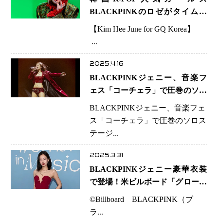
BLACKPINKのロゼがタイム誌
「世界で最も影響力のある100
【Kim Hee June for GQ Korea】
人」に選出
...
2025.4.16
BLACKPINKジェニー、音楽フ
ェス「コーチェラ」で圧巻のソロ
ステージ画像１９点を披露
BLACKPINKジェニー、音楽フェ
ス「コーチェラ」で圧巻のソロス
テージ...
2025.3.31
BLACKPINKジェニー豪華衣装
で登場！米ビルボード「グローバ
ルフォース賞」を受賞
©︎Billboard BLACKPINK（ブ
ラ...