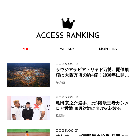
ACCESS RANKING
24H
WEEKLY
MONTHLY
2025.09.12
サウジアラビア・リヤド万博、開催規
模は大阪万博の約4倍！2030年に開幕
予定
その他
2025.09.19
亀田京之介選手、元3階級王者カシメ
ロと舌戦 10月対戦に向け火花散る
格闘技
2025.09.21