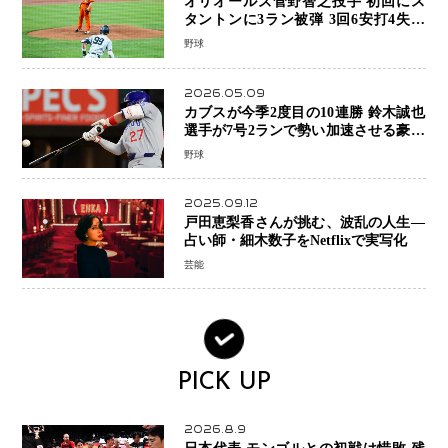
オリオールズ菅野智之投手 初回にス
タントンに3ラン被弾 3回6安打4失点
で降板
野球
2026.05.09
カブスが今季2度目の10連勝 鈴木誠也
選手が7号2ランで勢い加速させる豪快
アーチ
野球
2025.09.12
戸田恵梨香さんが挑む、波乱の人生―
占い師・細木数子をNetflixで実写化
芸能
PICK UP
2026.8.9