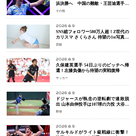
浜決勝へ 中国の難敵・王芸迪選手を
撃破「ここからまた行くぞ」兄・智和
その他
選手との兄妹Vにも期待
2026.8.9
SNS総フォロワー580万人超！Z世代の
カリスマ さくらさん 待望の1st写真集
が11月5日発売決定 沖縄で“今しか残
芸能
せない姿”を撮影
2026.8.9
久保建英選手 54日ぶりのピッチへ帰
還！左膝負傷から待望の実戦復帰
サッカー
2026.8.9
ドジャースが執念の逆転劇で連敗脱
出 山本由伸投手は107球の力投 大谷翔
平選手が延長10回に勝利を呼び込む一
野球
打！
2026.8.9
サルキルドがライト級戦線に衝撃！