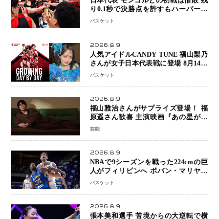
日本代表 モンゴルとの初戦は惜敗 残
り0.1秒で決勝点を許すもハーパージ
ュニア15得点 カーク18得点と存在感
バスケット
2026.8.9
人気アイドルCANDY TUNE 福山梨乃
さんが女子日本代表戦に登場 8月14日
「三井不動産カップ」でスペシャルゲ
バスケット
スト 大のバスケ好きとして魅力を発
信
2026.8.9
福山雅治さんがサプライズ登場！ 福
原遥さん歓喜 主演映画『あの星が降
る丘で、君とまた出会いたい。』舞台
芸能
あいさつ
2026.8.9
NBAで9シーズンを戦った224cmの巨
人がフィリピンへ ボバン・マリヤノ
ビッチ ジョーンズカップで新たな挑
バスケット
戦
2026.8.9
張本美和選手 苦境からの大逆転で横