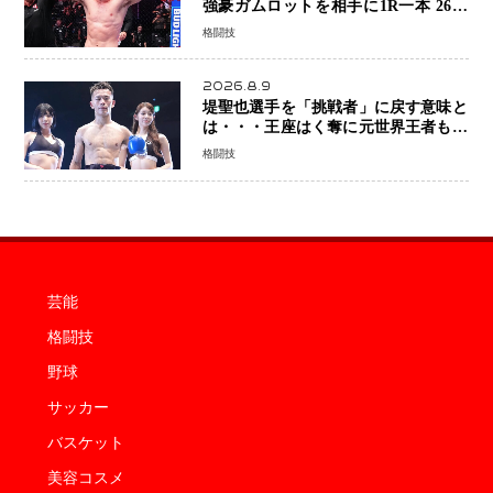
強豪ガムロットを相手に1R一本 26歳
の豪州の新星が「トップ戦線」へ名乗
格闘技
り
2026.8.9
堤聖也選手を「挑戦者」に戻す意味と
は・・・王座はく奪に元世界王者も疑
問符 見たいのは井上拓真選手、那須
格闘技
川天心選手との交錯
芸能
格闘技
野球
サッカー
バスケット
美容コスメ