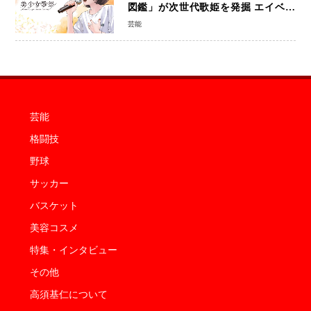
図鑑」が次世代歌姫を発掘 エイベッ
クスと「美少女歌祭2026」開催決定
芸能
福岡審査を初導入で全国規模へ
芸能
格闘技
野球
サッカー
バスケット
美容コスメ
特集・インタビュー
その他
高須基仁について