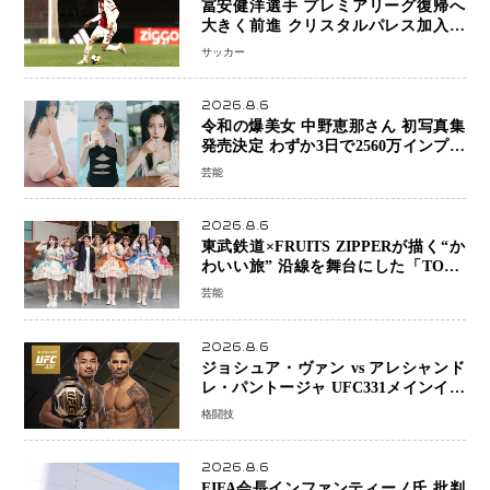
冨安健洋選手 プレミアリーグ復帰へ
大きく前進 クリスタルパレス加入目
前 メディカルチェックも通過
サッカー
2026.8.6
令和の爆美女 中野恵那さん 初写真集
発売決定 わずか3日で2560万インプレ
ッションを記録した話題の美貌を凝縮
芸能
2026.8.6
東武鉄道×FRUITS ZIPPERが描く“か
わいい旅” 沿線を舞台にした「TOBU
KAWAII PROJECT」が開幕
芸能
2026.8.6
ジョシュア・ヴァン vs アレシャンド
レ・パントージャ UFC331メインイベ
ントで再戦決定 「完全決着」に世界
格闘技
中のファンが熱狂 マネル・ケイプの
王座挑戦は再び遠のく
2026.8.6
FIFA会長インファンティーノ氏 批判