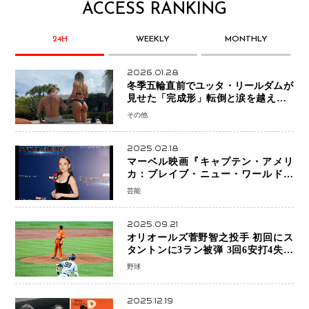
ACCESS RANKING
24H
WEEKLY
MONTHLY
2026.01.28
冬季五輪直前でユッタ・リールダムが
見せた「完成形」転倒と涙を越えて─
ミラノで金を狙うオランダ女王の現在
その他
地
2025.02.18
マーベル映画『キャプテン・アメリ
カ：ブレイブ・ニュー・ワールド』
新ブラック・ウィドウ役のシラ・ハー
芸能
スとは！？
2025.09.21
オリオールズ菅野智之投手 初回にス
タントンに3ラン被弾 3回6安打4失点
で降板
野球
2025.12.19