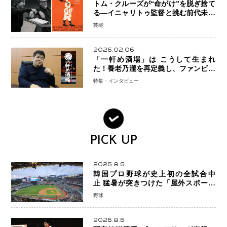
トム・クルーズが“命がけ”を脱ぎ捨て
る―イニャリトゥ監督と挑む前代未聞
の大惨事コメディ「DIGGER ディガ
芸能
ー」始動
2026.02.06
「一軒め酒場」は こうして生まれ
た！養老乃瀧を再定義し、ファンビジ
ネスへ─養老乃瀧100％子会社・
特集・インタビュー
FanPlaceCreate代表・谷酒氏が語
る“地道な再発明”の経営哲学
PICK UP
2026.8.6
韓国プロ野球が史上初の全試合中
止 猛暑が突きつけた「屋外スポーツ
の限界」 日本発のドーム型施設時代
野球
へ
2026.8.6