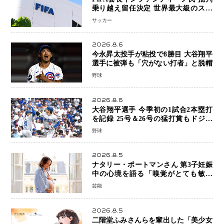
乗り越え留任決定 世界最大級のスポ
ーツ組織を支える「権威」は揺るがず
サッカー
・・・謝罪と改革姿勢
2026.8.6
今永昇太投手が粘投で8勝目 大谷翔平
選手に被弾も「穴がない打者」と脱帽
野球
2026.8.6
大谷翔平選手 今季初の1試合2本塁打
を記録 25号＆26号の猛打賞もドジャ
ースは今季ワーストの6連敗
野球
2026.8.5
ナタリー・ポートマンさん 第3子妊娠
中の心境を語る「嗅覚がとても敏感
に」マタニティフォトも公開
芸能
2026.8.5
二階堂ふみさんらを輩出した「美少女