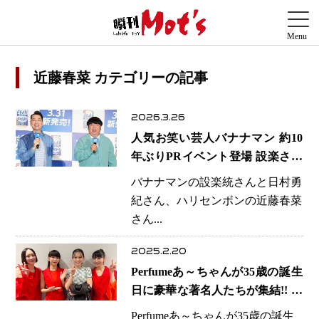
近藤春菜 カテゴリーの記事
2026.3.26
人気お笑い芸人バナナマン 約10
年ぶりPRイベント登場 設楽さん
「緊張しています」日村さんは笑
バナナマンの設楽統さんと日村勇
顔で「人がいっぱいで嬉しい」
紀さん、ハリセンボンの近藤春菜
さん...
2025.2.20
Perfumeあ～ちゃんが35歳の誕生
日に豪華な著名人たちが集結!! 本
田翼や西野カナが祝福のメッセー
Perfumeあ～ちゃんが35歳の誕生