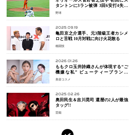
オリオールズ菅野智之投手 初回にス
タントンに3ラン被弾 3回6安打4失点
で降板
野球
2025.09.19
亀田京之介選手、元3階級王者カシメ
ロと舌戦 10月対戦に向け火花散る
格闘技
2026.01.26
ももクロ玉井詩織さんが体現する“ご
機嫌な私” ビューティーブランド
「iYON」が描く新しいスキンケア体
美容コスメ
験
2025.02.26
奥田民生＆吉川晃司 還暦の2人が最強
タッグ!!
芸能