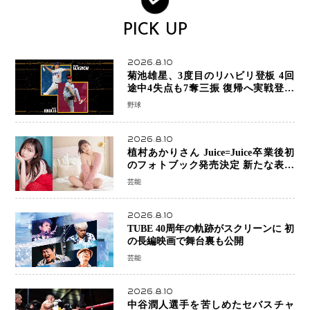
PICK UP
2026.8.10
菊池雄星、3度目のリハビリ登板 4回
途中4失点も7奪三振 復帰へ実戦登板
を重ねる
野球
2026.8.10
植村あかりさん Juice=Juice卒業後初
のフォトブック発売決定 新たな表現
者としての“今”を凝縮
芸能
2026.8.10
TUBE 40周年の軌跡がスクリーンに 初
の長編映画で舞台裏も公開
芸能
2026.8.10
中谷潤人選手を苦しめたセバスチャ