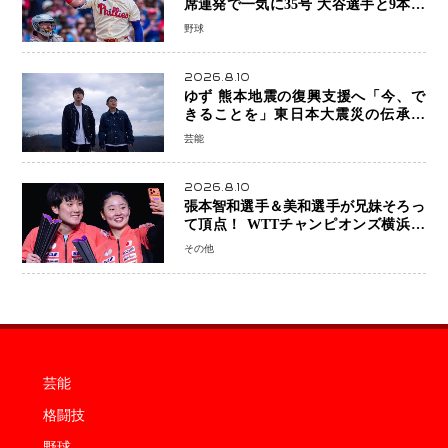
席連発で一気に35号 大谷選手と9本差
に 本塁打王争いで単独トップ浮上
野球
2026.8.10
ゆず 熊本地震の復興支援へ「今、で
きることを」東日本大震災の伝承歌
「幾重」ライブ音源を配信、収益を全
芸能
額寄付
2026.8.10
張本智和選手＆美和選手が兄妹そろっ
て頂点！ WTTチャンピオンズ横浜で
史上初の快挙 2人で約1264万円の優
その他
勝賞金
芸能
格闘技
野球