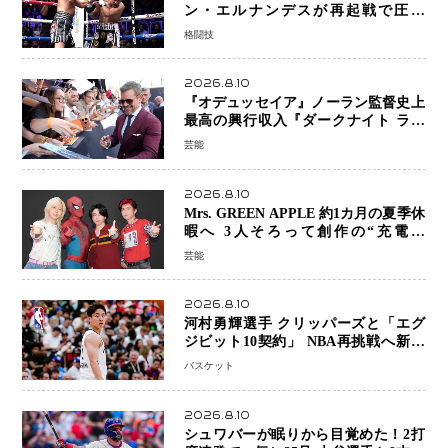
ン・エルナンデスが再起戦で圧巻
KO 2回で相手を沈める…次戦は亀田
格闘技
京之介
2026.8.10
『オデュッセイア』ノーラン監督史上
最高の興行収入『ダークナイト ライ
ジング』超え、世界で11億ドル突破
芸能
2026.8.10
Mrs. GREEN APPLE 約1カ月の夏季休
暇へ 3人そろって創作の“充電期
間”「自分らしいインプットを」
芸能
2026.8.10
河村勇輝選手 クリッパーズと「エグ
ジビット10契約」 NBA再挑戦へ新た
な一歩、八村塁選手との共闘にも期待
バスケット
2026.8.10
シュワバーが眠りから目覚めた！2打