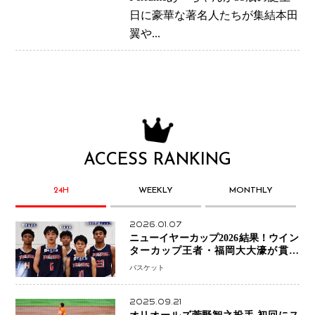
ジ
日に豪華な著名人たちが集結本田
翼や...
ACCESS RANKING
24H
WEEKLY
MONTHLY
2026.01.07
ニューイヤーカップ2026結果！ウイン
ターカップ王者・福岡大大濠が貫禄
V！ 東山は“背番号継承”で新たな物語
バスケット
を刻む
2025.09.21