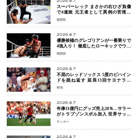
2026.8.7
スーパーレック まさかの右ひざ負傷
で4連敗 元王者として異例の苦境…
「アクシデント」でも消えない危険信
格闘技
号
2026.8.7
優勝候補のグレゴリアンが一番乗りで
4強入り！ 徹底したローキックでウス
ビャンを攻略、判定勝利
格闘技
2026.8.7
不屈のレッドソックス 5度のビハイン
ドを跳ね返す 延長13回サヨナラ勝
ち 吉田正尚選手も2安打1打点で貢献 4
野球
得点以上は驚異の28連勝
2026.8.7
年俸31億円にグッズ売上20％…サラー
がトラブゾンスポル加入 世界サッカ
ーは「五大リーグ一強」から新時代へ
サッカー
2026.8.7