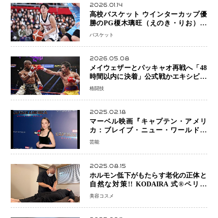
2026.01.14
高校バスケット ウインターカップ優
勝のPG榎木璃旺（えのき・りお）が
プロの現場へ―。
バスケット
2026.05.08
メイウェザーとパッキャオ再戦へ「48
時間以内に決着」公式戦かエキシビシ
ョンか混迷続く
格闘技
2025.02.18
マーベル映画『キャプテン・アメリ
カ：ブレイブ・ニュー・ワールド』
新ブラック・ウィドウ役のシラ・ハー
芸能
スとは！？
2025.08.15
ホルモン低下がもたらす老化の正体と
自然な対策!! KODAIRA 式®ペリネ
（骨盤底筋）ケア
美容コスメ