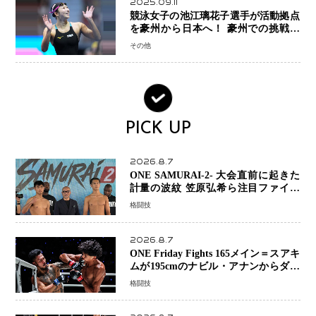
2025.09.11
競泳女子の池江璃花子選手が活動拠点
を豪州から日本へ！ 豪州での挑戦を
糧に、28年ロサンゼルス五輪へ再始動
その他
PICK UP
2026.8.7
ONE SAMURAI-2- 大会直前に起きた
計量の波紋 笠原弘希ら注目ファイタ
ーは契約体重で決戦へ、山本歩夢と平
格闘技
山諒選手戦は中止に
2026.8.7
ONE Friday Fights 165メイン＝スアキ
ムが195cmのナビル・アナンからダウ
ン奪取！猛反撃を耐え抜き判定勝利、
格闘技
8連勝を達成