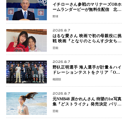
イチローさん参戦のマリナーズOBホ
ームランダービーが無料生配信 北米
ならではの“魅せる興行”に世界が注目
野球
2026.8.7
はるな愛さん 映画で初の母親役に挑
戦 映画『となりのとらんす少女ちゃ
ん』11月7日公開 未来の自分との対話
芸能
を描く注目作
2026.8.7
野杁正明選手 海人選手が計量＆ハイ
ドレーションテストをクリア「ONE
SAMURAI 2」決戦へ万全の準備整う
格闘技
2026.8.7
元NMB48 原かれんさん 待望の1st写真
集『どストライク』発売決定 バリで
魅せる25歳の新境地
芸能