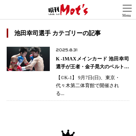
池田幸司選手 カテゴリーの記事
2025.8.31
K -1MAXメインカード 池田幸司
選手が王者・金子晃大のベルト奪
取に自信をのぞかせる「秘策を10
【©️K-1】 9月7日(日)、東京・
個用意」＝9月7日K-1代々木第二
代々木第二体育館で開催され
る...