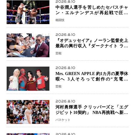
2026.8.10
中谷潤人選手を苦しめたセバスチャ
ン・エルナンデスが再起戦で圧巻
KO 2回で相手を沈める…次戦は亀田
格闘技
京之介
2026.8.10
『オデュッセイア』ノーラン監督史上
最高の興行収入『ダークナイト ライ
ジング』超え、世界で11億ドル突破
芸能
2026.8.10
Mrs. GREEN APPLE 約1カ月の夏季休
暇へ 3人そろって創作の“充電期
間”「自分らしいインプットを」
芸能
2026.8.10
河村勇輝選手 クリッパーズと「エグ
ジビット10契約」 NBA再挑戦へ新た
な一歩、八村塁選手との共闘にも期待
バスケット
2026.8.10