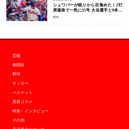
シュワバーが眠りから目覚めた！2打
席連発で一気に35号 大谷選手と9本差
に 本塁打王争いで単独トップ浮上
野球
芸能
格闘技
野球
サッカー
バスケット
美容コスメ
特集・インタビュー
その他