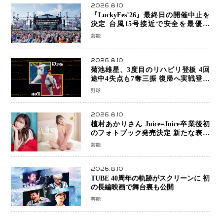
2026.8.10
『LuckyFes’26』最終日の開催中止を
決定 台風15号接近で安全を最優先
「苦渋の判断」
芸能
2026.8.10
菊池雄星、3度目のリハビリ登板 4回
途中4失点も7奪三振 復帰へ実戦登板
を重ねる
野球
2026.8.10
植村あかりさん Juice=Juice卒業後初
のフォトブック発売決定 新たな表現
者としての“今”を凝縮
芸能
2026.8.10
TUBE 40周年の軌跡がスクリーンに 初
の長編映画で舞台裏も公開
芸能