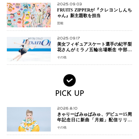
2025.09.03
FRUITS ZIPPERが『クレヨンしんち
ゃん』新主題歌を担当
芸能
2025.09.17
美女フィギュアスケート選手の紀平梨
花さんがミラノ五輪出場断念 中部選
手権欠場を発表「安全最優先の判断」
その他
PICK UP
2026.8.10
きゃりーぱみゅぱみゅ、デビュー15周
年記念日に新曲「月姫」配信リリー
ス 自身初の主催フェス「PAMYU
その他
FES」も開催