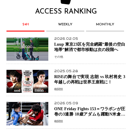
ACCESS RANKING
24H
WEEKLY
MONTHLY
2026.02.05
Luup 東京23区を完全網羅“最後の空白
地帯”解消で都市移動は次の段階へ
その他
2025.05.28
RISEの舞台で実現 志朗 vs 玖村将史 3
年越しの再戦は世界王座戦に！
格闘技
2026.05.09
ONE Friday Fights 153＝ワラポンが圧
巻の3連勝 18歳アダムも躍動N米倉大
貴選手は悲願のONE初勝利
格闘技