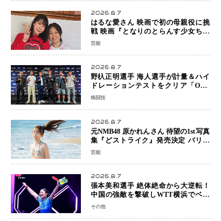
2026.8.7
はるな愛さん 映画で初の母親役に挑
戦 映画『となりのとらんす少女ちゃ
ん』11月7日公開 未来の自分との対話
芸能
を描く注目作
2026.8.7
野杁正明選手 海人選手が計量＆ハイ
ドレーションテストをクリア「ONE
SAMURAI 2」決戦へ万全の準備整う
格闘技
2026.8.7
元NMB48 原かれんさん 待望の1st写真
集『どストライク』発売決定 バリで
魅せる25歳の新境地
芸能
2026.8.7
張本美和選手 絶体絶命から大逆転！
中国の強敵を撃破しWTT横浜でベス
ト8進出
その他