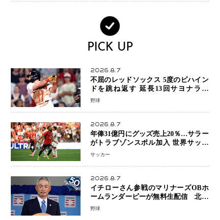
PICK UP
2026.8.7
不屈のレッドソックス 5度のビハイン
ドを跳ね返す 延長13回サヨナラ勝
ち 吉田正尚選手も2安打1打点で貢献 4
野球
得点以上は驚異の28連勝
2026.8.7
年俸31億円にグッズ売上20％…サラー
がトラブゾンスポル加入 世界サッカ
ーは「五大リーグ一強」から新時代へ
サッカー
2026.8.7
イチローさん参戦のマリナーズOBホ
ームランダービーが無料生配信 北米
ならではの“魅せる興行”に世界が注目
野球