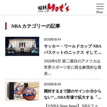
NBA カテゴリーの記事
2026.6.14
サッカー・ワールドカップ NBA
バスケットのニックス そしてホ
ワイトハウス総合格闘技
2026年6月 第二週目のアメリカは
UFC―2026年6月のアメリカが証
世界スポーツ史に残る象徴的な週
明する「スポーツ帝国」の圧倒的
末...
な強さ
2026.6.10
開封するまで誰のサインか分から
ない”…NBA市場で拡大する「ブ
ラインド型メモラビリア」の熱
【©️NBA Store Japan】 NBAファ