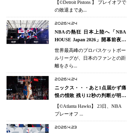
【©️Detroit Pistons 】 プレイオフで
の敗退まであ...
2026.4.24
NBAの熱狂 日本上陸へ「NBA
HOUSE Japan 2026」開幕前夜に
関係者向けパーティー開催
世界最高峰のプロバスケットボー
ルリーグが、日本のファンとの距
離をさら...
2026.4.24
ニックス・・・あと1点届かず痛
恨の惜敗 残り12秒の判断が明暗
分ける…戦術面のミス響きシリー
【©️Atlanta Hawks】 23日、NBA
ズ1勝2敗に
プレーオフ ...
2026.4.23