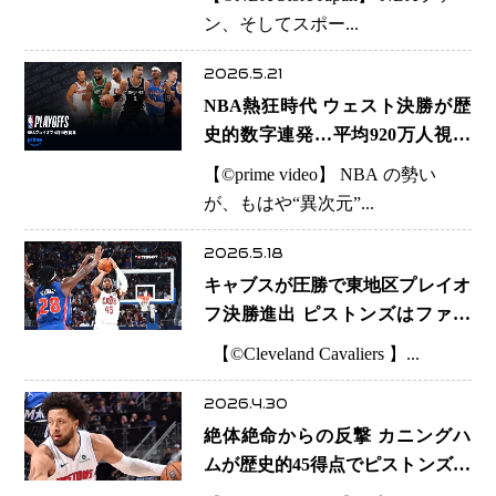
狂 人気スター選手＆レジェンド
ン、そしてスポー...
選手の封入も話題に
2026.5.21
NBA熱狂時代 ウェスト決勝が歴
史的数字連発…平均920万人視聴
に13億回再生が示す世界的人気の
【©️prime video】 NBA の勢い
爆発
が、もはや“異次元”...
2026.5.18
キャブスが圧勝で東地区プレイオ
フ決勝進出 ピストンズはファー
ルトラブルに泣く…ミッチェル26
【©️Cleveland Cavaliers 】...
得点の大暴れ
2026.4.30
絶体絶命からの反撃 カニングハ
ムが歴史的45得点でピストンズが
望みつなぐ