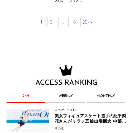
1
2
…
8
次へ
ACCESS RANKING
24H
WEEKLY
MONTHLY
2025.09.17
美女フィギュアスケート選手の紀平梨
花さんがミラノ五輪出場断念 中部選
手権欠場を発表「安全最優先の判断」
その他