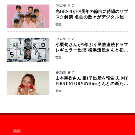
2026.8.7
光GENJIが39周年の節目に待望のサブ
スク解禁 名曲の数々がデジタル配信
へ 40周年へ向け1年間で全作品を順次
芸能
公開
2026.8.7
小栗旬さんが5年ぶり民放連続ドラマ
レギュラー出演 横浜流星さんと初共
演『LOST10』で異色バディ結成
芸能
2026.8.7
山本舞香さん 第1子出産を報告 夫 MY
FIRST STORYのHiroさんとの新たな
家族生活「母子ともに健康」
芸能
芸能