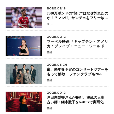
2026.02.19
7300万ポンドの“賭け”はなぜ外れたの
か！？マンU、サンチョをフリー放出
へ・・・補強戦略の転換点に
サッカー
2025.02.18
マーベル映画『キャプテン・アメリ
カ：ブレイブ・ニュー・ワールド』
新ブラック・ウィドウ役のシラ・ハー
芸能
スとは！？
2025.05.06
嵐、来年春予定のコンサートツアーを
もって解散 ファンクラブも2026年5
月末で活動終了
芸能
2025.09.12
戸田恵梨香さんが挑む、波乱の人生―
占い師・細木数子をNetflixで実写化
芸能