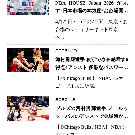
NBA HOUSE Japan 2026 が示
す“日本市場の本気度”お台場開催
が意味するNBAの戦略転換
4月25日・26日の2日間、東京・お
台場のシティサーキット東京
ベ...
2026.4.10
河村勇輝選手 攻守で存在感示す6
得点4アシスト 多彩なパスワーク
で連勝に貢献
【©️Chicago Bulls 】 NBAのシカ
ゴ・ブルズに所属...
2026.4.2
ブルズの河村勇輝選手 ノールッ
ク・パスのアシストで会場沸かす
途中出場で3アシストもブルズは
【©️Chicago Bulls / NBA】 NBAシ
完敗の5連敗
カゴ・ブル...