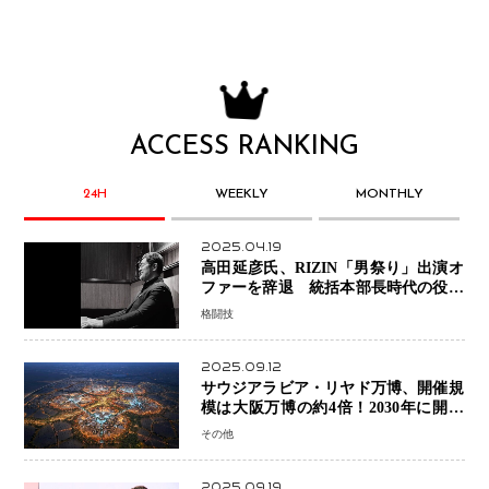
ACCESS RANKING
24H
WEEKLY
MONTHLY
2025.04.19
高田延彦氏、RIZIN「男祭り」出演オ
ファーを辞退 統括本部長時代の役目
「すでに終えています」と明言
格闘技
2025.09.12
サウジアラビア・リヤド万博、開催規
模は大阪万博の約4倍！2030年に開幕
予定
その他
2025.09.19