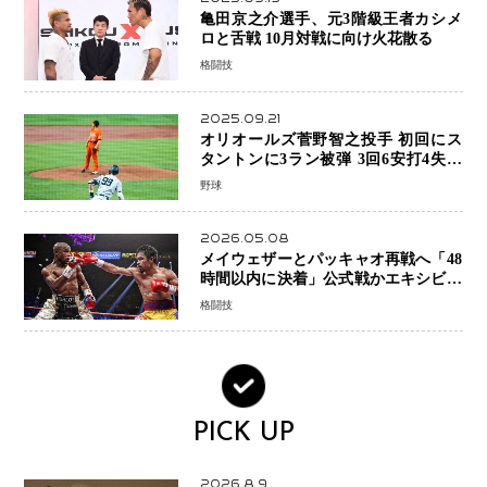
亀田京之介選手、元3階級王者カシメ
ロと舌戦 10月対戦に向け火花散る
格闘技
2025.09.21
オリオールズ菅野智之投手 初回にス
タントンに3ラン被弾 3回6安打4失点
で降板
野球
2026.05.08
メイウェザーとパッキャオ再戦へ「48
時間以内に決着」公式戦かエキシビシ
ョンか混迷続く
格闘技
PICK UP
2026.8.9