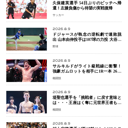
久保建英選手 54日ぶりのピッチへ帰
還！左膝負傷から待望の実戦復帰
サッカー
2026.8.9
ドジャースが執念の逆転劇で連敗脱
出 山本由伸投手は107球の力投 大谷翔
平選手が延長10回に勝利を呼び込む一
野球
打！
2026.8.9
サルキルドがライト級戦線に衝撃！
強豪ガムロットを相手に1R一本 26歳
の豪州の新星が「トップ戦線」へ名乗
格闘技
り
2026.8.9
堤聖也選手を「挑戦者」に戻す意味と
は・・・王座はく奪に元世界王者も疑
問符 見たいのは井上拓真選手、那須
格闘技
川天心選手との交錯
2026.8.9