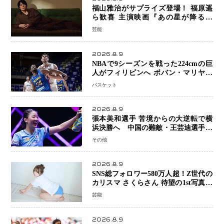
福山雅治がサプライズ登場！ 福原遥
ら歓喜 主演映画『あの星が降る丘
で、君とまた出会いたい。』舞台あい
芸能
さつで大歓声
2026.8.9
NBAで9シーズンを戦った224cmの巨
人がフィリピンへ ボバン・マリヤノ
ビッチ ジョーンズカップで新たな挑
バスケット
戦
2026.8.9
張本美和選手 苦境からの大逆転で横
浜決勝へ 中国の難敵・王芸迪選手を
撃破「ここからまた行くぞ」兄・智和
その他
選手との兄妹Vにも期待
2026.8.9
SNS総フォロワー580万人超！Z世代の
カリスマ さくらさん 待望の1st写真集
が11月5日発売決定 沖縄で“今しか残
芸能
せない姿”を撮影
2026.8.9