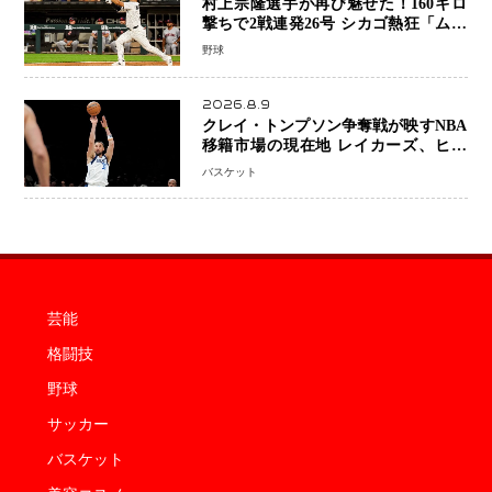
村上宗隆選手が再び魅せた！160キロ
撃ちで2戦連発26号 シカゴ熱狂「ムネ
はスターだ」米ファンの人気も急上昇
野球
2026.8.9
クレイ・トンプソン争奪戦が映すNBA
移籍市場の現在地 レイカーズ、ヒー
トが注目する36歳の名シューターをマ
バスケット
ーベリックスが簡単に手放せない理由
芸能
格闘技
野球
サッカー
バスケット