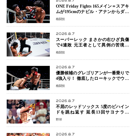
2026.8.7
ONE Friday Fights 165メイン＝スアキ
ムが195cmのナビル・アナンからダウ
ン奪取！猛反撃を耐え抜き判定勝利、
格闘技
8連勝を達成
2026.8.7
スーパーレック まさかの右ひざ負傷
で4連敗 元王者として異例の苦境…
「アクシデント」でも消えない危険信
格闘技
号
2026.8.7
優勝候補のグレゴリアンが一番乗りで
4強入り！ 徹底したローキックでウス
ビャンを攻略、判定勝利
格闘技
2026.8.7
不屈のレッドソックス 5度のビハイン
ドを跳ね返す 延長13回サヨナラ勝
ち 吉田正尚選手も2安打1打点で貢献 4
野球
得点以上は驚異の28連勝
2026.8.7