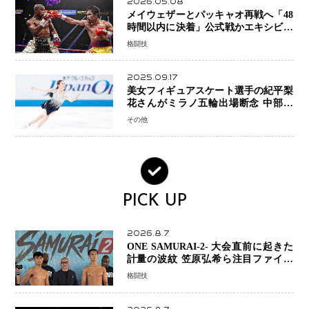
2026.05.08
メイウェザーとパッキャオ再戦へ「48
時間以内に決着」公式戦かエキシビシ
ョンか混迷続く
格闘技
2025.09.17
美女フィギュアスケート選手の紀平梨
花さんがミラノ五輪出場断念 中部選
手権欠場を発表「安全最優先の判断」
その他
PICK UP
2026.8.7
ONE SAMURAI-2- 大会直前に起きた
計量の波紋 笠原弘希ら注目ファイタ
ーは契約体重で決戦へ、山本歩夢と平
格闘技
山諒選手戦は中止に