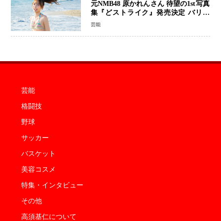
元NMB48 原かれんさん 待望の1st写真
集『どストライク』発売決定 バリで
魅せる25歳の新境地
芸能
芸能
格闘技
野球
サッカー
バスケット
美容コスメ
特集・インタビュー
その他
高須基仁について