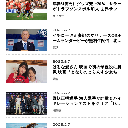
年俸31億円にグッズ売上20％…サラー
がトラブゾンスポル加入 世界サッカ
ーは「五大リーグ一強」から新時代へ
サッカー
2026.8.7
イチローさん参戦のマリナーズOBホ
ームランダービーが無料生配信 北米
ならではの“魅せる興行”に世界が注目
野球
2026.8.7
はるな愛さん 映画で初の母親役に挑
戦 映画『となりのとらんす少女ちゃ
ん』11月7日公開 未来の自分との対話
芸能
を描く注目作
2026.8.7
野杁正明選手 海人選手が計量＆ハイ
ドレーションテストをクリア「ONE
SAMURAI 2」決戦へ万全の準備整う
格闘技
2026.8.7