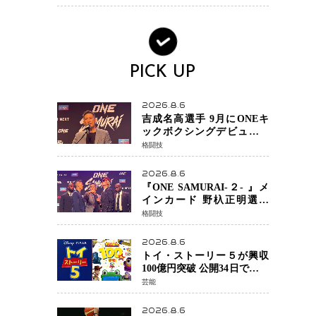
PICK UP
2026.8.6
吉成名高選手 9月にONEキ
ックボクシングデビュー決
定 チャトリCEOがサプライ
格闘技
ズ発表 2カ月連続参戦へ
2026.8.6
『ONE SAMURAI-２- 』メ
インカード 野杁正明選手
「彼を倒して勝つ」 リウ・
格闘技
メンヤンとの因縁に決着へ
再起を懸けたONEフェザー
2026.8.6
級トーナメント初戦
トイ・ストーリー５が興収
100億円突破 公開34日でピク
サー作品 史上最速 日本歴代
芸能
シリーズ最高更新も目前
2026.8.6