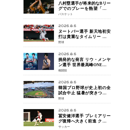
八村塁選手が将来的なBリー
グでのプレーを熱望「一つ
の夢ですね」スター帰還が
バスケット
リーグ価値を押し上げる可
能性
2026.8.6
ヌートバー選手 新天地初安
打は貴重なタイムリー 本拠
地ファンが大歓声 笑顔で歓
野球
喜
2026.8.6
挑発的な発言 リウ・メンヤ
ン選手 世界最高峰ONEで浮
き彫りになる 日本キックボ
格闘技
クシングが直面する“技術
戦”の現在地
2026.8.6
韓国プロ野球が史上初の全
試合中止 猛暑が突きつけた
「屋外スポーツの限界」 日
野球
本発のドーム型施設時代へ
2026.8.6
冨安健洋選手 プレミアリー
グ復帰へ大きく前進 クリス
タルパレス加入目前 メディ
サッカー