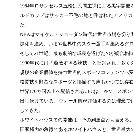
1984年ロサンゼルス五輪は民間主導による黒字開催
ルドカップはサッカー不毛の地と呼ばれたアメリカ
た。
NBAはマイケル・ジョーダン時代に世界市場を切り
際化を進め、いまや世界中のスター選手を集めるグ
そして21世紀、最も劇的な成長を遂げたのが総合格闘
1990年代には「過激すぎる競技」と批判され、多
規模の企業価値を持つ世界的スポーツコンテンツへ
格闘技を野蛮なスポーツと揶揄する声もかつては存
世界170カ国以上へ配信されるUFCは、PPV、ス
出し続けている。ウォール街が評価するのは理念で
してきた。
ホワイトハウスでの開催は、その到達点とも言える
国家権力の象徴であるホワイトハウスと、世界最大