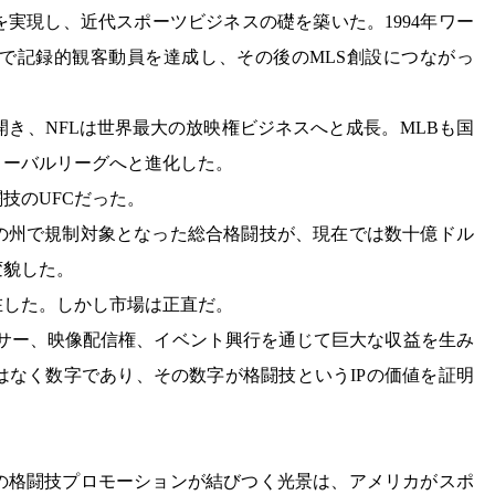
を実現し、近代スポーツビジネスの礎を築いた。1994年ワー
で記録的観客動員を達成し、その後のMLS創設につながっ
開き、NFLは世界最大の放映権ビジネスへと成長。MLBも国
ローバルリーグへと進化した。
技のUFCだった。
くの州で規制対象となった総合格闘技が、現在では数十億ドル
変貌した。
在した。しかし市場は正直だ。
ポンサー、映像配信権、イベント興行を通じて巨大な収益を生み
はなく数字であり、その数字が格闘技というIPの価値を証明
。
の格闘技プロモーションが結びつく光景は、アメリカがスポ