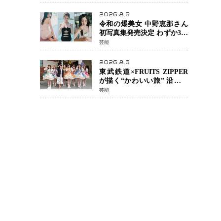
カルチェックも通過
2026.8.6
令和の爆美女 中野恵那さん
初写真集発売決定 わずか3日
で2560万インプレッション
芸能
を記録した話題の美貌を凝
縮
2026.8.6
東武鉄道×FRUITS ZIPPER
が描く“かわいい旅” 沿線を
舞台にした「TOBU KAWAII
芸能
PROJECT」が開幕