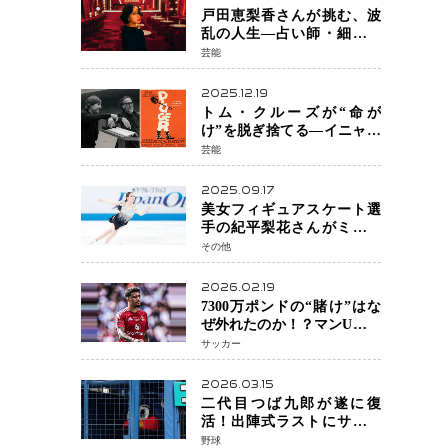
戸田恵梨香さんが挑む、波
乱の人生―占い師・細木数
子をNetflixで実写化
芸能
2025.12.19
トム・クルーズが“命が
け”を脱ぎ捨てる―イニャリ
トゥ監督と挑む前代未聞の
芸能
大惨事コメディ「DIGGER
ディガー」始動
2025.09.17
美女フィギュアスケート選
手の紀平梨花さんがミラノ
五輪出場断念 中部選手権欠
その他
場を発表「安全最優先の判
断」
2026.02.19
7300万ポンドの“賭け”はな
ぜ外れたのか！？マンU、サ
ンチョをフリー放出
サッカー
へ・・・補強戦略の転換点
に
2026.03.15
二代目つば九郎が遂に復
活！出陣式ラストにサプラ
イズ登場で神宮が歓喜
野球