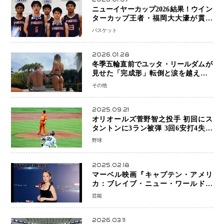
ニューイヤーカップ2026結果！ウイン
ターカップ王者・福岡大大濠が貫禄
V！ 東山は“背番号継承”で新たな物語
バスケット
を刻む
2026.01.28
冬季五輪直前でユッタ・リールダムが
見せた「完成形」転倒と涙を越えて─
ミラノで金を狙うオランダ女王の現在
その他
地
2025.09.21
オリオールズ菅野智之投手 初回にス
タントンに3ラン被弾 3回6安打4失点
で降板
野球
2025.02.18
マーベル映画『キャプテン・アメリ
カ：ブレイブ・ニュー・ワールド』
新ブラック・ウィドウ役のシラ・ハー
芸能
スとは！？
2026.03.11