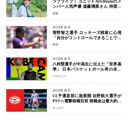
ラブライブ！ ユニットAiScReamのメ
ンバー人気声優 遠藤璃菜さん 待望の
1st写真集が10月6日発売決定！ 沖縄ロ
芸能
ケで魅せる等身大の姿から大人びた表
情まで収録
2026.8.5
菅野智之選手 ロッキーズ残留に心境
「自分がコントロールできることでは
ない」 トレード報道にも冷静な姿勢
野球
2026.8.5
八村塁選手が中高生に伝えた「世界基
準」 日本バスケットボール界の未来
を変える“練習の質”という哲学
バスケット
2026.8.5
CL予選直前に急展開 佐野航大選手が
PSVへ電撃移籍目前 移籍金は最大約31
億円 5年契約締結へ
サッカー