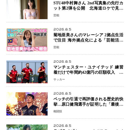
STU48中村舞さん 2nd写真集の先行カ
ット第2弾を公開 北海道ロケで見せ
た“大人の魅力”と新たな挑戦
芸能
2026.8.5
菊地亜美さんのマレーシア 2拠点生活
で注目 海外拠点化による「芸能活動
と税務」の関係とは
芸能
2026.8.5
マンチェスター・ユナイテッド 練習
着だけで年間約42億円の巨額収入 世
界最高額級スポンサー契約が示すサッ
サッカー
カーの圧倒的な価値
2026.8.5
ペッチの引退で再評価される歴史的快
挙…原口健飛選手が証明した「最後に
勝ち切る力」
格闘技
2026.8.5