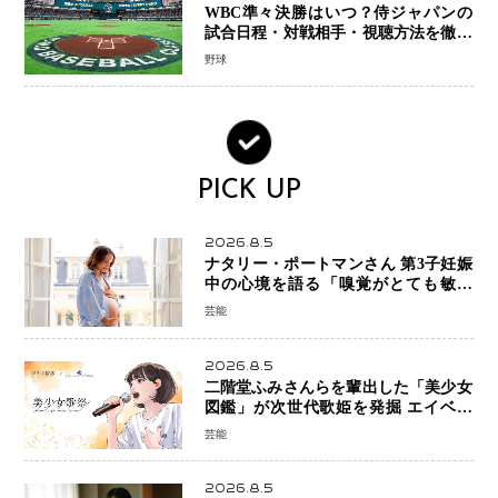
WBC準々決勝はいつ？侍ジャパンの
試合日程・対戦相手・視聴方法を徹底
解説【2026年大会】
野球
PICK UP
2026.8.5
ナタリー・ポートマンさん 第3子妊娠
中の心境を語る「嗅覚がとても敏感
に」マタニティフォトも公開
芸能
2026.8.5
二階堂ふみさんらを輩出した「美少女
図鑑」が次世代歌姫を発掘 エイベッ
クスと「美少女歌祭2026」開催決定
芸能
福岡審査を初導入で全国規模へ
2026.8.5