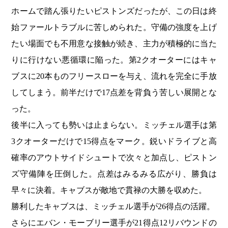
ホームで踏ん張りたいピストンズだったが、この日は終
始ファールトラブルに苦しめられた。守備の強度を上げ
たい場面でも不用意な接触が続き、主力が積極的に当た
りに行けない悪循環に陥った。第2クオーターにはキャ
ブスに20本ものフリースローを与え、流れを完全に手放
してしまう。前半だけで17点差を背負う苦しい展開とな
った。
後半に入っても勢いは止まらない。ミッチェル選手は第
3クオーターだけで15得点をマーク。鋭いドライブと高
確率のアウトサイドシュートで次々と加点し、ピストン
ズ守備陣を圧倒した。点差はみるみる広がり、勝負は
早々に決着。キャブスが敵地で貫禄の大勝を収めた。
勝利したキャブスは、ミッチェル選手が26得点の活躍。
さらにエバン・モーブリー選手が21得点12リバウンドの