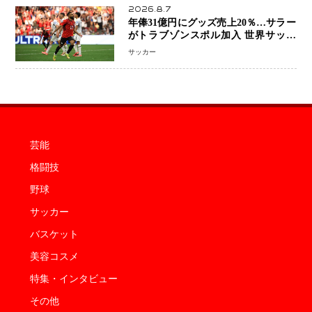
2026.8.7
年俸31億円にグッズ売上20％…サラー
がトラブゾンスポル加入 世界サッカ
ーは「五大リーグ一強」から新時代へ
サッカー
芸能
格闘技
野球
サッカー
バスケット
美容コスメ
特集・インタビュー
その他