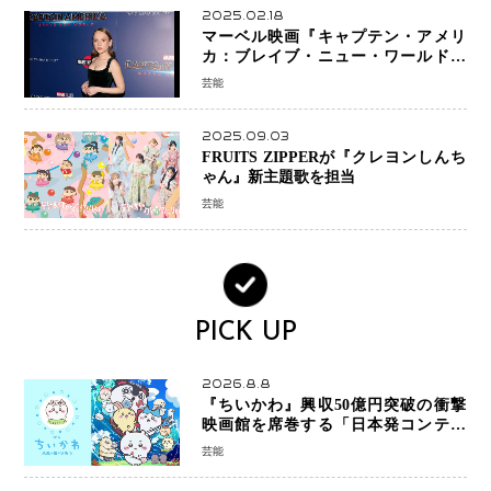
2025.02.18
マーベル映画『キャプテン・アメリ
カ：ブレイブ・ニュー・ワールド』
新ブラック・ウィドウ役のシラ・ハー
芸能
スとは！？
2025.09.03
FRUITS ZIPPERが『クレヨンしんち
ゃん』新主題歌を担当
芸能
PICK UP
2026.8.8
『ちいかわ』興収50億円突破の衝撃
映画館を席巻する「日本発コンテン
ツ」の強さ スパイダーマン、モアナ
芸能
ら世界級作品と並ぶ存在感