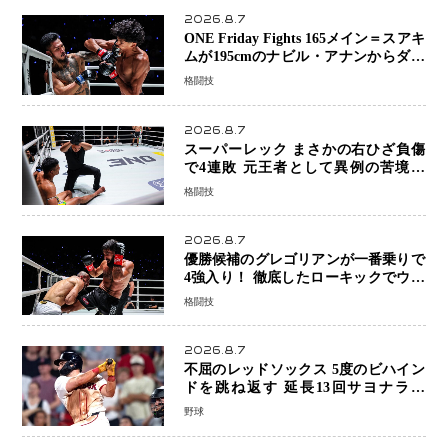
2026.8.7
ONE Friday Fights 165メイン＝スアキ
ムが195cmのナビル・アナンからダウ
ン奪取！猛反撃を耐え抜き判定勝利、
格闘技
8連勝を達成
2026.8.7
スーパーレック まさかの右ひざ負傷
で4連敗 元王者として異例の苦境…
「アクシデント」でも消えない危険信
格闘技
号
2026.8.7
優勝候補のグレゴリアンが一番乗りで
4強入り！ 徹底したローキックでウス
ビャンを攻略、判定勝利
格闘技
2026.8.7
不屈のレッドソックス 5度のビハイン
ドを跳ね返す 延長13回サヨナラ勝
ち 吉田正尚選手も2安打1打点で貢献 4
野球
得点以上は驚異の28連勝