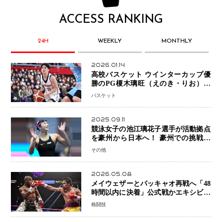
ACCESS RANKING
24H
WEEKLY
MONTHLY
2026.01.14
高校バスケット ウインターカップ優
勝のPG榎木璃旺（えのき・りお）が
プロの現場へ―。
バスケット
2025.09.11
競泳女子の池江璃花子選手が活動拠点
を豪州から日本へ！ 豪州での挑戦を
糧に、28年ロサンゼルス五輪へ再始動
その他
2026.05.08
メイウェザーとパッキャオ再戦へ「48
時間以内に決着」公式戦かエキシビシ
ョンか混迷続く
格闘技