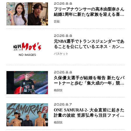
2026.8.8
フリーアナウンサーの高木由梨奈さん
結婚2周年に新たな家族を迎える喜び
を報告 夫・岸田タツヤさんと連名
芸能
「夫婦ともに幸せに感じています」
2026.8.8
元NBA選手でトランスジェンダーであ
ることを公にしているエネス・カンタ
ーがWNBAドラフト参戦を表明「参加
バスケット
資格を満たしている」異例の挑戦、そ
の背景に女子スポーツを巡る議論
2026.8.8
久保優太選手が結婚を報告 新たなパ
ートナーと歩む「集大成の一年」競技
生活を支える存在に感謝
格闘技
2026.8.7
ONE SAMURAI-2- 大会直前に起きた
計量の波紋 笠原弘希ら注目ファイタ
ーは契約体重で決戦へ、山本歩夢と平
格闘技
山諒選手戦は中止に