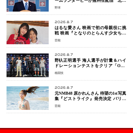
ームランダービーが無料生配信 北米
ならではの“魅せる興行”に世界が注目
野球
2026.8.7
はるな愛さん 映画で初の母親役に挑
戦 映画『となりのとらんす少女ちゃ
ん』11月7日公開 未来の自分との対話
芸能
を描く注目作
2026.8.7
野杁正明選手 海人選手が計量＆ハイ
ドレーションテストをクリア「ONE
SAMURAI 2」決戦へ万全の準備整う
格闘技
2026.8.7
元NMB48 原かれんさん 待望の1st写真
集『どストライク』発売決定 バリで
魅せる25歳の新境地
芸能