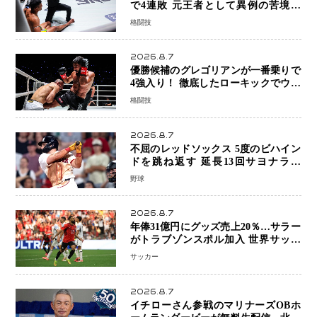
で4連敗 元王者として異例の苦境…
「アクシデント」でも消えない危険信
格闘技
号
2026.8.7
優勝候補のグレゴリアンが一番乗りで
4強入り！ 徹底したローキックでウス
ビャンを攻略、判定勝利
格闘技
2026.8.7
不屈のレッドソックス 5度のビハイン
ドを跳ね返す 延長13回サヨナラ勝
ち 吉田正尚選手も2安打1打点で貢献 4
野球
得点以上は驚異の28連勝
2026.8.7
年俸31億円にグッズ売上20％…サラー
がトラブゾンスポル加入 世界サッカ
ーは「五大リーグ一強」から新時代へ
サッカー
2026.8.7
イチローさん参戦のマリナーズOBホ