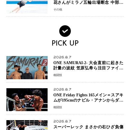
花さんがミラノ五輪出場断念 中部選
手権欠場を発表「安全最優先の判断」
その他
PICK UP
2026.8.7
ONE SAMURAI-2- 大会直前に起きた
計量の波紋 笠原弘希ら注目ファイタ
ーは契約体重で決戦へ、山本歩夢と平
格闘技
山諒選手戦は中止に
2026.8.7
ONE Friday Fights 165メイン＝スアキ
ムが195cmのナビル・アナンからダウ
ン奪取！猛反撃を耐え抜き判定勝利、
格闘技
8連勝を達成
2026.8.7
スーパーレック まさかの右ひざ負傷