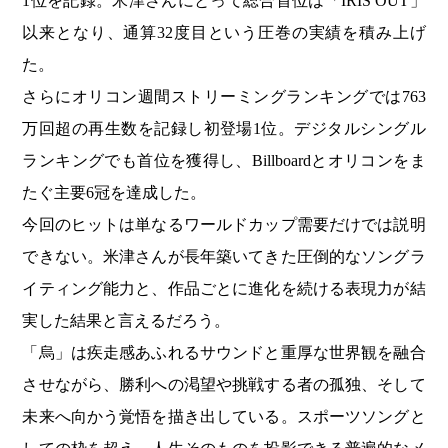
1位を記録。米津さんにとって総合首位は「IRIS OUT」
以来となり、通算32度目という圧巻の実績を積み上げ
た。
さらにオリコン週間ストリーミングランキングでは763
万回超の再生数を記録し初登場1位。デジタルシングル
ランキングでも首位を獲得し、Billboardとオリコンをま
たぐ主要6冠を達成した。
今回のヒットは単なるワールドカップ需要だけでは説明
できない。米津さんが長年築いてきた圧倒的なソングラ
イティング能力と、作品ごとに進化を続ける表現力が結
実した結果と言えるだろう。
「烏」は疾走感あふれるサウンドと重厚な世界観を融合
させながら、勝利への渇望や挑戦する者の孤独、そして
未来へ向かう覚悟を描き出している。スポーツソングと