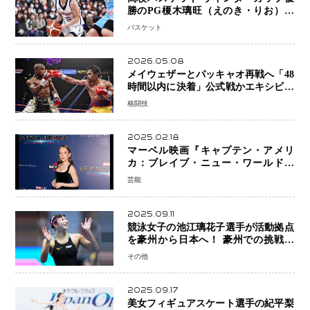
勝のPG榎木璃旺（えのき・りお）が
プロの現場へ―。
バスケット
2026.05.08
メイウェザーとパッキャオ再戦へ「48
時間以内に決着」公式戦かエキシビシ
ョンか混迷続く
格闘技
2025.02.18
マーベル映画『キャプテン・アメリ
カ：ブレイブ・ニュー・ワールド』
新ブラック・ウィドウ役のシラ・ハー
芸能
スとは！？
2025.09.11
競泳女子の池江璃花子選手が活動拠点
を豪州から日本へ！ 豪州での挑戦を
糧に、28年ロサンゼルス五輪へ再始動
その他
2025.09.17
美女フィギュアスケート選手の紀平梨