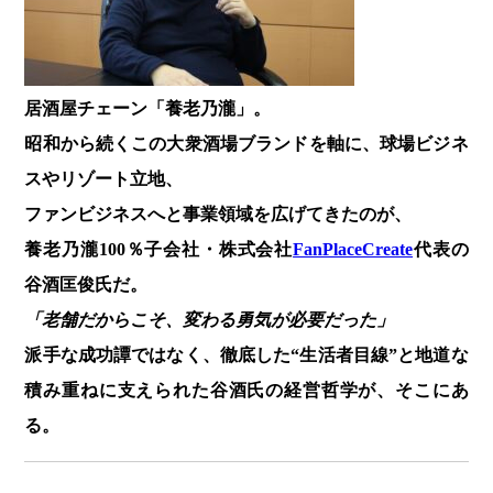
居酒屋チェーン「養老乃瀧」。
昭和から続くこの大衆酒場ブランドを軸に、球場ビジネ
スやリゾート立地、
ファンビジネスへと事業領域を広げてきたのが、
養老乃瀧100％子会社・株式会社
FanPlaceCreate
代表の
谷酒匡俊氏だ。
「老舗だからこそ、変わる勇気が必要だった」
派手な成功譚ではなく、徹底した“生活者目線”と地道な
積み重ねに支えられた谷酒氏の経営哲学が、そこにあ
る。