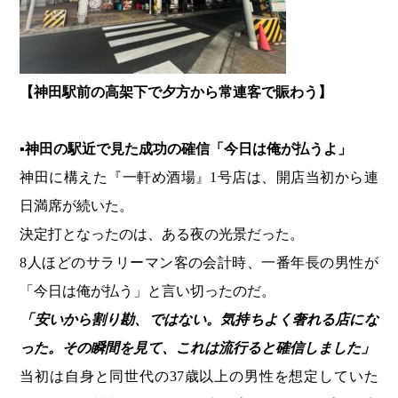
【神田駅前の高架下で夕方から常連客で賑わう】
▪神田の駅近で見た成功の確信「今日は俺が払うよ」
神田に構えた『一軒め酒場』1号店は、開店当初から連
日満席が続いた。
決定打となったのは、ある夜の光景だった。
8人ほどのサラリーマン客の会計時、一番年長の男性が
「今日は俺が払う」と言い切ったのだ。
「安いから割り勘、ではない。気持ちよく奢れる店にな
った。その瞬間を見て、これは流行ると確信しました」
当初は自身と同世代の37歳以上の男性を想定していた