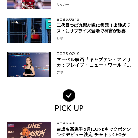
へ・・・補強戦略の転換点に
サッカー
2026.03.15
二代目つば九郎が遂に復活！出陣式ラ
ストにサプライズ登場で神宮が歓喜
野球
2025.02.18
マーベル映画『キャプテン・アメリ
カ：ブレイブ・ニュー・ワールド』
新ブラック・ウィドウ役のシラ・ハー
芸能
スとは！？
PICK UP
2026.8.6
吉成名高選手 9月にONEキックボクシ
ングデビュー決定 チャトリCEOがサ