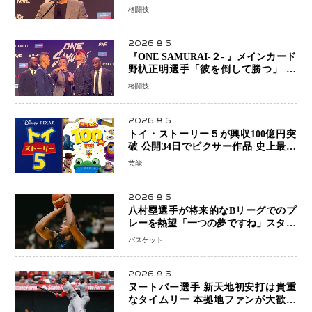
プライズ発表 2カ月連続参戦へ
格闘技
2026.8.6
『ONE SAMURAI-２- 』メインカード
野杁正明選手「彼を倒して勝つ」 リ
ウ・メンヤンとの因縁に決着へ 再起
格闘技
を懸けたONEフェザー級トーナメント
初戦
2026.8.6
トイ・ストーリー５が興収100億円突
破 公開34日でピクサー作品 史上最速
日本歴代シリーズ最高更新も目前
芸能
2026.8.6
八村塁選手が将来的なBリーグでのプ
レーを熱望「一つの夢ですね」スター
帰還がリーグ価値を押し上げる可能性
バスケット
2026.8.6
ヌートバー選手 新天地初安打は貴重
なタイムリー 本拠地ファンが大歓声