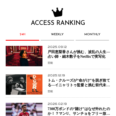
ACCESS RANKING
24H
WEEKLY
MONTHLY
2025.09.12
戸田恵梨香さんが挑む、波乱の人生―
占い師・細木数子をNetflixで実写化
芸能
2025.12.19
トム・クルーズが“命がけ”を脱ぎ捨て
る―イニャリトゥ監督と挑む前代未聞
の大惨事コメディ「DIGGER ディガ
芸能
ー」始動
2026.02.19
7300万ポンドの“賭け”はなぜ外れたの
か！？マンU、サンチョをフリー放出