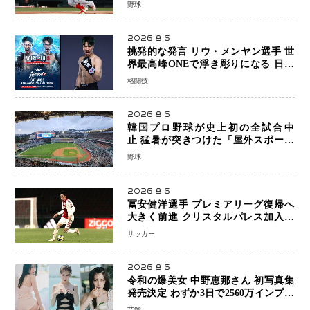
笑顔で歓喜
野球
2026.8.6
挑発的な発言 リウ・メンヤン選手 世
界最高峰ONEで浮き彫りになる 日本
キックボクシングが直面する“技術
格闘技
戦”の現在地
2026.8.6
韓国プロ野球が史上初の全試合中
止 猛暑が突きつけた「屋外スポーツ
の限界」 日本発のドーム型施設時代
野球
へ
2026.8.6
冨安健洋選手 プレミアリーグ復帰へ
大きく前進 クリスタルパレス加入目
前 メディカルチェックも通過
サッカー
2026.8.6
令和の爆美女 中野恵那さん 初写真集
発売決定 わずか3日で2560万インプレ
ッションを記録した話題の美貌を凝縮
芸能