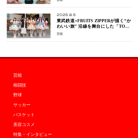
2026.8.6
東武鉄道×FRUITS ZIPPERが描く“か
わいい旅” 沿線を舞台にした「TOBU
KAWAII PROJECT」が開幕
芸能
芸能
格闘技
野球
サッカー
バスケット
美容コスメ
特集・インタビュー