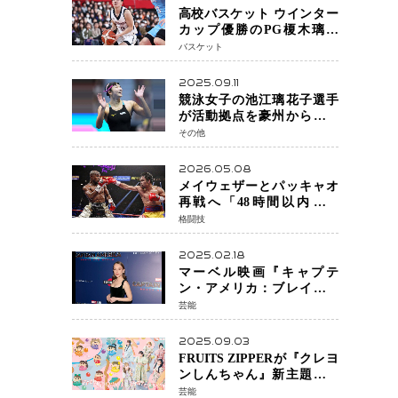
高校バスケット ウインター
カップ優勝のPG榎木璃旺
（えのき・りお）がプロの
バスケット
現場へ―。
2025.09.11
競泳女子の池江璃花子選手
が活動拠点を豪州から日本
へ！ 豪州での挑戦を糧に、
その他
28年ロサンゼルス五輪へ再
始動
2026.05.08
メイウェザーとパッキャオ
再戦へ「48時間以内に決
着」公式戦かエキシビショ
格闘技
ンか混迷続く
2025.02.18
マーベル映画『キャプテ
ン・アメリカ：ブレイブ・
ニュー・ワールド』 新ブラ
芸能
ック・ウィドウ役のシラ・
ハースとは！？
2025.09.03
FRUITS ZIPPERが『クレヨ
ンしんちゃん』新主題歌を
担当
芸能