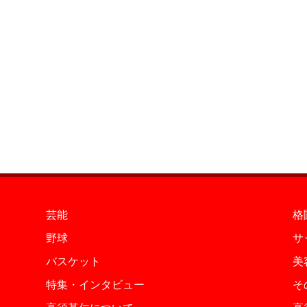
芸能
格
野球
サ
バスケット
美
特集・インタビュー
そ