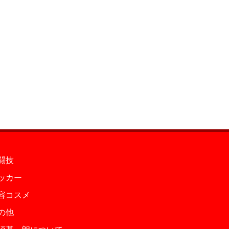
闘技
ッカー
容コスメ
の他