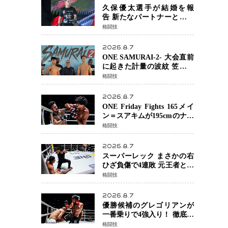
る」異例の挑戦、その背景
久保優太選手が結婚を報
に女子スポーツを巡る議論
告 新たなパートナーと歩む
「集大成の一年」競技生活
格闘技
を支える存在に感謝
2026.8.7
ONE SAMURAI-2- 大会直前
に起きた計量の波紋 笠原弘
希ら注目ファイターは契約
格闘技
体重で決戦へ、山本歩夢と
平山諒選手戦は中止に
2026.8.7
ONE Friday Fights 165メイ
ン＝スアキムが195cmのナビ
ル・アナンからダウン奪
格闘技
取！猛反撃を耐え抜き判定
勝利、8連勝を達成
2026.8.7
スーパーレック まさかの右
ひざ負傷で4連敗 元王者とし
て異例の苦境…「アクシデ
格闘技
ント」でも消えない危険信
号
2026.8.7
優勝候補のグレゴリアンが
一番乗りで4強入り！ 徹底し
たローキックでウスビャン
格闘技