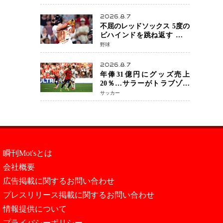
を攻略、判定勝利
2026.8.7
不屈のレッドソックス 5度の
ビハインドを跳ね返す 延長
13回サヨナラ勝ち 吉田正尚
野球
選手も2安打1打点で貢献 4得
点以上は驚異の28連勝
2026.8.7
年俸31億円にグッズ売上
20％…サラーがトラブゾン
スポル加入 世界サッカーは
サッカー
「五大リーグ一強」から新
時代へ
瞬刊Mot'sとは
会社概要
広告掲載に関するお問い合わせ
プレスリリース掲載に関するお問い合わせ
情報提供について
プライバシーポリシー