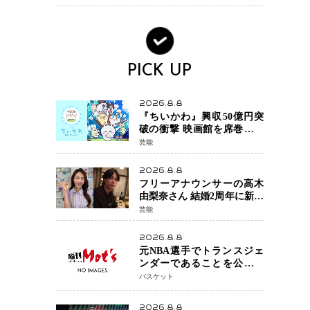
PICK UP
2026.8.8
『ちいかわ』興収50億円突
破の衝撃 映画館を席巻する
「日本発コンテンツ」の強
芸能
さ スパイダーマン、モア
ナら世界級作品と並ぶ存在
2026.8.8
感
フリーアナウンサーの高木
由梨奈さん 結婚2周年に新た
な家族を迎える喜びを報
芸能
告 夫・岸田タツヤさんと
連名「夫婦ともに幸せに感
2026.8.8
じています」
元NBA選手でトランスジェ
ンダーであることを公にし
ているエネス・カンターが
バスケット
WNBAドラフト参戦を表明
「参加資格を満たしてい
2026.8.8