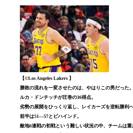
【©️Los Angeles Lakers 】
勝敗の流れを一変させたのは、やはりこの男だった
ルカ・ドンチッチが圧巻の36得点。
劣勢の展開をひっくり返し、レイカーズを逆転勝利
前半は51―57とビハインド。
敵地6連戦の初戦という難しい状況の中、チームは