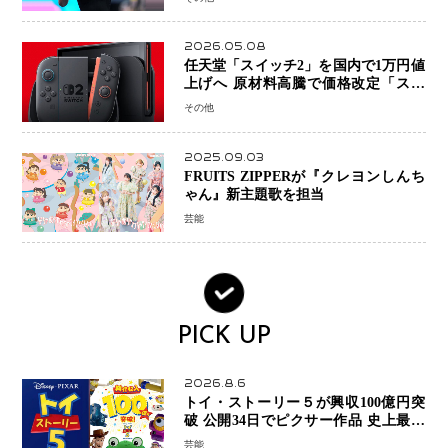
2026.05.08
任天堂「スイッチ2」を国内で1万円値
上げへ 原材料高騰で価格改定「スイ
ッチオンライン」も引き上げ
その他
2025.09.03
FRUITS ZIPPERが『クレヨンしんち
ゃん』新主題歌を担当
芸能
PICK UP
2026.8.6
トイ・ストーリー５が興収100億円突
破 公開34日でピクサー作品 史上最速
日本歴代シリーズ最高更新も目前
芸能