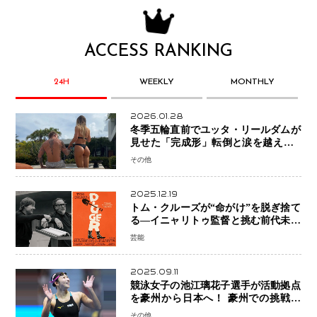
ACCESS RANKING
24H
WEEKLY
MONTHLY
2026.01.28
冬季五輪直前でユッタ・リールダムが
見せた「完成形」転倒と涙を越えて─
ミラノで金を狙うオランダ女王の現在
その他
地
2025.12.19
トム・クルーズが“命がけ”を脱ぎ捨て
る―イニャリトゥ監督と挑む前代未聞
の大惨事コメディ「DIGGER ディガ
芸能
ー」始動
2025.09.11
競泳女子の池江璃花子選手が活動拠点
を豪州から日本へ！ 豪州での挑戦を
糧に、28年ロサンゼルス五輪へ再始動
その他