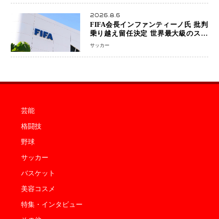
王座挑戦は再び遠のく
2026.8.6
FIFA会長インファンティーノ氏 批判
乗り越え留任決定 世界最大級のスポ
ーツ組織を支える「権威」は揺るがず
サッカー
・・・謝罪と改革姿勢
芸能
格闘技
野球
サッカー
バスケット
美容コスメ
特集・インタビュー