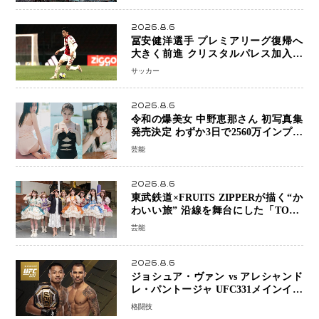
へ
2026.8.6
冨安健洋選手 プレミアリーグ復帰へ
大きく前進 クリスタルパレス加入目
前 メディカルチェックも通過
サッカー
2026.8.6
令和の爆美女 中野恵那さん 初写真集
発売決定 わずか3日で2560万インプレ
ッションを記録した話題の美貌を凝縮
芸能
2026.8.6
東武鉄道×FRUITS ZIPPERが描く“か
わいい旅” 沿線を舞台にした「TOBU
KAWAII PROJECT」が開幕
芸能
2026.8.6
ジョシュア・ヴァン vs アレシャンド
レ・パントージャ UFC331メインイベ
ントで再戦決定 「完全決着」に世界
格闘技
中のファンが熱狂 マネル・ケイプの