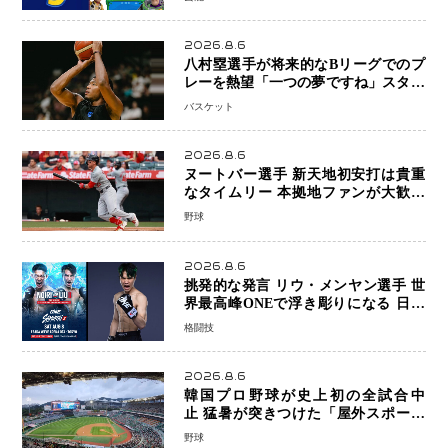
2026.8.6
八村塁選手が将来的なBリーグでのプ
レーを熱望「一つの夢ですね」スター
帰還がリーグ価値を押し上げる可能性
バスケット
2026.8.6
ヌートバー選手 新天地初安打は貴重
なタイムリー 本拠地ファンが大歓声
笑顔で歓喜
野球
2026.8.6
挑発的な発言 リウ・メンヤン選手 世
界最高峰ONEで浮き彫りになる 日本
キックボクシングが直面する“技術
格闘技
戦”の現在地
2026.8.6
韓国プロ野球が史上初の全試合中
止 猛暑が突きつけた「屋外スポーツ
の限界」 日本発のドーム型施設時代
野球