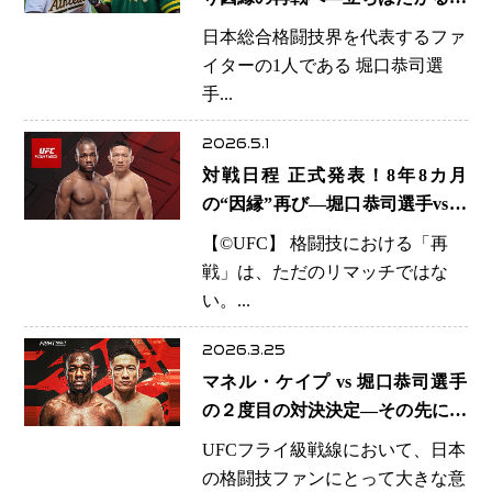
強のマネル・ケイプ 復帰戦がフ
日本総合格闘技界を代表するファ
ライ級戦線の分水嶺に
イターの1人である 堀口恭司選
手...
2026.5.1
対戦日程 正式発表！8年8カ月
の“因縁”再び―堀口恭司選手vsケ
イプ選手 タイトル戦線を占う重
【©️UFC】 格闘技における「再
要な一戦
戦」は、ただのリマッチではな
い。...
2026.3.25
マネル・ケイプ vs 堀口恭司選手
の２度目の対決決定―その先に見
える平良達郎選手との世界戦、日
UFCフライ級戦線において、日本
本フライ級“頂上決戦の運命の交
の格闘技ファンにとって大きな意