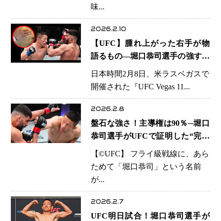
差点”
味...
2026.2.10
【UFC】腫れ上がった右手が物
語るもの―堀口恭司選手の強すぎ
る拳「勝利の裏側」
日本時間2月8日、米ラスベガスで
開催された『UFC Vegas 11...
2026.2.8
盤石な強さ！主導権は90％─堀口
恭司選手がUFCで証明した“完成
度”。復帰2連勝の先に見える王座
【©️UFC】 フライ級戦線に、あら
への現実味
ためて「堀口恭司」という名前
が...
2026.2.7
UFC明日試合！堀口恭司選手が