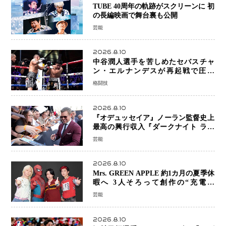
TUBE 40周年の軌跡がスクリーンに 初
の長編映画で舞台裏も公開
芸能
2026.8.10
中谷潤人選手を苦しめたセバスチャ
ン・エルナンデスが再起戦で圧巻
KO 2回で相手を沈める…次戦は亀田
格闘技
京之介
2026.8.10
『オデュッセイア』ノーラン監督史上
最高の興行収入『ダークナイト ライ
ジング』超え、世界で11億ドル突破
芸能
2026.8.10
Mrs. GREEN APPLE 約1カ月の夏季休
暇へ 3人そろって創作の“充電期
間”「自分らしいインプットを」
芸能
2026.8.10