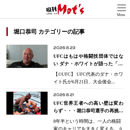
堀口恭司 カテゴリーの記事
2026.6.23
UFCはもはや格闘技団体ではな
い ダナ・ホワイトが語った「AI
時代のスポーツ覇権戦争」
【©️UFC】 UFC代表のダナ・ホワ
イト氏が6月21日、大会後会...
2026.6.21
UFC世界王者への高い壁は変わ
らず・・・堀口恭司選手の再挑戦
はなぜ止められたのか！？マネ
8年半という時間は、一人の格闘
ル・ケイプが示したUFCフライ
家のキャリアを大きく変える。 6