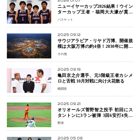
2026.01.07
ニューイヤーカップ2026結果！ウイン
ターカップ王者・福岡大大濠が貫禄
V！ 東山は“背番号継承”で新たな物語
バスケット
を刻む
2025.09.12
サウジアラビア・リヤド万博、開催規
模は大阪万博の約4倍！2030年に開幕
予定
その他
2025.09.19
亀田京之介選手、元3階級王者カシメ
ロと舌戦 10月対戦に向け火花散る
格闘技
2025.09.21
オリオールズ菅野智之投手 初回にス
タントンに3ラン被弾 3回6安打4失点
で降板
野球
2025.05.06