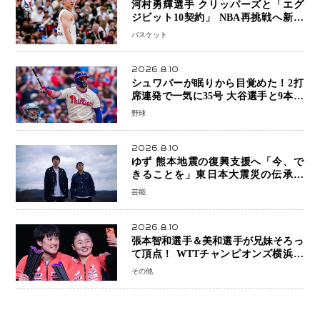
河村勇輝選手 クリッパーズと「エグ
ジビット10契約」 NBA再挑戦へ新た
な一歩、八村塁選手との共闘にも期待
バスケット
2026.8.10
シュワバーが眠りから目覚めた！2打
席連発で一気に35号 大谷選手と9本差
に 本塁打王争いで単独トップ浮上
野球
2026.8.10
ゆず 熊本地震の復興支援へ「今、で
きることを」東日本大震災の伝承歌
「幾重」ライブ音源を配信、収益を全
芸能
額寄付
2026.8.10
張本智和選手＆美和選手が兄妹そろっ
て頂点！ WTTチャンピオンズ横浜で
史上初の快挙 2人で約1264万円の優
その他
勝賞金