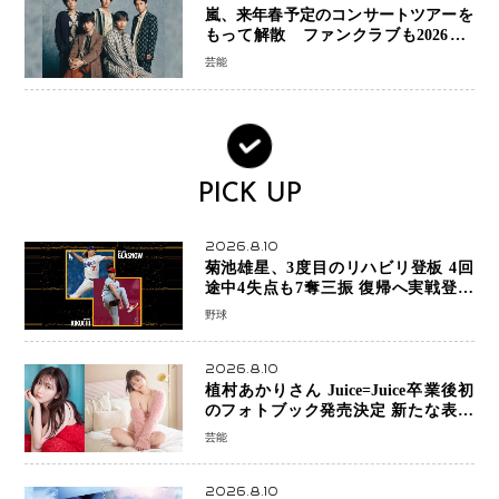
嵐、来年春予定のコンサートツアーを
もって解散 ファンクラブも2026年5
月末で活動終了
芸能
PICK UP
2026.8.10
菊池雄星、3度目のリハビリ登板 4回
途中4失点も7奪三振 復帰へ実戦登板
を重ねる
野球
2026.8.10
植村あかりさん Juice=Juice卒業後初
のフォトブック発売決定 新たな表現
者としての“今”を凝縮
芸能
2026.8.10