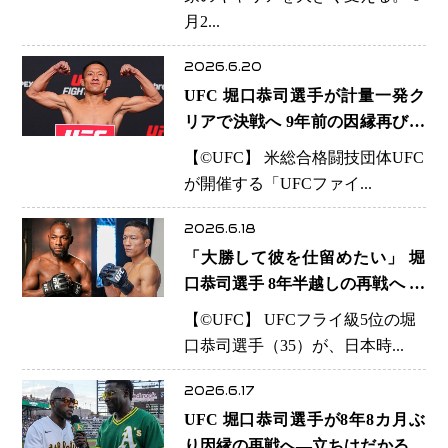
級 新時代の能力値の高さ
月2...
2026.6.20
UFC 堀口恭司選手が計量一発ク
リアで決戦へ 9年前の因縁再び…
マネル・ケイプ選手との注目リマ
【©️UFC】 米総合格闘技団体UFC
ッチが実現
が開催する「UFCファイ...
2026.6.18
「大勝して彼を仕留めたい」 堀
口恭司選手 8年半越しの再戦へ 日
本人初のUFC王座に向けた最終
【©️UFC】 UFCフライ級5位の堀
関門
口恭司選手（35）が、日本時...
2026.6.17
UFC 堀口恭司選手が8年8カ月ぶ
り因縁の再戦へ―立ちはだかる最