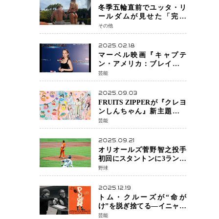
冬季五輪直前でユッタ・リ
ールダムが見せた「完成
形」転倒と涙を越えて─ミラ
その他
ノで金を狙うオランダ女王
の現在地
2025.02.18
マーベル映画『キャプテ
ン・アメリカ：ブレイブ・
ニュー・ワールド』 新ブラ
芸能
ック・ウィドウ役のシラ・
ハースとは！？
2025.09.03
FRUITS ZIPPERが『クレヨ
ンしんちゃん』新主題歌を
担当
芸能
2025.09.21
オリオールズ菅野智之投手
初回にスタントンに3ラン被
弾 3回6安打4失点で降板
野球
2025.12.19
トム・クルーズが“命が
け”を脱ぎ捨てる―イニャリ
トゥ監督と挑む前代未聞の
芸能