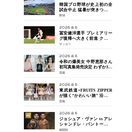
韓国プロ野球が史上初の全
試合中止 猛暑が突きつけた
「屋外スポーツの限界」 日
野球
本発のドーム型施設時代へ
2026.8.6
冨安健洋選手 プレミアリー
グ復帰へ大きく前進 クリス
タルパレス加入目前 メディ
サッカー
カルチェックも通過
2026.8.6
令和の爆美女 中野恵那さん
初写真集発売決定 わずか3日
で2560万インプレッション
芸能
を記録した話題の美貌を凝
縮
2026.8.6
東武鉄道×FRUITS ZIPPER
が描く“かわいい旅” 沿線を
舞台にした「TOBU KAWAII
芸能
PROJECT」が開幕
2026.8.6
ジョシュア・ヴァン vs アレ
シャンドレ・パントージャ
UFC331メインイベントで再
格闘技