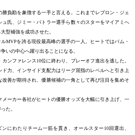
の勝負勘を象徴する一手と言える。これまでレブロン・ジェ
シュ氏、ジミー・バトラー選手ら数々のスターをマイアミへ
る大型補強を成功させた。
イナルMVPを誇る現役最高峰の選手の一人。ヒートではバム・
勝争いの中心へ躍り出ることになる。
タン・カンファレンス10位に終わり、プレーオフ進出を逃した。
ンド力、インサイド支配力はリーグ屈指のレベルへと引き上
な改善が期待され、優勝候補の一角として再び注目を集めそ
クメーカー各社がヒートの優勝オッズを大幅に引き上げ、一
がった。
ーズンにわたりチーム一筋を貫き、オールスター10回選出、