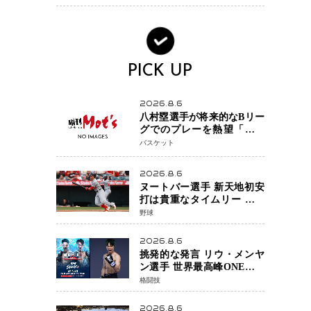
大惨事コメディ「DIGGER
ディガー」始動
PICK UP
2026.8.6
八村塁選手が将来的なBリー
グでのプレーを熱望「一つ
の夢ですね」 Jリーグの成
バスケット
功例にならう“スター帰
還”がリーグ価値を押し上げ
2026.8.6
る可能性も
ヌートバー選手 新天地初安
打は貴重なタイムリー 本拠
地ファンが大歓声 笑顔で歓
野球
喜
2026.8.6
挑発的な発言 リウ・メンヤ
ン選手 世界最高峰ONEで浮
き彫りになる 日本キックボ
格闘技
クシングが直面する“技術
戦”の現在地
2026.8.6