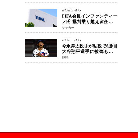
戦決定 「完全決着」に世
界中のファンが熱狂 マネ
2026.8.6
ル・ケイプの王座挑戦は再
FIFA会長インファンティー
び遠のく
ノ氏 批判乗り越え留任決定
世界最大級のスポーツ組織
サッカー
を支える「権威」は揺るが
ず ・・・謝罪と改革姿勢
2026.8.6
今永昇太投手が粘投で8勝目
大谷翔平選手に被弾も「穴
がない打者」と脱帽
野球