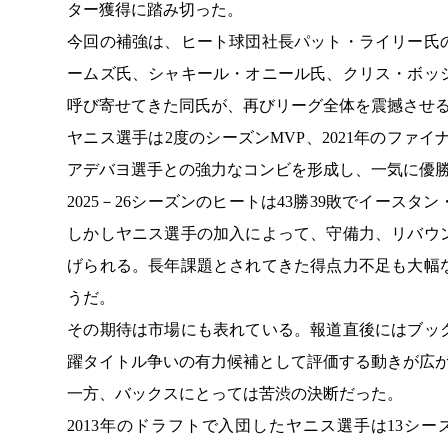
ター獲得に踏み切った。
今回の補強は、ヒート球団社長パット・ライリー氏
ームズ氏、シャキール・オニール氏、クリス・ボッ
呼び寄せてきた同氏が、再びリーグ全体を震撼させ
ヤニス選手は2度のシーズンMVP、2021年のファ
アデバヨ選手との強力なコンビを形成し、一気に優
2025－26シーズンのヒートは43勝39敗でイース
しかしヤニス選手の加入によって、守備力、リバウ
げられる。長年課題とされてきた得点力不足も大幅
うだ。
その期待は市場にも表れている。報道直後にはブッ
躍タイトル争いの有力候補として評価する動きが広
一方、バックスにとっては苦渋の決断だった。
2013年のドラフトで入団したヤニス選手は13シ