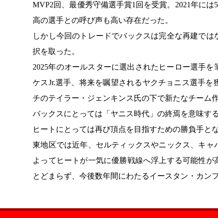
MVP2回、最優秀守備選手賞1回を受賞。2021年に
高の選手との呼び声も高い存在だった。
しかし今回のトレードでバックスは完全な再建では
択を取った。
2025年のオールスターに選出されたヒーロー選手
ケスJr.選手、将来を嘱望されるヤクチョニス選手
チのテイラー・ジェンキンス氏の下で新たなチーム
バックスにとっては「ヤニス時代」の終焉を意味す
ヒートにとっては再び頂点を目指すための勝負手と
東地区では近年、セルティックスやニックス、キャ
よってヒートが一気に優勝戦線へ浮上する可能性が
とどまらず、今後数年間にわたるイースタン・カン