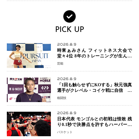
PICK UP
2026.8.9
時東ぁみさん フィットネス大会で
堂々4位 8年のトレーニングが生んだ
健康美「4位になってホッとしていま
芸能
す」
2026.8.9
「1回も触らせずにKOする」秋元強真
選手がクレベル・コイケ戦に自信 青
木真也と2カ月の寝技対策「引き込ま
格闘技
れても大丈夫」
2026.8.9
日本代表 モンゴルとの初戦は惜敗 残
り0.1秒で決勝点を許すもハーパージ
ュニア15得点 カーク18得点と存在感
バスケット