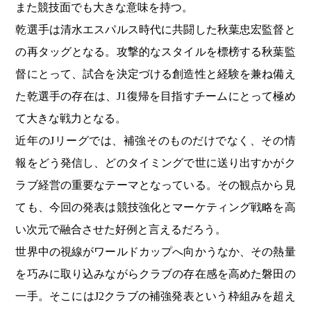
また競技面でも大きな意味を持つ。
乾選手は清水エスパルス時代に共闘した秋葉忠宏監督と
の再タッグとなる。攻撃的なスタイルを標榜する秋葉監
督にとって、試合を決定づける創造性と経験を兼ね備え
た乾選手の存在は、J1復帰を目指すチームにとって極め
て大きな戦力となる。
近年のJリーグでは、補強そのものだけでなく、その情
報をどう発信し、どのタイミングで世に送り出すかがク
ラブ経営の重要なテーマとなっている。その観点から見
ても、今回の発表は競技強化とマーケティング戦略を高
い次元で融合させた好例と言えるだろう。
世界中の視線がワールドカップへ向かうなか、その熱量
を巧みに取り込みながらクラブの存在感を高めた磐田の
一手。そこにはJ2クラブの補強発表という枠組みを超え