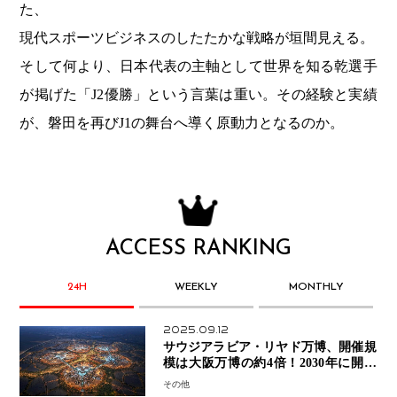
た、
現代スポーツビジネスのしたたかな戦略が垣間見える。
そして何より、日本代表の主軸として世界を知る乾選手
が掲げた「J2優勝」という言葉は重い。その経験と実績
が、磐田を再びJ1の舞台へ導く原動力となるのか。
ACCESS RANKING
24H
WEEKLY
MONTHLY
2025.09.12
サウジアラビア・リヤド万博、開催規
模は大阪万博の約4倍！2030年に開幕
予定
その他