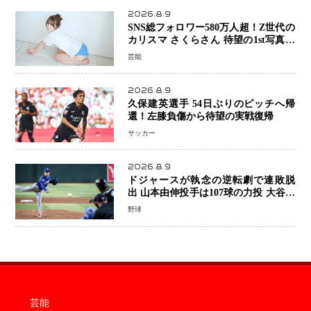
2026.8.9
SNS総フォロワー580万人超！Z世代の
カリスマ さくらさん 待望の1st写真集
が11月5日発売決定 沖縄で“今しか残
芸能
せない姿”を撮影
2026.8.9
久保建英選手 54日ぶりのピッチへ帰
還！左膝負傷から待望の実戦復帰
サッカー
2026.8.9
ドジャースが執念の逆転劇で連敗脱
出 山本由伸投手は107球の力投 大谷翔
平選手が延長10回に勝利を呼び込む一
野球
打！
芸能