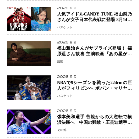
2026.8.9
人気アイドルCANDY TUNE 福山梨乃
さんが女子日本代表戦に登場 8月14日
「三井不動産カップ」でスペシャルゲ
バスケット
スト 大のバスケ好きとして魅力を発
信
2026.8.9
福山雅治さんがサプライズ登場！ 福
原遥さん歓喜 主演映画『あの星が降
る丘で、君とまた出会いたい。』舞台
芸能
あいさつ
2026.8.9
NBAで9シーズンを戦った224cmの巨
人がフィリピンへ ボバン・マリヤノ
ビッチ ジョーンズカップで新たな挑
バスケット
戦
2026.8.9
張本美和選手 苦境からの大逆転で横
浜決勝へ 中国の難敵・王芸迪選手を
撃破「ここからまた行くぞ」兄・智和
その他
選手との兄妹Vにも期待