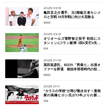
2025.09.19
亀田京之介選手、元3階級王者カシメ
ロと舌戦 10月対戦に向け火花散る
格闘技
2025.09.21
オリオールズ菅野智之投手 初回にス
タントンに3ラン被弾 3回6安打4失点
で降板
野球
2025.04.19
高田延彦氏、RIZIN「男祭り」出演オ
ファーを辞退 統括本部長時代の役目
「すでに終えています」と明言
格闘技
2026.01.14
“カラスの学校”が再び動き出す！漫画
家の高橋ヒロシ氏が13年ぶりの新章
『ダストランド』始動
芸能