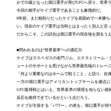
かで35歳となった堀口選手が再びUFCへ戻り、世
今回の相手がケイプ選手であることも象徴的だ。
8年前、まだ粗削りだったケイプを肩固めで一本勝
い。現在のケイプ選手は当時とはまったく別人と言
だからこそ、この試合は堀口選手の現在地を測るう
■問われるのは“世界基準”への適応力
ケイプはラスベガスの名門ジム、エクストリーム・
ュートのサポートも受けながら世界最先端のトレー
「何より重要なのはホームで戦うこと」と語り、自
一方の堀口選手はアメリカントップチームを拠点に
UFC復帰戦とはいえ、世界基準の環境を知らない挑
反応を維持できているかという点だろう。
ケイプが主張する「パワー」の差を、堀口選手が持