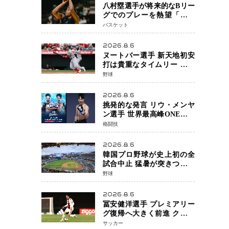
八村塁選手が将来的なBリー
グでのプレーを熱望「一つ
の夢ですね」スター帰還が
バスケット
リーグ価値を押し上げる可
能性
2026.8.6
ヌートバー選手 新天地初安
打は貴重なタイムリー 本拠
地ファンが大歓声 笑顔で歓
野球
喜
2026.8.6
挑発的な発言 リウ・メンヤ
ン選手 世界最高峰ONEで浮
き彫りになる 日本キックボ
格闘技
クシングが直面する“技術
戦”の現在地
2026.8.6
韓国プロ野球が史上初の全
試合中止 猛暑が突きつけた
「屋外スポーツの限界」 日
野球
本発のドーム型施設時代へ
2026.8.6
冨安健洋選手 プレミアリー
グ復帰へ大きく前進 クリス
タルパレス加入目前 メディ
サッカー