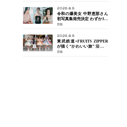
カルチェックも通過
2026.8.6
令和の爆美女 中野恵那さん
初写真集発売決定 わずか3日
で2560万インプレッション
芸能
を記録した話題の美貌を凝
縮
2026.8.6
東武鉄道×FRUITS ZIPPER
が描く“かわいい旅” 沿線を
舞台にした「TOBU KAWAII
芸能
PROJECT」が開幕