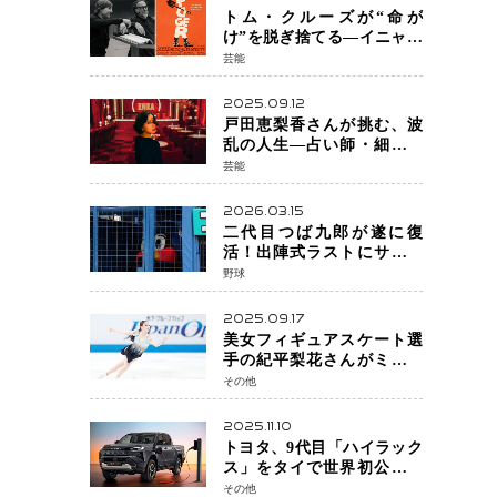
トム・クルーズが“命が
け”を脱ぎ捨てる―イニャリ
トゥ監督と挑む前代未聞の
芸能
大惨事コメディ「DIGGER
ディガー」始動
2025.09.12
戸田恵梨香さんが挑む、波
乱の人生―占い師・細木数
子をNetflixで実写化
芸能
2026.03.15
二代目つば九郎が遂に復
活！出陣式ラストにサプラ
イズ登場で神宮が歓喜
野球
2025.09.17
美女フィギュアスケート選
手の紀平梨花さんがミラノ
五輪出場断念 中部選手権欠
その他
場を発表「安全最優先の判
断」
2025.11.10
トヨタ、9代目「ハイラック
ス」をタイで世界初公開
電動化戦略の象徴となる
その他