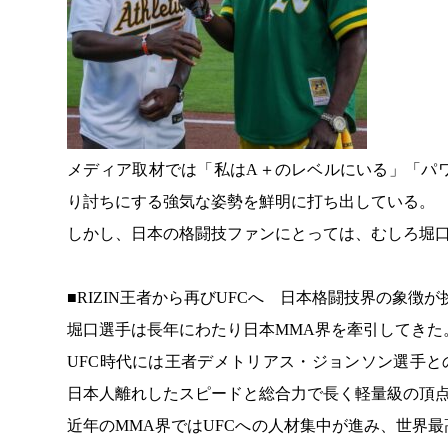
メディア取材では「私はA＋のレベルにいる」「パ
り討ちにする強気な姿勢を鮮明に打ち出している。
しかし、日本の格闘技ファンにとっては、むしろ堀
■RIZIN王者から再びUFCへ 日本格闘技界の象徴
堀口選手は長年にわたり日本MMA界を牽引してきた
UFC時代には王者デメトリアス・ジョンソン選手と
日本人離れしたスピードと総合力で長く軽量級の頂
近年のMMA界ではUFCへの人材集中が進み、世界