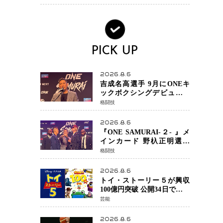
BEVモデルを初設定
PICK UP
2026.8.6
吉成名高選手 9月にONEキ
ックボクシングデビュー決
定 チャトリCEOがサプライ
格闘技
ズ発表 2カ月連続参戦へ
2026.8.6
『ONE SAMURAI-２- 』メ
インカード 野杁正明選手
「彼を倒して勝つ」 リウ・
格闘技
メンヤンとの因縁に決着へ
再起を懸けたONEフェザー
2026.8.6
級トーナメント初戦
トイ・ストーリー５が興収
100億円突破 公開34日でピク
サー作品 史上最速 日本歴代
芸能
シリーズ最高更新も目前
2026.8.6