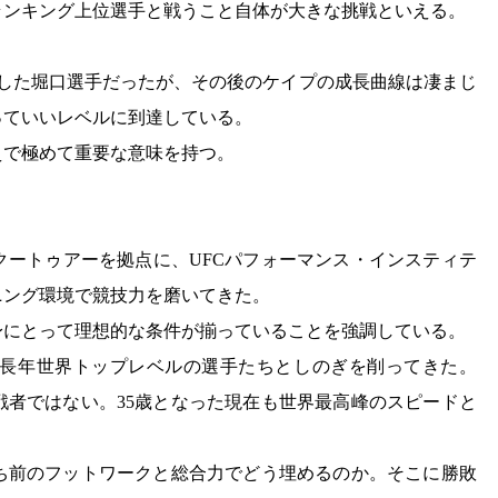
界ランキング上位選手と戦うこと自体が大きな挑戦といえる。
ちした堀口選手だったが、その後のケイプの成長曲線は凄まじ
っていいレベルに到達している。
えで極めて重要な意味を持つ。
クートゥアーを拠点に、UFCパフォーマンス・インスティテ
ニング環境で競技力を磨いてきた。
身にとって理想的な条件が揃っていることを強調している。
長年世界トップレベルの選手たちとしのぎを削ってきた。
戦者ではない。35歳となった現在も世界最高峰のスピードと
ち前のフットワークと総合力でどう埋めるのか。そこに勝敗