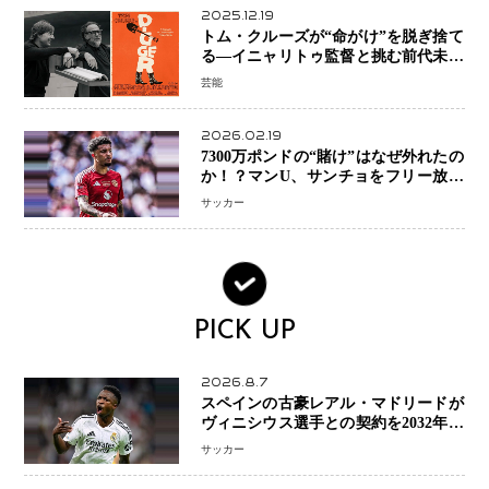
2025.12.19
トム・クルーズが“命がけ”を脱ぎ捨て
る―イニャリトゥ監督と挑む前代未聞
の大惨事コメディ「DIGGER ディガ
芸能
ー」始動
2026.02.19
7300万ポンドの“賭け”はなぜ外れたの
か！？マンU、サンチョをフリー放出
へ・・・補強戦略の転換点に
サッカー
PICK UP
2026.8.7
スペインの古豪レアル・マドリードが
ヴィニシウス選手との契約を2032年ま
で延長 長期交渉が決着 年俸は約43億
サッカー
円と現地報道