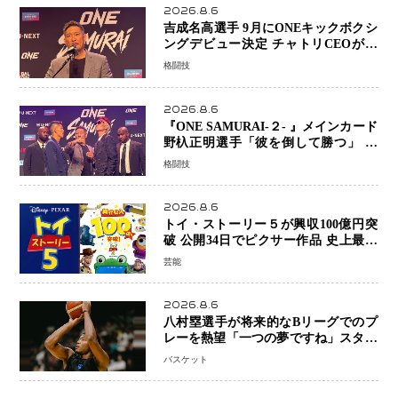
2026.8.6
吉成名高選手 9月にONEキックボクシ
ングデビュー決定 チャトリCEOがサ
プライズ発表 2カ月連続参戦へ
格闘技
2026.8.6
『ONE SAMURAI-２- 』メインカード
野杁正明選手「彼を倒して勝つ」 リ
ウ・メンヤンとの因縁に決着へ 再起
格闘技
を懸けたONEフェザー級トーナメント
初戦
2026.8.6
トイ・ストーリー５が興収100億円突
破 公開34日でピクサー作品 史上最速
日本歴代シリーズ最高更新も目前
芸能
2026.8.6
八村塁選手が将来的なBリーグでのプ
レーを熱望「一つの夢ですね」スター
帰還がリーグ価値を押し上げる可能性
バスケット