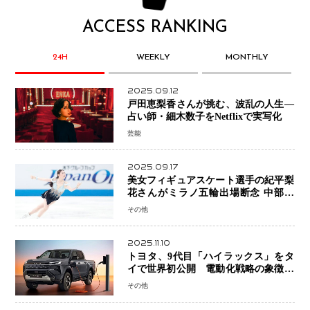
ACCESS RANKING
24H
WEEKLY
MONTHLY
2025.09.12
戸田恵梨香さんが挑む、波乱の人生―
占い師・細木数子をNetflixで実写化
芸能
2025.09.17
美女フィギュアスケート選手の紀平梨
花さんがミラノ五輪出場断念 中部選
手権欠場を発表「安全最優先の判断」
その他
2025.11.10
トヨタ、9代目「ハイラックス」をタ
イで世界初公開 電動化戦略の象徴と
なるBEVモデルを初設定
その他