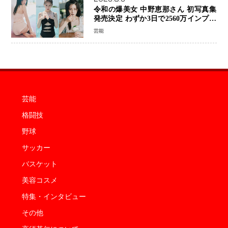
令和の爆美女 中野恵那さん 初写真集
発売決定 わずか3日で2560万インプレ
ッションを記録した話題の美貌を凝縮
芸能
芸能
格闘技
野球
サッカー
バスケット
美容コスメ
特集・インタビュー
その他