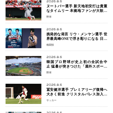
2026.8.6
ヌートバー選手 新天地初安打は貴重
なタイムリー 本拠地ファンが大歓声
笑顔で歓喜
野球
2026.8.6
挑発的な発言 リウ・メンヤン選手 世
界最高峰ONEで浮き彫りになる 日本
キックボクシングが直面する“技術
格闘技
戦”の現在地
2026.8.6
韓国プロ野球が史上初の全試合中
止 猛暑が突きつけた「屋外スポーツ
の限界」 日本発のドーム型施設時代
野球
へ
2026.8.6
冨安健洋選手 プレミアリーグ復帰へ
大きく前進 クリスタルパレス加入目
前 メディカルチェックも通過
サッカー
2026.8.6