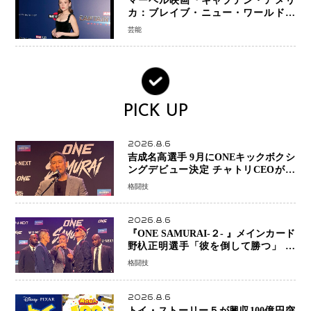
マーベル映画『キャプテン・アメリ
カ：ブレイブ・ニュー・ワールド』
新ブラック・ウィドウ役のシラ・ハー
芸能
スとは！？
PICK UP
2026.8.6
吉成名高選手 9月にONEキックボクシ
ングデビュー決定 チャトリCEOがサ
プライズ発表 2カ月連続参戦へ
格闘技
2026.8.6
『ONE SAMURAI-２- 』メインカード
野杁正明選手「彼を倒して勝つ」 リ
ウ・メンヤンとの因縁に決着へ 再起
格闘技
を懸けたONEフェザー級トーナメント
初戦
2026.8.6
トイ・ストーリー５が興収100億円突