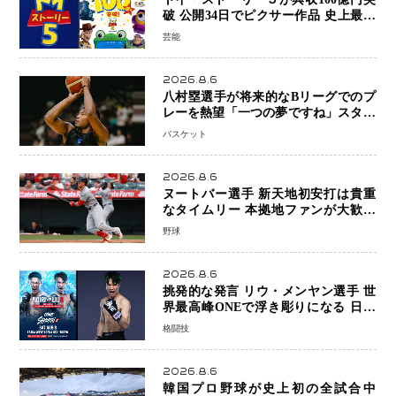
破 公開34日でピクサー作品 史上最速
日本歴代シリーズ最高更新も目前
芸能
2026.8.6
八村塁選手が将来的なBリーグでのプ
レーを熱望「一つの夢ですね」スター
帰還がリーグ価値を押し上げる可能性
バスケット
2026.8.6
ヌートバー選手 新天地初安打は貴重
なタイムリー 本拠地ファンが大歓声
笑顔で歓喜
野球
2026.8.6
挑発的な発言 リウ・メンヤン選手 世
界最高峰ONEで浮き彫りになる 日本
キックボクシングが直面する“技術
格闘技
戦”の現在地
2026.8.6
韓国プロ野球が史上初の全試合中