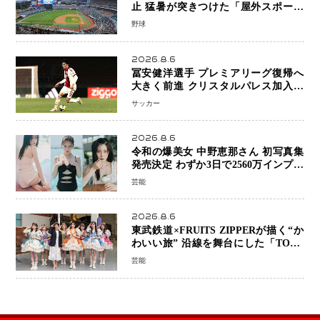
止 猛暑が突きつけた「屋外スポーツ
の限界」 日本発のドーム型施設時代
野球
へ
2026.8.6
冨安健洋選手 プレミアリーグ復帰へ
大きく前進 クリスタルパレス加入目
前 メディカルチェックも通過
サッカー
2026.8.6
令和の爆美女 中野恵那さん 初写真集
発売決定 わずか3日で2560万インプレ
ッションを記録した話題の美貌を凝縮
芸能
2026.8.6
東武鉄道×FRUITS ZIPPERが描く“か
わいい旅” 沿線を舞台にした「TOBU
KAWAII PROJECT」が開幕
芸能