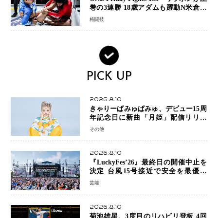
巻の3連勝 18歳アダムも躍動N米倉大
貴選手は悲願のONE初勝利
格闘技
PICK UP
2026.8.10
きゃりーぱみゅぱみゅ、デビュー15周
年記念日に新曲「月姫」配信リリー
ス 自身初の主催フェス「PAMYU
その他
FES」も開催
2026.8.10
『LuckyFes’26』最終日の開催中止を
決定 台風15号接近で安全を最優先
「苦渋の判断」
芸能
2026.8.10
菊池雄星、3度目のリハビリ登板 4回