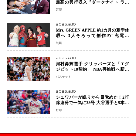
最高の興行収入『ダークナイト ライ
ジング』超え、世界で11億ドル突破
芸能
2026.8.10
Mrs. GREEN APPLE 約1カ月の夏季休
暇へ 3人そろって創作の“充電期
間”「自分らしいインプットを」
芸能
2026.8.10
河村勇輝選手 クリッパーズと「エグ
ジビット10契約」 NBA再挑戦へ新た
な一歩、八村塁選手との共闘にも期待
バスケット
2026.8.10
シュワバーが眠りから目覚めた！2打
席連発で一気に35号 大谷選手と9本差
に 本塁打王争いで単独トップ浮上
野球