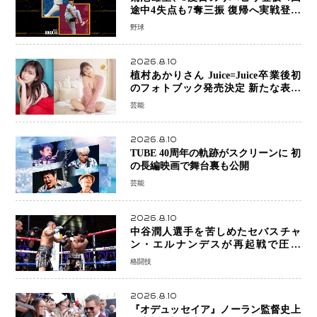
途中4失点も7奪三振 復帰へ実戦登板
を重ねる
野球
2026.8.10
植村あかりさん Juice=Juice卒業後初
のフォトブック発売決定 新たな表現
者としての“今”を凝縮
芸能
2026.8.10
TUBE 40周年の軌跡がスクリーンに 初
の長編映画で舞台裏も公開
芸能
2026.8.10
中谷潤人選手を苦しめたセバスチャ
ン・エルナンデスが再起戦で圧巻
KO 2回で相手を沈める…次戦は亀田
格闘技
京之介
2026.8.10
『オデュッセイア』ノーラン監督史上