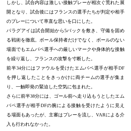
しかし、試合内容は激しい接触プレーが相次ぐ荒れた展
開となり、試合後にはフランスの選手たちが判定や相手
のプレーについて率直な思いを口にした。
パラグアイは試合開始から5バックを敷き、守備を固め
る戦術を徹底。ボール保持者だけでなく、ボールのない
場面でもエムバペ選手への厳しいマークや身体的な接触
を繰り返し、フランスの攻撃を寸断した。
前半34分にはファウルを受けたエムバペ選手が相手DF
を押し返したことをきっかけに両チームの選手が集ま
り、一触即発の緊迫した空気に包まれた。
さらに前半38分には、ゴール前へ走り込もうとしたエム
バペ選手が相手DFの腕による接触を受けたように見え
る場面もあったが、主審はプレーを流し、VARによる介
入も行われなかった。