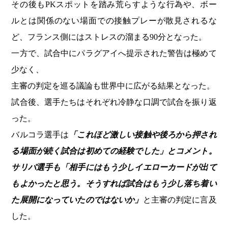
その後もPKスポットを踏み荒らすような行為や、ボー
ルとは関係のない場面での接触プレーが散見されるな
ど、フランス側にはストレスの溜まる90分となった。
一方で、試合中にパラグアイへ提示された警告は極めて
少なく、
主審の判定を巡る議論も世界中に広がる結果となった。
試合後、選手たちはそれぞれ冷静な口調で試合を振り返
った。
バルコラ選手は
「これほど激しい接触や後ろから押され
る場面が続く試合は初めての経験でした」とコメント。
サリバ選手も「相手にはもう少しイエローカードが出て
もよかったと思う。そうすれば試合はもう少し落ち着い
た展開になっていたのではないか」
と主審の判定に言及
した。