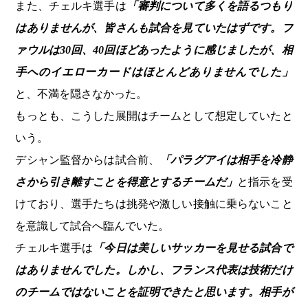
また、チェルキ選手は
「審判について多くを語るつもり
はありませんが、皆さんも試合を見ていたはずです。フ
ァウルは30回、40回ほどあったように感じましたが、相
手へのイエローカードはほとんどありませんでした」
と、不満を隠さなかった。
もっとも、こうした展開はチームとして想定していたと
いう。
デシャン監督からは試合前、
「パラグアイは相手を冷静
さから引き離すことを得意とするチームだ」
と指示を受
けており、選手たちは挑発や激しい接触に乗らないこと
を意識して試合へ臨んでいた。
チェルキ選手は
「今日は美しいサッカーを見せる試合で
はありませんでした。しかし、フランス代表は技術だけ
のチームではないことを証明できたと思います。相手が