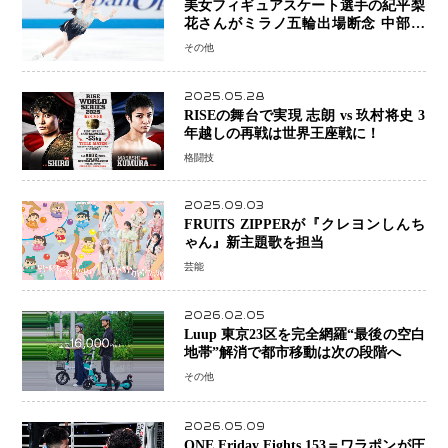
美女フィギュアスケート選手の紀平梨
花さんがミラノ五輪出場断念 中部選
手権欠場を発表「安全最優先の判断」
その他
2025.05.28
RISEの舞台で実現 志朗 vs 玖村将史 3
年越しの再戦は世界王座戦に！
格闘技
2025.09.03
FRUITS ZIPPERが『クレヨンしんち
ゃん』新主題歌を担当
芸能
2026.02.05
Luup 東京23区を完全網羅“最後の空白
地帯”解消で都市移動は次の段階へ
その他
2026.05.09
ONE Friday Fights 153＝ワラポンが圧