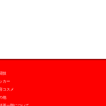
闘技
ッカー
容コスメ
の他
須基一朗について