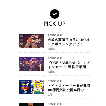
ック・ウィドウ役のシラ・
ハースとは！？
PICK UP
2026.8.6
吉成名高選手 9月にONEキ
ックボクシングデビュー決
定 チャトリCEOがサプライ
格闘技
ズ発表 2カ月連続参戦へ
2026.8.6
『ONE SAMURAI-２- 』メ
インカード 野杁正明選手
「彼を倒して勝つ」 リウ・
格闘技
メンヤンとの因縁に決着へ
再起を懸けたONEフェザー
2026.8.6
級トーナメント初戦
トイ・ストーリー５が興収
100億円突破 公開34日でピク
サー作品 史上最速 日本歴代
芸能
シリーズ最高更新も目前
2026.8.6