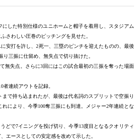
フにした特別仕様のユニホームと帽子を着用し、スタジアム
にふさわしい圧巻のピッチングを見せた。
r.に安打を許し、2死一、三塁のピンチを迎えたものの、最後
空振り三振に仕留め、無失点で切り抜けた。
れて無失点。さらに3回にはこの試合最初の三振を奪った場面
10者連続アウトを記録。
ントまで持ち込まれたが、最後は代名詞のスプリットで空振り
これにより、今季100奪三振にも到達。メジャー2年連続とな
球ちょうどで7イニングを投げ切り、今季13度目となるクオリティ
ど、エースとしての安定感を改めて示した。