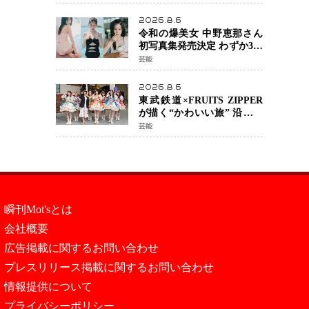
カルチェックも通過
2026.8.6
令和の爆美女 中野恵那さん
初写真集発売決定 わずか3日
で2560万インプレッション
芸能
を記録した話題の美貌を凝
縮
2026.8.6
東武鉄道×FRUITS ZIPPER
が描く“かわいい旅” 沿線を
舞台にした「TOBU KAWAII
芸能
PROJECT」が開幕
瞬刊Mot'sとは
会社概要
広告掲載に関するお問い合わせ
プレスリリース掲載に関するお問い合わせ
情報提供について
プライバシーポリシー