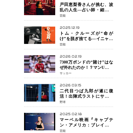
戸田恵梨香さんが挑む、波
乱の人生―占い師・細木数
子をNetflixで実写化
芸能
2025.12.19
トム・クルーズが“命が
け”を脱ぎ捨てる―イニャリ
トゥ監督と挑む前代未聞の
芸能
大惨事コメディ「DIGGER
ディガー」始動
2026.02.19
7300万ポンドの“賭け”はな
ぜ外れたのか！？マンU、サ
ンチョをフリー放出
サッカー
へ・・・補強戦略の転換点
に
2026.03.15
二代目つば九郎が遂に復
活！出陣式ラストにサプラ
イズ登場で神宮が歓喜
野球
2025.02.18
マーベル映画『キャプテ
ン・アメリカ：ブレイブ・
ニュー・ワールド』 新ブラ
芸能