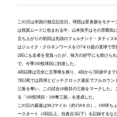
この日は米国の独立記念日。球団は星条旗をモチー
は祝賀ムードに包まれる中、山本投手はその雰囲気
立ち上がりの初回は先頭のフェルナンド・タティスJ
はジェイク・クロネンワースを157キロ超の直球で
2回にも走者を背負ったが、味方の好守にも助けら
で、今季100投球回に到達した。
4回以降は完全に主導権を握り、4回から7回途中まで
7回2死では四球とピッチクロック違反でフルカウ
三振を奪い、この試合10個目の三振をマークした。
る「100投球回・100奪三振」を達成した。
この日の最速は98.2マイル（約158キロ）。100
ースタート（6回以上、自責点3以下）を記録するな