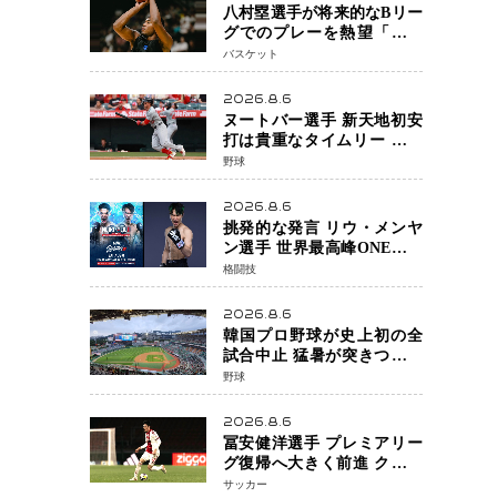
八村塁選手が将来的なBリー
グでのプレーを熱望「一つ
の夢ですね」スター帰還が
バスケット
リーグ価値を押し上げる可
能性
2026.8.6
ヌートバー選手 新天地初安
打は貴重なタイムリー 本拠
地ファンが大歓声 笑顔で歓
野球
喜
2026.8.6
挑発的な発言 リウ・メンヤ
ン選手 世界最高峰ONEで浮
き彫りになる 日本キックボ
格闘技
クシングが直面する“技術
戦”の現在地
2026.8.6
韓国プロ野球が史上初の全
試合中止 猛暑が突きつけた
「屋外スポーツの限界」 日
野球
本発のドーム型施設時代へ
2026.8.6
冨安健洋選手 プレミアリー
グ復帰へ大きく前進 クリス
タルパレス加入目前 メディ
サッカー