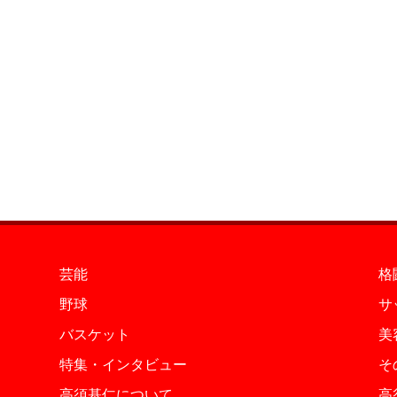
芸能
格
野球
サ
バスケット
美
特集・インタビュー
そ
高須基仁について
高