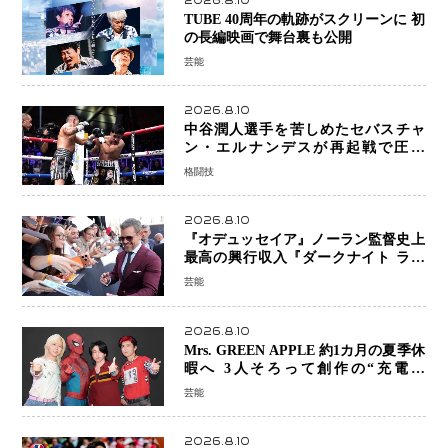
2026.8.10
TUBE 40周年の軌跡がスクリーンに 初
の長編映画で舞台裏も公開
芸能
2026.8.10
中谷潤人選手を苦しめたセバスチャ
ン・エルナンデスが再起戦で圧巻
KO 2回で相手を沈める…次戦は亀田
格闘技
京之介
2026.8.10
『オデュッセイア』ノーラン監督史上
最高の興行収入『ダークナイト ライ
ジング』超え、世界で11億ドル突破
芸能
2026.8.10
Mrs. GREEN APPLE 約1カ月の夏季休
暇へ 3人そろって創作の“充電期
間”「自分らしいインプットを」
芸能
2026.8.10