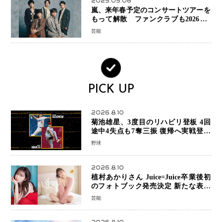
2025.05.06
嵐、来年春予定のコンサートツアーを
もって解散 ファンクラブも2026年5
月末で活動終了
芸能
PICK UP
2026.8.10
菊池雄星、3度目のリハビリ登板 4回
途中4失点も7奪三振 復帰へ実戦登板
を重ねる
野球
2026.8.10
植村あかりさん Juice=Juice卒業後初
のフォトブック発売決定 新たな表現
者としての“今”を凝縮
芸能