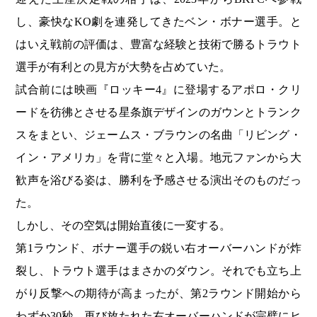
し、豪快なKO劇を連発してきたベン・ボナー選手。と
はいえ戦前の評価は、豊富な経験と技術で勝るトラウト
選手が有利との見方が大勢を占めていた。
試合前には映画『ロッキー4』に登場するアポロ・クリ
ードを彷彿とさせる星条旗デザインのガウンとトランク
スをまとい、ジェームス・ブラウンの名曲「リビング・
イン・アメリカ」を背に堂々と入場。地元ファンから大
歓声を浴びる姿は、勝利を予感させる演出そのものだっ
た。
しかし、その空気は開始直後に一変する。
第1ラウンド、ボナー選手の鋭い右オーバーハンドが炸
裂し、トラウト選手はまさかのダウン。それでも立ち上
がり反撃への期待が高まったが、第2ラウンド開始から
わずか30秒、再び放たれた右オーバーハンドが完璧にヒ