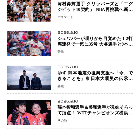
河村勇輝選手 クリッパーズと「エグ
ジビット10契約」 NBA再挑戦へ新た
な一歩、八村塁選手との共闘にも期待
バスケット
2026.8.10
シュワバーが眠りから目覚めた！2打
席連発で一気に35号 大谷選手と9本差
に 本塁打王争いで単独トップ浮上
野球
2026.8.10
ゆず 熊本地震の復興支援へ「今、で
きることを」東日本大震災の伝承歌
「幾重」ライブ音源を配信、収益を全
芸能
額寄付
2026.8.10
張本智和選手＆美和選手が兄妹そろっ
て頂点！ WTTチャンピオンズ横浜で
史上初の快挙 2人で約1264万円の優
その他
勝賞金