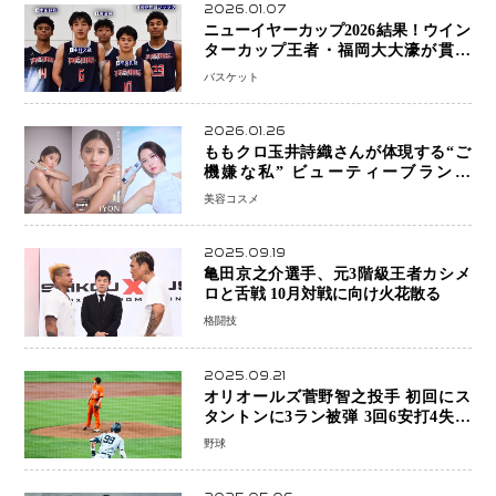
2026.01.07
ニューイヤーカップ2026結果！ウイン
ターカップ王者・福岡大大濠が貫禄
V！ 東山は“背番号継承”で新たな物語
バスケット
を刻む
2026.01.26
ももクロ玉井詩織さんが体現する“ご
機嫌な私” ビューティーブランド
「iYON」が描く新しいスキンケア体
美容コスメ
験
2025.09.19
亀田京之介選手、元3階級王者カシメ
ロと舌戦 10月対戦に向け火花散る
格闘技
2025.09.21
オリオールズ菅野智之投手 初回にス
タントンに3ラン被弾 3回6安打4失点
で降板
野球