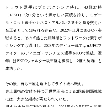
トラウト選手はプロボクシング時代、43戦37勝
（18KO）5敗1分という輝かしい実績を誇り、ミゲー
ル・コット選手やカネロ・アルバレス選手と拳を交えた
名王者として知られる存在だ。2022年11月にBKFCへ参
戦すると、その卓越した距離感とフットワークは素手ボ
クシングでも通用し、2023年のデビュー戦では元UFCフ
ァイターのディエゴ・サンチェス選手をKOで撃破。翌
年にはBKFCウェルター級王座を獲得し、2度の防衛にも
成功した。
その後、自ら王座を返上してライト級へ転向。
史上屈指の実績を持つ元世界王者による2階級制覇挑戦
には、大きな期待が寄せられていた。
迎えた王座決定戦の相手は、2023年からBKFCへ参戦