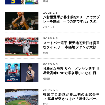
芸能
2026.8.6
八村塁選手が将来的なBリーグでのプ
レーを熱望「一つの夢ですね」スター
帰還がリーグ価値を押し上げる可能性
バスケット
2026.8.6
ヌートバー選手 新天地初安打は貴重
なタイムリー 本拠地ファンが大歓声
笑顔で歓喜
野球
2026.8.6
挑発的な発言 リウ・メンヤン選手 世
界最高峰ONEで浮き彫りになる 日本
キックボクシングが直面する“技術
格闘技
戦”の現在地
2026.8.6
韓国プロ野球が史上初の全試合中
止 猛暑が突きつけた「屋外スポーツ
の限界」 日本発のドーム型施設時代
野球