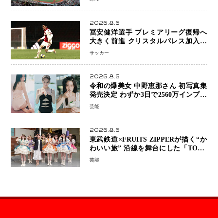
へ
2026.8.6
冨安健洋選手 プレミアリーグ復帰へ
大きく前進 クリスタルパレス加入目
前 メディカルチェックも通過
サッカー
2026.8.6
令和の爆美女 中野恵那さん 初写真集
発売決定 わずか3日で2560万インプレ
ッションを記録した話題の美貌を凝縮
芸能
2026.8.6
東武鉄道×FRUITS ZIPPERが描く“か
わいい旅” 沿線を舞台にした「TOBU
KAWAII PROJECT」が開幕
芸能