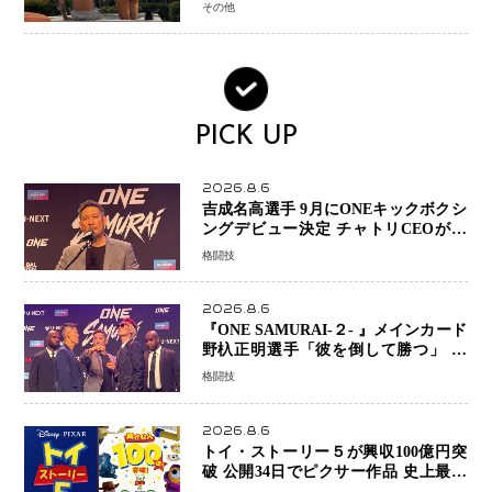
ミラノで金を狙うオランダ女王の現在
その他
地
PICK UP
2026.8.6
吉成名高選手 9月にONEキックボクシ
ングデビュー決定 チャトリCEOがサ
プライズ発表 2カ月連続参戦へ
格闘技
2026.8.6
『ONE SAMURAI-２- 』メインカード
野杁正明選手「彼を倒して勝つ」 リ
ウ・メンヤンとの因縁に決着へ 再起
格闘技
を懸けたONEフェザー級トーナメント
初戦
2026.8.6
トイ・ストーリー５が興収100億円突
破 公開34日でピクサー作品 史上最速
日本歴代シリーズ最高更新も目前