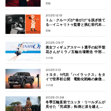
芸能
2025.12.19
トム・クルーズが“命がけ”を脱ぎ捨て
る―イニャリトゥ監督と挑む前代未聞
の大惨事コメディ「DIGGER ディガ
芸能
ー」始動
2025.09.17
美女フィギュアスケート選手の紀平梨
花さんがミラノ五輪出場断念 中部選
手権欠場を発表「安全最優先の判断」
その他
2025.11.10
トヨタ、9代目「ハイラックス」をタ
イで世界初公開 電動化戦略の象徴と
なるBEVモデルを初設定
その他
2026.01.28
冬季五輪直前でユッタ・リールダムが
見せた「完成形」転倒と涙を越えて─