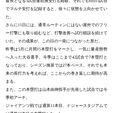
最長となる5試合連続無安打も経験。それでも6日の試合
でマルチ安打を記録すると、徐々に状態を上向かせてい
た。
さらに11日には、通常ルーティンにはない屋外でのフリ
ー打撃にも取り組むなど、打撃改善へ試行錯誤を続けて
いた。その成果が、この日の一発につながった形だ。
昨季は5月に月間15本塁打をマークし、一気に量産態勢
へ入った大谷選手。今季はここまで42試合で7本塁打と
なっており、シーズン換算では27本ペース。それでも本
来の長打力を考えれば、ここからの巻き返しに期待が高
まる。
また、この本塁打は山本由伸投手が先発した試合では今
季初アーチ。
ジャイアンツ戦では通算11本目、ドジャースタジアムで