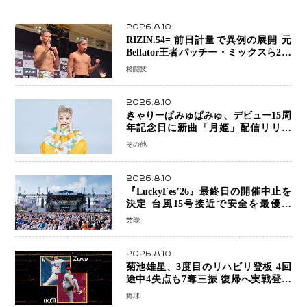
2026.8.10
RIZIN.54= 前日計量で異例の展開 元
Bellator王者パッチー・ミックスら2人
が体重超過…秋元強真―クレベルは両
格闘技
者クリアで決戦へ
2026.8.10
きゃりーぱみゅぱみゅ、デビュー15周
年記念日に新曲「月姫」配信リリー
ス 自身初の主催フェス「PAMYU
その他
FES」も開催
2026.8.10
『LuckyFes’26』最終日の開催中止を
決定 台風15号接近で安全を最優先
「苦渋の判断」
芸能
2026.8.10
菊池雄星、3度目のリハビリ登板 4回
途中4失点も7奪三振 復帰へ実戦登板
を重ねる
野球