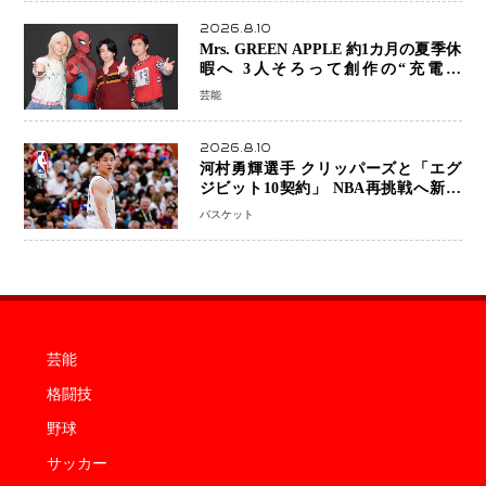
2026.8.10
Mrs. GREEN APPLE 約1カ月の夏季休
暇へ 3人そろって創作の“充電期
間”「自分らしいインプットを」
芸能
2026.8.10
河村勇輝選手 クリッパーズと「エグ
ジビット10契約」 NBA再挑戦へ新た
な一歩、八村塁選手との共闘にも期待
バスケット
芸能
格闘技
野球
サッカー