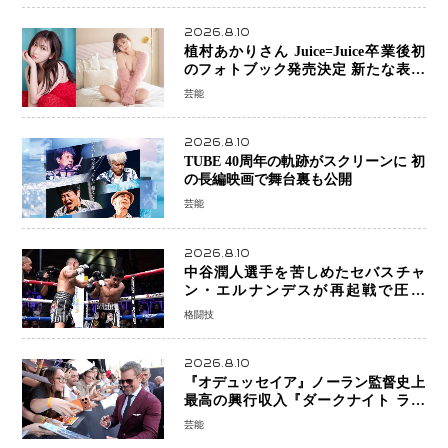
2026.8.10
植村あかりさん Juice=Juice卒業後初
のフォトブック発売決定 新たな表現
者としての“今”を凝縮
芸能
2026.8.10
TUBE 40周年の軌跡がスクリーンに 初
の長編映画で舞台裏も公開
芸能
2026.8.10
中谷潤人選手を苦しめたセバスチャ
ン・エルナンデスが再起戦で圧巻
KO 2回で相手を沈める…次戦は亀田
格闘技
京之介
2026.8.10
『オデュッセイア』ノーラン監督史上
最高の興行収入『ダークナイト ライ
ジング』超え、世界で11億ドル突破
芸能