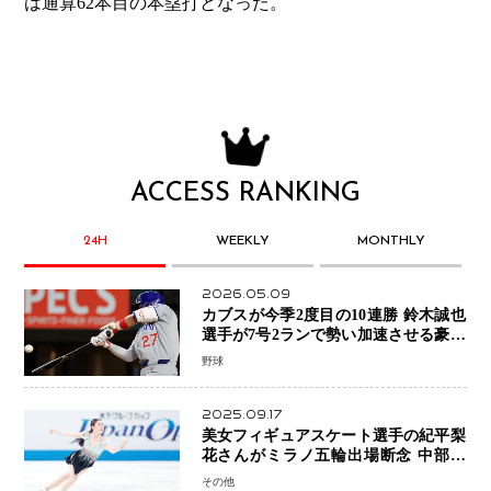
は通算62本目の本塁打となった。
ACCESS RANKING
24H
WEEKLY
MONTHLY
2026.05.09
カブスが今季2度目の10連勝 鈴木誠也
選手が7号2ランで勢い加速させる豪快
アーチ
野球
2025.09.17
美女フィギュアスケート選手の紀平梨
花さんがミラノ五輪出場断念 中部選
手権欠場を発表「安全最優先の判断」
その他