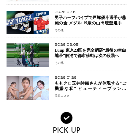
2026.02.14
男子ハーフパイプで戸塚優斗選手が悲
願の金 メダル 19歳の山田琉聖選手が
銅、日本勢W表彰台 平野歩夢は7位
その他
2026.02.05
Luup 東京23区を完全網羅“最後の空白
地帯”解消で都市移動は次の段階へ
その他
2026.01.26
ももクロ玉井詩織さんが体現する“ご
機嫌な私” ビューティーブランド
「iYON」が描く新しいスキンケア体
美容コスメ
験
PICK UP