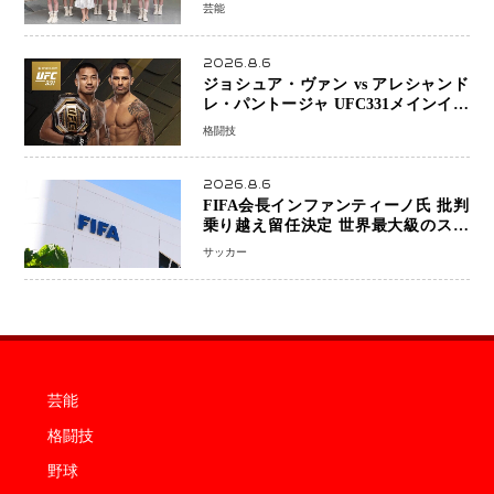
KAWAII PROJECT」が開幕
芸能
2026.8.6
ジョシュア・ヴァン vs アレシャンド
レ・パントージャ UFC331メインイベ
ントで再戦決定 「完全決着」に世界
格闘技
中のファンが熱狂 マネル・ケイプの
王座挑戦は再び遠のく
2026.8.6
FIFA会長インファンティーノ氏 批判
乗り越え留任決定 世界最大級のスポ
ーツ組織を支える「権威」は揺るがず
サッカー
・・・謝罪と改革姿勢
芸能
格闘技
野球