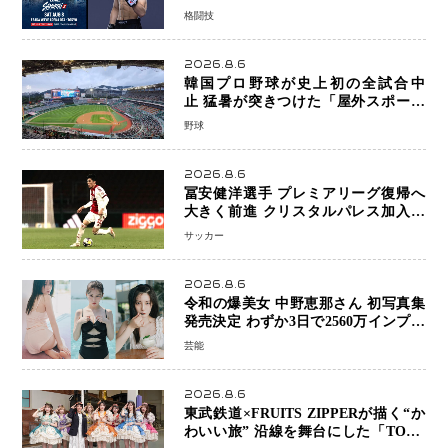
キックボクシングが直面する“技術
格闘技
戦”の現在地
2026.8.6
韓国プロ野球が史上初の全試合中
止 猛暑が突きつけた「屋外スポーツ
の限界」 日本発のドーム型施設時代
野球
へ
2026.8.6
冨安健洋選手 プレミアリーグ復帰へ
大きく前進 クリスタルパレス加入目
前 メディカルチェックも通過
サッカー
2026.8.6
令和の爆美女 中野恵那さん 初写真集
発売決定 わずか3日で2560万インプレ
ッションを記録した話題の美貌を凝縮
芸能
2026.8.6
東武鉄道×FRUITS ZIPPERが描く“か
わいい旅” 沿線を舞台にした「TOBU