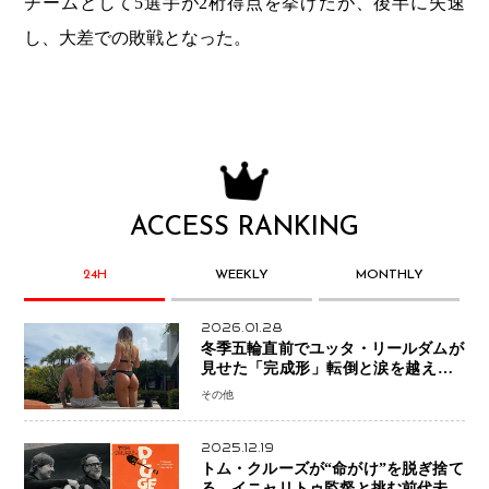
チームとして5選手が2桁得点を挙げたが、後半に失速
し、大差での敗戦となった。
ACCESS RANKING
24H
WEEKLY
MONTHLY
2026.01.28
冬季五輪直前でユッタ・リールダムが
見せた「完成形」転倒と涙を越えて─
ミラノで金を狙うオランダ女王の現在
その他
地
2025.12.19
トム・クルーズが“命がけ”を脱ぎ捨て
る―イニャリトゥ監督と挑む前代未聞