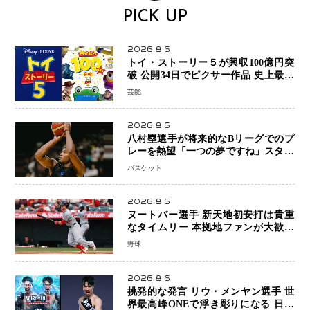
PICK UP
2026.8.6
トイ・ストーリー５が興収100億円突
破 公開34日でピクサー作品 史上最速
日本歴代シリーズ最高更新も目前
芸能
2026.8.6
八村塁選手が将来的なBリーグでのプ
レーを熱望「一つの夢ですね」スター
帰還がリーグ価値を押し上げる可能性
バスケット
2026.8.6
ヌートバー選手 新天地初安打は貴重
なタイムリー 本拠地ファンが大歓声
笑顔で歓喜
野球
2026.8.6
挑発的な発言 リウ・メンヤン選手 世
界最高峰ONEで浮き彫りになる 日本