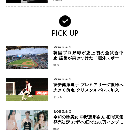
PICK UP
2026.8.6
韓国プロ野球が史上初の全試合中
止 猛暑が突きつけた「屋外スポーツ
の限界」 日本発のドーム型施設時代
野球
へ
2026.8.6
冨安健洋選手 プレミアリーグ復帰へ
大きく前進 クリスタルパレス加入目
前 メディカルチェックも通過
サッカー
2026.8.6
令和の爆美女 中野恵那さん 初写真集
発売決定 わずか3日で2560万インプレ
ッションを記録した話題の美貌を凝縮
芸能