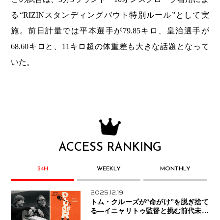
る“RIZINスタンディングバウト特別ルール”として実
施。前日計量では平本選手が79.85キロ、皇治選手が
68.60キロと、11キロ超の体重差も大きな話題となって
いた。
ACCESS RANKING
24H
WEEKLY
MONTHLY
2025.12.19
トム・クルーズが“命がけ”を脱ぎ捨て
る―イニャリトゥ監督と挑む前代未聞
の大惨事コメディ「DIGGER ディガ