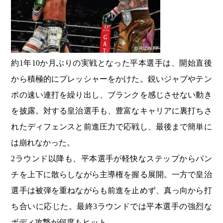
約1年10か月ぶりの実戦となった平本選手は、開始直後
から積極的にプレッシャーをかけた。鋭いジャブやテン
ポの速い連打を繰り出し、ブランクを感じさせない動き
を披露。対する皇治選手も、豊富なキャリアに裏打ちさ
れたディフェンスと前進圧力で応戦し、最後まで簡単に
は崩れなかった。
2ラウンド以降も、平本選手が軽快なステップからパン
チを上下に散らしながら主導権を握る展開。一方で皇治
選手は被弾を重ねながらも前進を止めず、真っ向から打
ち合いに応じた。最終3ラウンドでは平本選手の強烈な
ボディ攻撃が何度もヒット。