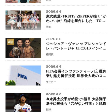
2026.8.6
東武鉄道×FRUITS ZIPPERが描く“か
わいい旅” 沿線を舞台にした「TOBU
KAWAII PROJECT」が開幕
芸能
2026.8.6
ジョシュア・ヴァン vs アレシャンド
レ・パントージャ UFC331メインイベ
ントで再戦決定 「完全決着」に世界
格闘技
中のファンが熱狂 マネル・ケイプの
王座挑戦は再び遠のく
2026.8.6
FIFA会長インファンティーノ氏 批判
乗り越え留任決定 世界最大級のスポ
ーツ組織を支える「権威」は揺るがず
サッカー
・・・謝罪と改革姿勢
2026.8.6
今永昇太投手が粘投で8勝目 大谷翔平
選手に被弾も「穴がない打者」と脱帽
野球