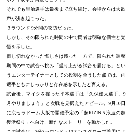
それでも皇治選手は最後まで立ち続け、会場からは大歓
声が沸き起こった。
３ラウンド 9分間の攻防だった。
しかし、その限られた時間の中で両者は明確な個性と覚
悟を示した。
倒し切れなかった悔しさは残った一方で、限られた調整
期間の中で試合へ挑み「盛り上がる試合を届ける」とい
うエンターテイナーとしての役割を全うした点では、両
選手ともにしっかりと存在感を示したと言える。
試合後、マイクを握った平本選手は「久保優太選手、9
月やりましょう」と次戦を見据えたアピール。9月10日
に京セラドーム大阪で開催予定の「超RIZIN.5 浪速の超
復活祭り」へ向け、新たなストーリーを動かした。
この試合は、3分3ラウンド・10オンスグローブ着用によ