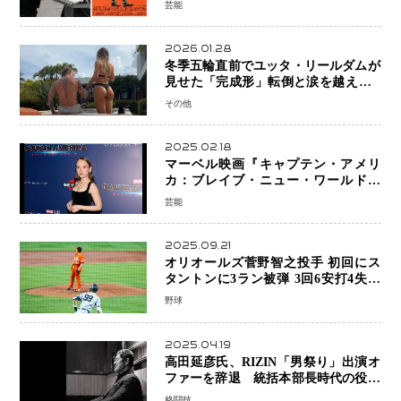
芸能
ー」始動
2026.01.28
冬季五輪直前でユッタ・リールダムが
見せた「完成形」転倒と涙を越えて─
ミラノで金を狙うオランダ女王の現在
その他
地
2025.02.18
マーベル映画『キャプテン・アメリ
カ：ブレイブ・ニュー・ワールド』
新ブラック・ウィドウ役のシラ・ハー
芸能
スとは！？
2025.09.21
オリオールズ菅野智之投手 初回にス
タントンに3ラン被弾 3回6安打4失点
で降板
野球
2025.04.19
高田延彦氏、RIZIN「男祭り」出演オ
ファーを辞退 統括本部長時代の役目
「すでに終えています」と明言
格闘技