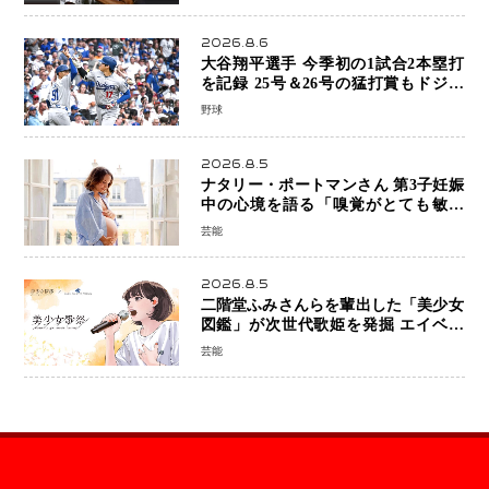
2026.8.6
大谷翔平選手 今季初の1試合2本塁打
を記録 25号＆26号の猛打賞もドジャ
ースは今季ワーストの6連敗
野球
2026.8.5
ナタリー・ポートマンさん 第3子妊娠
中の心境を語る「嗅覚がとても敏感
に」マタニティフォトも公開
芸能
2026.8.5
二階堂ふみさんらを輩出した「美少女
図鑑」が次世代歌姫を発掘 エイベッ
クスと「美少女歌祭2026」開催決定
芸能
福岡審査を初導入で全国規模へ