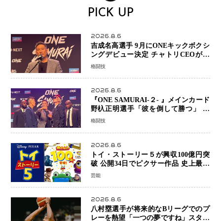
PICK UP
2026.8.6
吉成名高選手 9月にONEキックボクシ
ングデビュー決定 チャトリCEOがサ
プライズ発表 2カ月連続参戦へ
格闘技
2026.8.6
『ONE SAMURAI-２- 』メインカード
野杁正明選手「彼を倒して勝つ」 リ
ウ・メンヤンとの因縁に決着へ 再起
格闘技
を懸けたONEフェザー級トーナメント
初戦
2026.8.6
トイ・ストーリー５が興収100億円突
破 公開34日でピクサー作品 史上最速
日本歴代シリーズ最高更新も目前
芸能
2026.8.6
八村塁選手が将来的なBリーグでのプ
レーを熱望「一つの夢ですね」スター