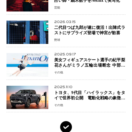
占い師・細木数子をNetflixで実写化
芸能
2026.03.15
二代目つば九郎が遂に復活！出陣式ラ
ストにサプライズ登場で神宮が歓喜
野球
2025.09.17
美女フィギュアスケート選手の紀平梨
花さんがミラノ五輪出場断念 中部選
手権欠場を発表「安全最優先の判断」
その他
2025.11.10
トヨタ、9代目「ハイラックス」をタ
イで世界初公開 電動化戦略の象徴と
なるBEVモデルを初設定
その他