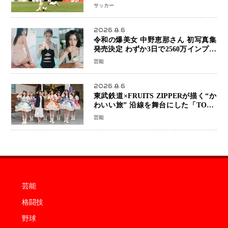
前 メディカルチェックも通過
サッカー
2026.8.6
令和の爆美女 中野恵那さん 初写真集
発売決定 わずか3日で2560万インプレ
ッションを記録した話題の美貌を凝縮
芸能
2026.8.6
東武鉄道×FRUITS ZIPPERが描く“か
わいい旅” 沿線を舞台にした「TOBU
KAWAII PROJECT」が開幕
芸能
芸能
格闘技
野球