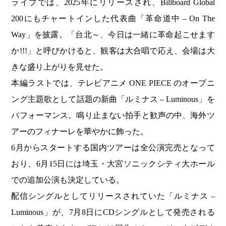
ライブでは、2025年にリリースされ、Billboard Global
200にもチャートインした代表曲「革命道中 – On The
Way」を披露。「台北～、今日は一緒に革命起こせます
か!!!」と呼びかけると、観客は大合唱で応え、会場は大
きな盛り上がりを見せた。
本編ラストでは、テレビアニメ ONE PIECE のオープニ
ング主題歌として話題の新曲「ルミナス – Luminous」を
パフォーマンス。鳴り止まない拍手と歓声の中、海外ツ
アーのフィナーレを華やかに飾った。
6月からスタートする国内ツアーは全公演完売となって
おり、6月15日には埼玉・大宮ソニックシティ大ホール
での追加公演も決定している。
配信シングルとしてリリースされていた「ルミナス –
Luminous」が、7月8日にCDシングルとして発売される