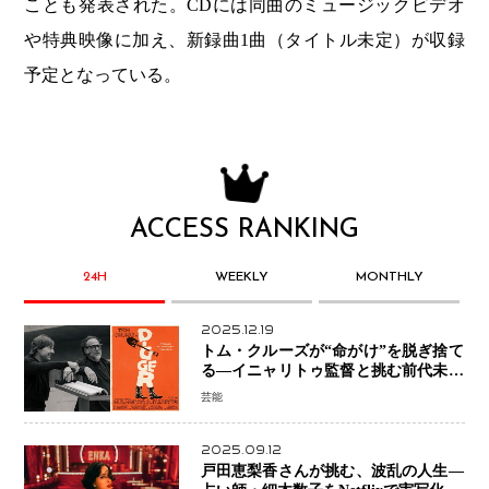
ことも発表された。CDには同曲のミュージックビデオ
や特典映像に加え、新録曲1曲（タイトル未定）が収録
予定となっている。
ACCESS RANKING
24H
WEEKLY
MONTHLY
2025.12.19
トム・クルーズが“命がけ”を脱ぎ捨て
る―イニャリトゥ監督と挑む前代未聞
の大惨事コメディ「DIGGER ディガ
芸能
ー」始動
2025.09.12
戸田恵梨香さんが挑む、波乱の人生―