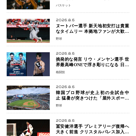
帰還がリーグ価値を押し上げる可能性
バスケット
2026.8.6
ヌートバー選手 新天地初安打は貴重
なタイムリー 本拠地ファンが大歓声
笑顔で歓喜
野球
2026.8.6
挑発的な発言 リウ・メンヤン選手 世
界最高峰ONEで浮き彫りになる 日本
キックボクシングが直面する“技術
格闘技
戦”の現在地
2026.8.6
韓国プロ野球が史上初の全試合中
止 猛暑が突きつけた「屋外スポーツ
の限界」 日本発のドーム型施設時代
野球
へ
2026.8.6
冨安健洋選手 プレミアリーグ復帰へ
大きく前進 クリスタルパレス加入目