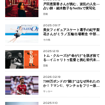
戸田恵梨香さんが挑む、波乱の人生―
占い師・細木数子をNetflixで実写化
芸能
2025.09.17
美女フィギュアスケート選手の紀平梨
花さんがミラノ五輪出場断念 中部選
手権欠場を発表「安全最優先の判断」
その他
2025.12.19
トム・クルーズが“命がけ”を脱ぎ捨て
る―イニャリトゥ監督と挑む前代未聞
の大惨事コメディ「DIGGER ディガ
芸能
ー」始動
2026.02.19
7300万ポンドの“賭け”はなぜ外れたの
か！？マンU、サンチョをフリー放出
へ・・・補強戦略の転換点に
サッカー
2025.11.10