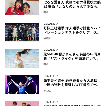
はるな愛さん 映画で初の母親役に挑
戦 映画『となりのとらんす少女ちゃ
ん』11月7日公開 未来の自分との対話
芸能
を描く注目作
2026.8.7
野杁正明選手 海人選手が計量＆ハイ
ドレーションテストをクリア「ONE
SAMURAI 2」決戦へ万全の準備整う
格闘技
2026.8.7
元NMB48 原かれんさん 待望の1st写真
集『どストライク』発売決定 バリで
魅せる25歳の新境地
芸能
2026.8.7
張本美和選手 絶体絶命から大逆転！
中国の強敵を撃破しWTT横浜でベス
ト8進出
その他
2026.8.7