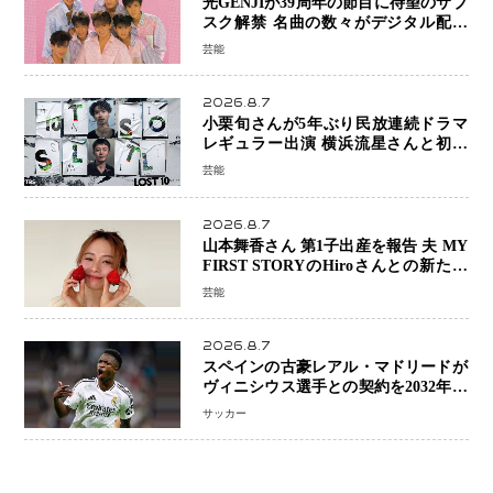
光GENJIが39周年の節目に待望のサブ
スク解禁 名曲の数々がデジタル配信
へ 40周年へ向け1年間で全作品を順次
芸能
公開
2026.8.7
小栗旬さんが5年ぶり民放連続ドラマ
レギュラー出演 横浜流星さんと初共
演『LOST10』で異色バディ結成
芸能
2026.8.7
山本舞香さん 第1子出産を報告 夫 MY
FIRST STORYのHiroさんとの新たな
家族生活「母子ともに健康」
芸能
2026.8.7
スペインの古豪レアル・マドリードが
ヴィニシウス選手との契約を2032年ま
で延長 長期交渉が決着 年俸は約43億
サッカー
円と現地報道