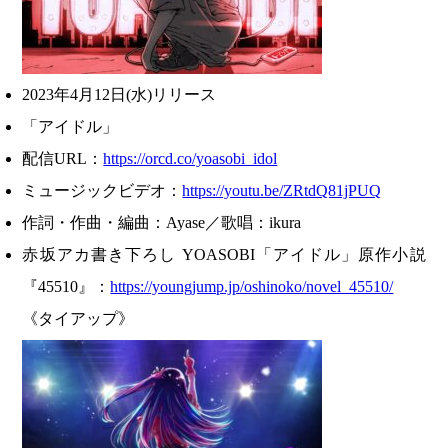
2023年4月12日(水)リリース
「アイドル」
配信URL：
https://orcd.co/yoasobi_idol
ミュージックビデオ：
https://youtu.be/ZRtdQ81jPUQ
作詞・作曲・編曲：Ayase／歌唱：ikura
赤坂アカ書き下ろし YOASOBI「アイドル」原作小説
『45510』：
https://youngjump.jp/oshinoko/novel_45510/
《タイアップ》